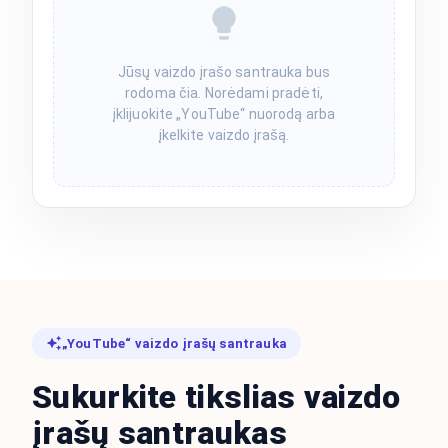
Jūsų vaizdo įrašo santrauka bus
rodoma čia. Norėdami pradėti,
įklijuokite „YouTube“ nuorodą arba
įkelkite vaizdo įrašą.
„YouTube“ vaizdo įrašų santrauka
Sukurkite tikslias vaizdo
įrašų santraukas