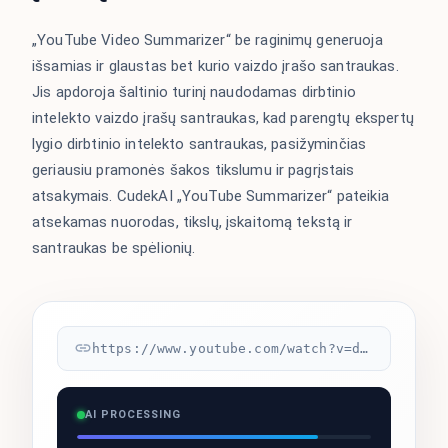
„YouTube Video Summarizer“ be raginimų generuoja
išsamias ir glaustas bet kurio vaizdo įrašo santraukas.
Jis apdoroja šaltinio turinį naudodamas dirbtinio
intelekto vaizdo įrašų santraukas, kad parengtų ekspertų
lygio dirbtinio intelekto santraukas, pasižyminčias
geriausiu pramonės šakos tikslumu ir pagrįstais
atsakymais. CudekAI „YouTube Summarizer“ pateikia
atsekamas nuorodas, tikslų, įskaitomą tekstą ir
santraukas be spėlionių.
https://www.youtube.com/watch?v=dQw4w9WgXcQ
AI PROCESSING