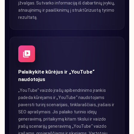
įžvalgas. Sutvarko informaciją iš dabartinių įvykių,
atnaujinimų ir paaiškinimų į struktūrizuotą tyrimo
rezultatą.
Palaikykite kūrėjus ir „YouTube“
naudotojus
„YouTube“ vaizdo įrašų apibendrinimo įrankis
padeda kūrėjams ir „YouTube“ naudotojams
paversti turinį scenarijais, tinklaraščiais, įrašais ir
SEO aprašymais. Jis palaiko turinio idėjų
generavimą, pritaikymą kitam tikslui ir vaizdo
įrašų scenarijų generavimą „YouTube“ vaizdo
įrašams, grojaraščiams ir skyriams. Vartotojų