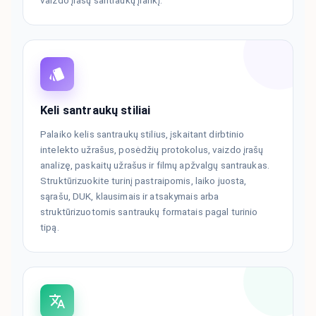
vaizdo įrašų santraukų įrankį.
Keli santraukų stiliai
Palaiko kelis santraukų stilius, įskaitant dirbtinio
intelekto užrašus, posėdžių protokolus, vaizdo įrašų
analizę, paskaitų užrašus ir filmų apžvalgų santraukas.
Struktūrizuokite turinį pastraipomis, laiko juosta,
sąrašu, DUK, klausimais ir atsakymais arba
struktūrizuotomis santraukų formatais pagal turinio
tipą.