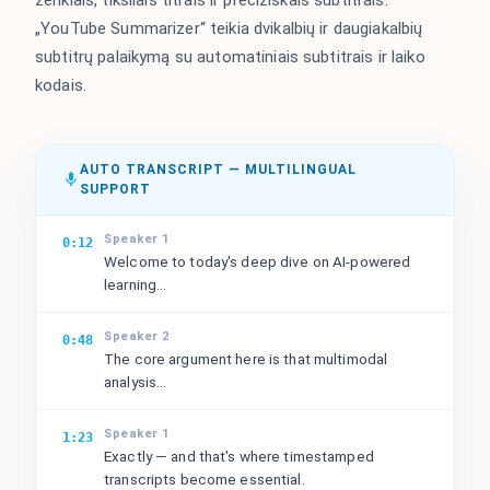
ženklais, tiksliais titrais ir preciziškais subtitrais.
„YouTube Summarizer“ teikia dvikalbių ir daugiakalbių
subtitrų palaikymą su automatiniais subtitrais ir laiko
kodais.
AUTO TRANSCRIPT — MULTILINGUAL
SUPPORT
Speaker 1
0:12
Welcome to today's deep dive on AI-powered
learning...
Speaker 2
0:48
The core argument here is that multimodal
analysis...
Speaker 1
1:23
Exactly — and that's where timestamped
transcripts become essential.