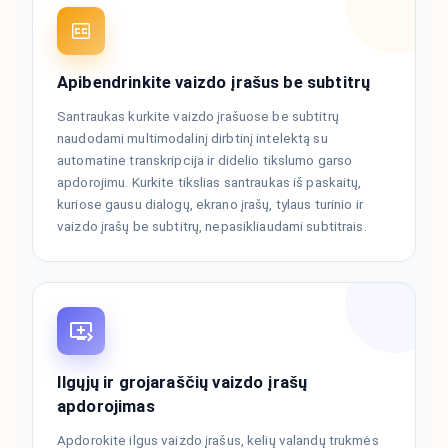
Apibendrinkite vaizdo įrašus be subtitrų
Santraukas kurkite vaizdo įrašuose be subtitrų
naudodami multimodalinį dirbtinį intelektą su
automatine transkripcija ir didelio tikslumo garso
apdorojimu. Kurkite tikslias santraukas iš paskaitų,
kuriose gausu dialogų, ekrano įrašų, tylaus turinio ir
vaizdo įrašų be subtitrų, nepasikliaudami subtitrais.
Ilgųjų ir grojaraščių vaizdo įrašų
apdorojimas
Apdorokite ilgus vaizdo įrašus, kelių valandų trukmės