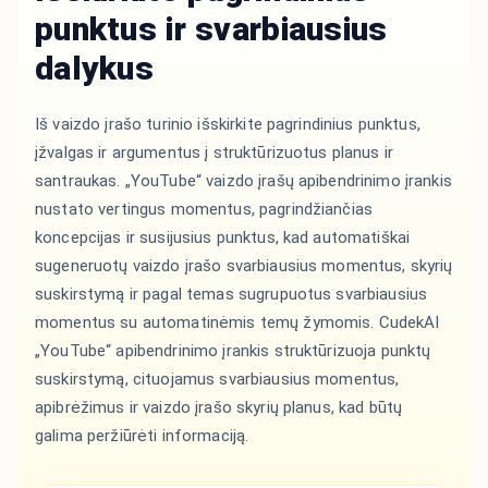
punktus ir svarbiausius
dalykus
Iš vaizdo įrašo turinio išskirkite pagrindinius punktus,
įžvalgas ir argumentus į struktūrizuotus planus ir
santraukas. „YouTube“ vaizdo įrašų apibendrinimo įrankis
nustato vertingus momentus, pagrindžiančias
koncepcijas ir susijusius punktus, kad automatiškai
sugeneruotų vaizdo įrašo svarbiausius momentus, skyrių
suskirstymą ir pagal temas sugrupuotus svarbiausius
momentus su automatinėmis temų žymomis. CudekAI
„YouTube“ apibendrinimo įrankis struktūrizuoja punktų
suskirstymą, cituojamus svarbiausius momentus,
apibrėžimus ir vaizdo įrašo skyrių planus, kad būtų
galima peržiūrėti informaciją.