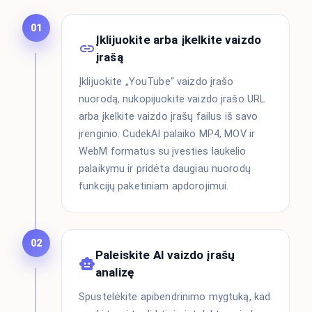
01
Įklijuokite arba įkelkite vaizdo
įrašą
Įklijuokite „YouTube“ vaizdo įrašo
nuorodą, nukopijuokite vaizdo įrašo URL
arba įkelkite vaizdo įrašų failus iš savo
įrenginio. CudekAI palaiko MP4, MOV ir
WebM formatus su įvesties laukelio
palaikymu ir pridėta daugiau nuorodų
funkcijų paketiniam apdorojimui.
02
Paleiskite AI vaizdo įrašų
analizę
Spustelėkite apibendrinimo mygtuką, kad