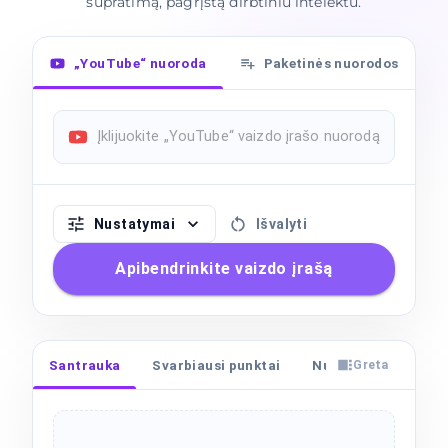
supratimą, pagrįstą dirbtiniu intelektu.
„YouTube“ nuoroda
Paketinės nuorodos
Nustatymai
Išvalyti
Apibendrinkite vaizdo įrašą
Santrauka
Svarbiausi punktai
Nuorašas
Skyr
Greta