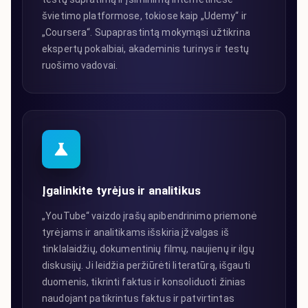
švietimo platformose, tokiose kaip „Udemy“ ir
„Coursera“. Supaprastintą mokymąsi užtikrina
ekspertų pokalbiai, akademinis turinys ir testų
ruošimo vadovai.
Įgalinkite tyrėjus ir analitikus
„YouTube“ vaizdo įrašų apibendrinimo priemonė
tyrėjams ir analitikams išskiria įžvalgas iš
tinklalaidžių, dokumentinių filmų, naujienų ir ilgų
diskusijų. Ji leidžia peržiūrėti literatūrą, išgauti
duomenis, tikrinti faktus ir konsoliduoti žinias
naudojant patikrintus faktus ir patvirtintas