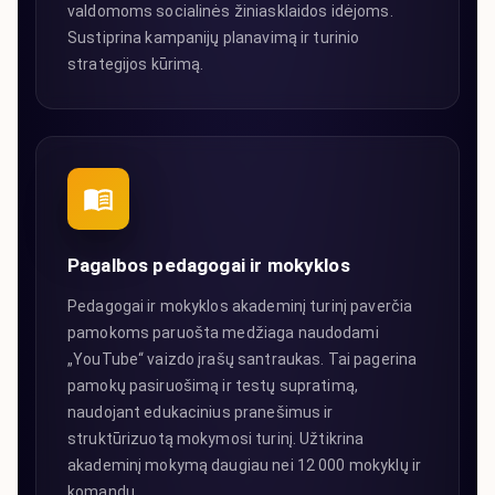
valdomoms socialinės žiniasklaidos idėjoms.
Sustiprina kampanijų planavimą ir turinio
strategijos kūrimą.
Pagalbos pedagogai ir mokyklos
Pedagogai ir mokyklos akademinį turinį paverčia
pamokoms paruošta medžiaga naudodami
„YouTube“ vaizdo įrašų santraukas. Tai pagerina
pamokų pasiruošimą ir testų supratimą,
naudojant edukacinius pranešimus ir
struktūrizuotą mokymosi turinį. Užtikrina
akademinį mokymą daugiau nei 12 000 mokyklų ir
komandų.