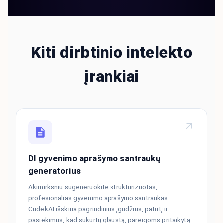
Kiti dirbtinio intelekto
įrankiai
DI gyvenimo aprašymo santraukų
generatorius
Akimirksniu sugeneruokite struktūrizuotas,
profesionalias gyvenimo aprašymo santraukas.
CudekAI išskiria pagrindinius įgūdžius, patirtį ir
pasiekimus, kad sukurtų glaustą, pareigoms pritaikytą