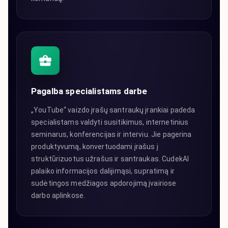
Pagalba specialistams darbe
„YouTube“ vaizdo įrašų santraukų įrankiai padeda
specialistams valdyti susitikimus, internetinius
seminarus, konferencijas ir interviu. Jie pagerina
produktyvumą, konvertuodami įrašus į
struktūrizuotus užrašus ir santraukas. CudekAI
palaiko informacijos dalijimąsi, supratimą ir
sudėtingos medžiagos apdorojimą įvairiose
darbo aplinkose.