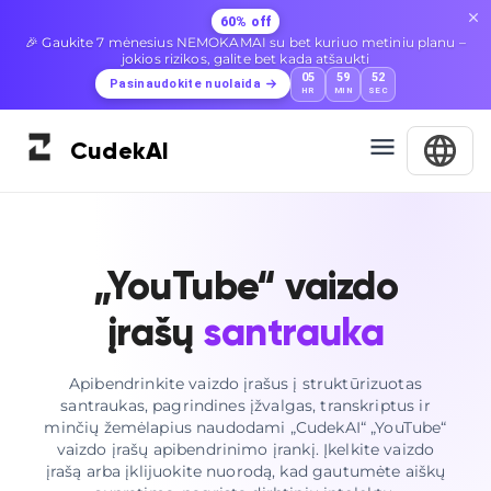
60% off
🎉 Gaukite 7 mėnesius NEMOKAMAI su bet kuriuo metiniu planu –
jokios rizikos, galite bet kada atšaukti
05
59
50
Pasinaudokite nuolaida
HR
MIN
SEC
Cudek
AI
„YouTube“ vaizdo
įrašų
santrauka
Apibendrinkite vaizdo įrašus į struktūrizuotas
santraukas, pagrindines įžvalgas, transkriptus ir
minčių žemėlapius naudodami „CudekAI“ „YouTube“
vaizdo įrašų apibendrinimo įrankį. Įkelkite vaizdo
įrašą arba įklijuokite nuorodą, kad gautumėte aiškų