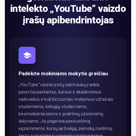
intelekto „YouTube“ vaizdo
įrašų apibendrintojas
Padėkite mokiniams mokytis greičiau
„YouTube“ vaizdo įrašų santraukų įrankis
paverčia paskaitas, kursus ir akademinius
vadovėlius struktūrizuotais mokymosi užrašais
studentams, kolegijų studentams,
besimokantiesiems ir praktinių užsiėmimų
dalyviams. Jis pagerina pasiruošimą
egzaminams, kursų apžvalgą, pamokų ruošimą,
testų supratimą ir įsiminimą internetinėse