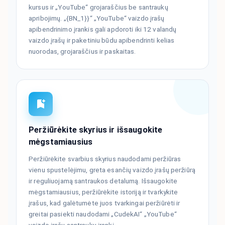
kursus ir „YouTube“ grojaraščius be santraukų
apribojimų. „{BN_1}}“ „YouTube“ vaizdo įrašų
apibendrinimo įrankis gali apdoroti iki 12 valandų
vaizdo įrašų ir paketiniu būdu apibendrinti kelias
nuorodas, grojaraščius ir paskaitas.
Peržiūrėkite skyrius ir išsaugokite
mėgstamiausius
Peržiūrėkite svarbius skyrius naudodami peržiūras
vienu spustelėjimu, greta esančių vaizdo įrašų peržiūrą
ir reguliuojamą santraukos detalumą. Išsaugokite
mėgstamiausius, peržiūrėkite istoriją ir tvarkykite
įrašus, kad galėtumėte juos tvarkingai peržiūrėti ir
greitai pasiekti naudodami „CudekAI“ „YouTube“