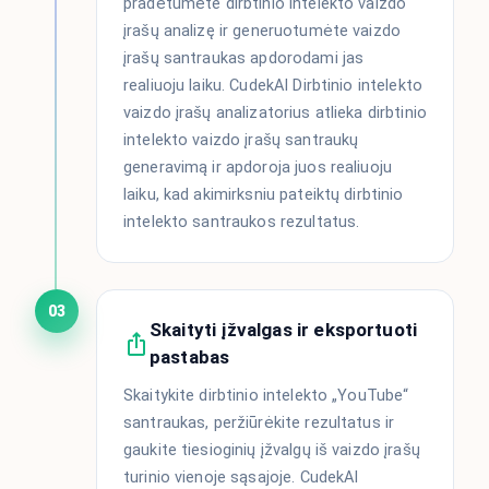
pradėtumėte dirbtinio intelekto vaizdo
įrašų analizę ir generuotumėte vaizdo
įrašų santraukas apdorodami jas
realiuoju laiku. CudekAI Dirbtinio intelekto
vaizdo įrašų analizatorius atlieka dirbtinio
intelekto vaizdo įrašų santraukų
generavimą ir apdoroja juos realiuoju
laiku, kad akimirksniu pateiktų dirbtinio
intelekto santraukos rezultatus.
03
Skaityti įžvalgas ir eksportuoti
pastabas
Skaitykite dirbtinio intelekto „YouTube“
santraukas, peržiūrėkite rezultatus ir
gaukite tiesioginių įžvalgų iš vaizdo įrašų
turinio vienoje sąsajoje. CudekAI