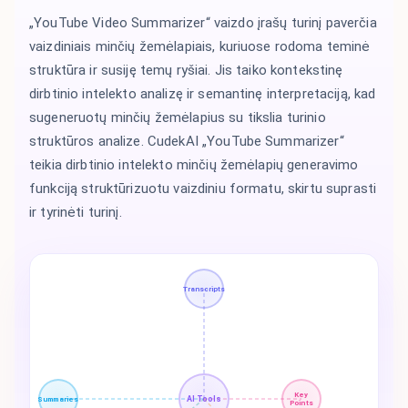
„YouTube Video Summarizer“ vaizdo įrašų turinį paverčia
vaizdiniais minčių žemėlapiais, kuriuose rodoma teminė
struktūra ir susiję temų ryšiai. Jis taiko kontekstinę
dirbtinio intelekto analizę ir semantinę interpretaciją, kad
sugeneruotų minčių žemėlapius su tikslia turinio
struktūros analize. CudekAI „YouTube Summarizer“
teikia dirbtinio intelekto minčių žemėlapių generavimo
funkciją struktūrizuotu vaizdiniu formatu, skirtu suprasti
ir tyrinėti turinį.
Transcripts
Key
AI Tools
Summaries
Points