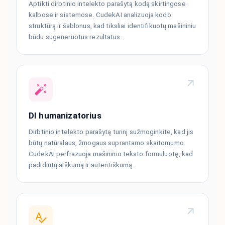
Aptikti dirbtinio intelekto parašytą kodą skirtingose
kalbose ir sistemose. CudekAI analizuoja kodo
struktūrą ir šablonus, kad tiksliai identifikuotų mašininiu
būdu sugeneruotus rezultatus.
DI humanizatorius
Dirbtinio intelekto parašytą turinį sužmoginkite, kad jis
būtų natūralaus, žmogaus suprantamo skaitomumo.
CudekAI perfrazuoja mašininio teksto formuluotę, kad
padidintų aiškumą ir autentiškumą.