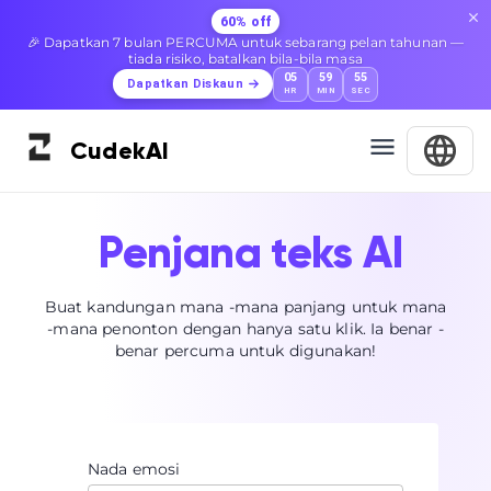
60% off
🎉 Dapatkan 7 bulan PERCUMA untuk sebarang pelan tahunan —
tiada risiko, batalkan bila-bila masa
05
59
54
Dapatkan Diskaun
HR
MIN
SEC
Cudek
AI
Penjana teks AI
Buat kandungan mana -mana panjang untuk mana
-mana penonton dengan hanya satu klik. Ia benar -
benar percuma untuk digunakan!
Nada emosi