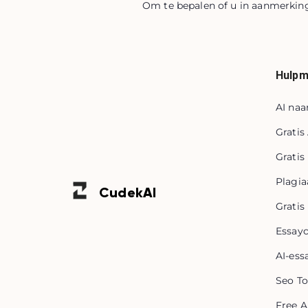
Om te bepalen of u in aanmerkin
Hulpm
AI naa
Gratis
Gratis
Plagia
Cudek
AI
Gratis
Essayc
AI-ess
Seo To
Free A