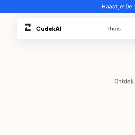
Haast je! De 
Cudek
AI
Thuis
Ontdek 