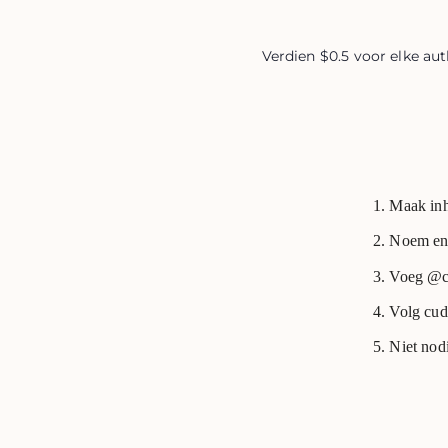
Verdien $0.5 voor elke au
Maak inh
Noem en 
Voeg @cud
Volg cud
Niet nodi