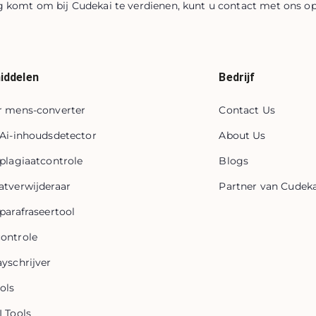
g komt om bij Cudekai te verdienen, kunt u contact met ons 
iddelen
Bedrijf
r mens-converter
Contact Us
 Ai-inhoudsdetector
About Us
 plagiaatcontrole
Blogs
atverwijderaar
Partner van Cudeka
 parafraseertool
ontrole
ayschrijver
ols
I Tools