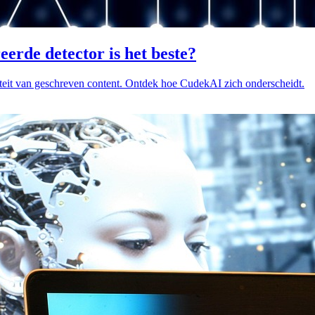
rde detector is het beste?
citeit van geschreven content. Ontdek hoe CudekAI zich onderscheidt.