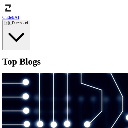
Cudek
AI
🇳🇱
Dutch
-
nl
Top Blogs