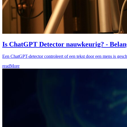
Is ChatGPT Detector nauwkeurig? - Belang
Een ChatGPT-detector controleert of een tekst door een mens is gesch
readMore