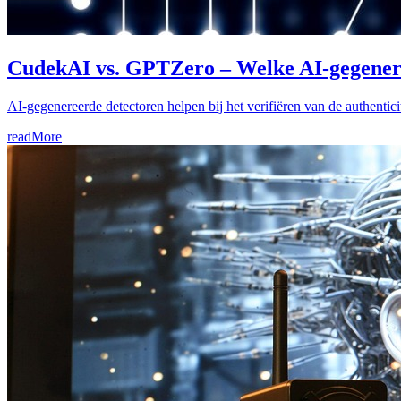
CudekAI vs. GPTZero – Welke AI-gegeneree
AI-gegenereerde detectoren helpen bij het verifiëren van de authenti
readMore