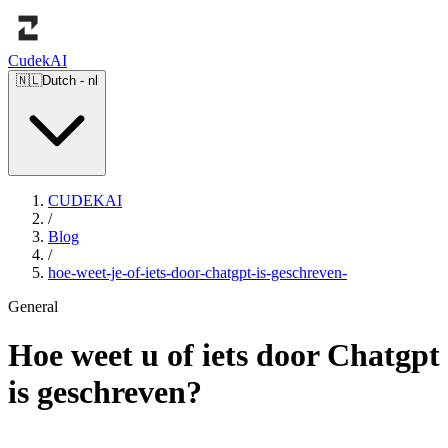
Cudek
AI
🇳🇱
Dutch
-
nl
CUDEKAI
/
Blog
/
hoe-weet-je-of-iets-door-chatgpt-is-geschreven-
General
Hoe weet u of iets door Chatgpt
is geschreven?