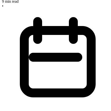
9
min read
•