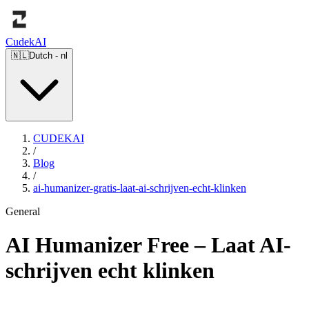
Cudek
AI
🇳🇱
Dutch
-
nl
CUDEKAI
/
Blog
/
ai-humanizer-gratis-laat-ai-schrijven-echt-klinken
General
AI Humanizer Free – Laat AI-
schrijven echt klinken