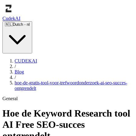
Cudek
AI
🇳🇱
Dutch
-
nl
CUDEKAI
/
Blog
/
hoe-de-gratis-tool-voor-trefwoordonderzoek-ai-seo-succes-
ontgrendelt
General
Hoe de Keyword Research tool
AI Free SEO-succes
ontgrendelt