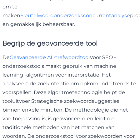
om te
maken
Sleutelwoordonderzoeksconcurrentanalyse
pro
en gemakkelijk beheersbaar.
Begrijp de geavanceerde tool
De
Geavanceerde AI -trefwoordtool
Voor SEO -
onderzoekstools maakt gebruik van machine
learning -algoritmen voor interpretatie. Het
analyseert de zoekintentie om opkomende trends te
voorspellen. Deze algoritmetechnologie helpt de
tooluitvoer Strategische zoekwoordsuggesties
binnen enkele minuten. De methodologie die het
van toepassing is, is geavanceerd en leidt de
traditionele methoden van het matchen van
woorden. De onderzoekstool voor zoekwoorden voor