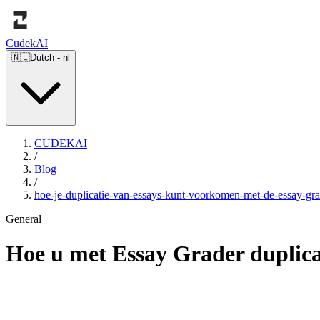
Cudek
AI
🇳🇱
Dutch
-
nl
CUDEKAI
/
Blog
/
hoe-je-duplicatie-van-essays-kunt-voorkomen-met-de-essay-gra
General
Hoe u met Essay Grader duplica