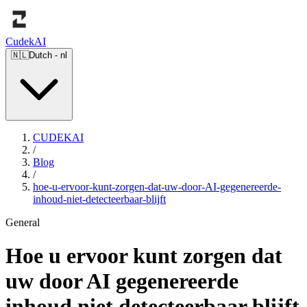
Cudek
AI
🇳🇱
Dutch
-
nl
CUDEKAI
/
Blog
/
hoe-u-ervoor-kunt-zorgen-dat-uw-door-AI-gegenereerde-
inhoud-niet-detecteerbaar-blijft
General
Hoe u ervoor kunt zorgen dat
uw door AI gegenereerde
inhoud niet detecteerbaar blijft