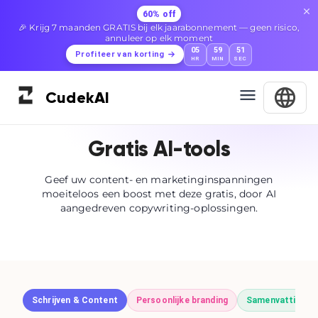
60% off
🎉 Krijg 7 maanden GRATIS bij elk jaarabonnement — geen risico,
annuleer op elk moment
05
59
51
Profiteer van korting
HR
MIN
SEC
Cudek
AI
Gratis AI-tools
Geef uw content- en marketinginspanningen
moeiteloos een boost met deze gratis, door AI
aangedreven copywriting-oplossingen.
Schrijven & Content
Persoonlijke branding
Samenvattingen 