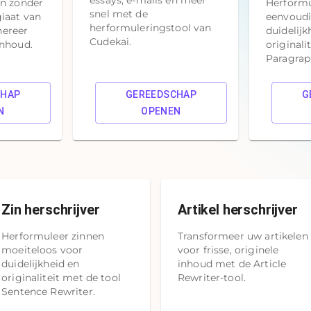
essays, e-mails en meer
en zonder
Herformu
snel met de
giaat van
eenvoudi
herformuleringstool van
nereer
duidelijk
Cudekai.
inhoud.
originali
Paragrap
CHAP
GEREEDSCHAP
G
N
OPENEN
Zin herschrijver
Artikel herschrijver
Herformuleer zinnen
Transformeer uw artikelen
moeiteloos voor
voor frisse, originele
duidelijkheid en
inhoud met de Article
originaliteit met de tool
Rewriter-tool.
Sentence Rewriter.