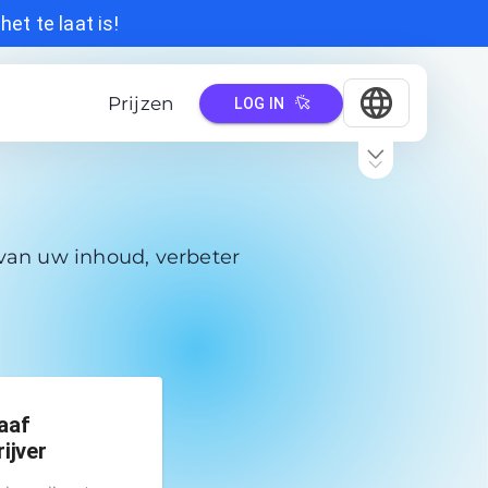
et te laat is!
Prijzen
LOG IN
 van uw inhoud, verbeter
aaf
ijver