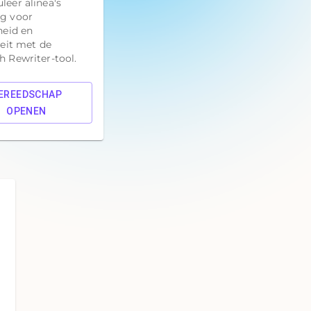
leer alinea's
g voor
heid en
teit met de
h Rewriter-tool.
EREEDSCHAP
OPENEN