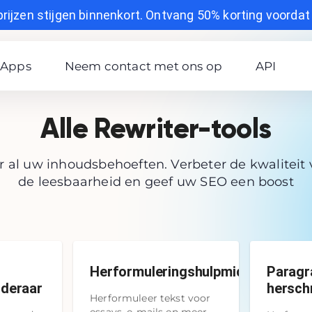
prijzen stijgen binnenkort. Ontvang 50% korting voordat h
Apps
Neem contact met ons op
API
Alle Rewriter-tools
or al uw inhoudsbehoeften. Verbeter de kwaliteit
de leesbaarheid en geef uw SEO een boost
Herformuleringshulpmiddel
Paragr
jderaar
herschr
Herformuleer tekst voor