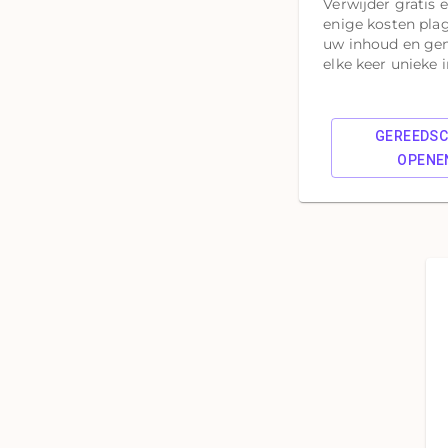
Verwijder gratis 
enige kosten pla
uw inhoud en ge
elke keer unieke 
GEREEDS
OPENE