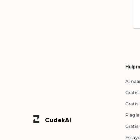
Hulpm
AI naa
Gratis
Gratis
Plagia
Cudek
AI
Gratis
Essayc