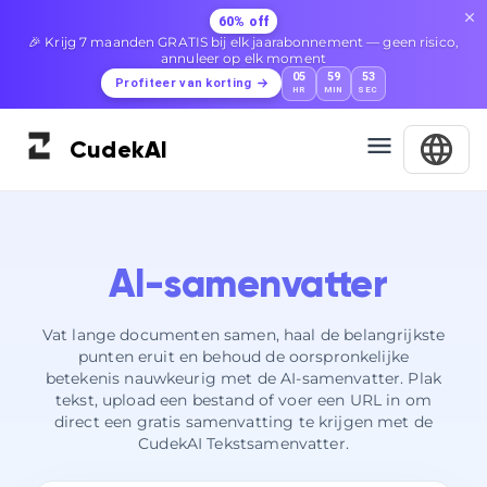
60% off
🎉 Krijg 7 maanden GRATIS bij elk jaarabonnement — geen risico,
annuleer op elk moment
05
59
52
Profiteer van korting
HR
MIN
SEC
Cudek
AI
AI-samenvatter
Vat lange documenten samen, haal de belangrijkste
punten eruit en behoud de oorspronkelijke
betekenis nauwkeurig met de AI-samenvatter. Plak
tekst, upload een bestand of voer een URL in om
direct een gratis samenvatting te krijgen met de
CudekAI Tekstsamenvatter.