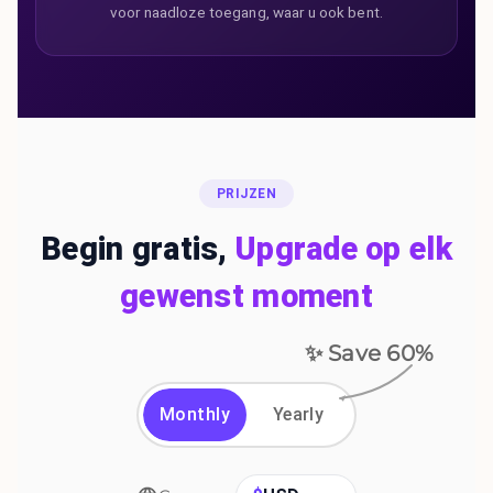
voor naadloze toegang, waar u ook bent.
PRIJZEN
Begin gratis,
Upgrade op elk
gewenst moment
✨ Save
60
%
Monthly
Yearly