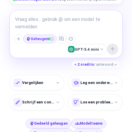
Geheugen
GPT-5.4 mini
≈
2
credits
/ antwoord
Vergelijken
Leg een onderwerp uit
Schrijf een concept
Los een probleem op
Gedeeld geheugen
Modelteams