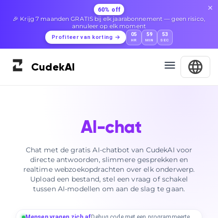
60% off
🎉 Krijg 7 maanden GRATIS bij elk jaarabonnement — geen risico,
annuleer op elk moment
05
59
52
Profiteer van korting
HR
MIN
SEC
Cudek
AI
AI-chat
Chat met de gratis AI-chatbot van CudekAI voor
directe antwoorden, slimmere gesprekken en
realtime webzoekopdrachten over elk onderwerp.
Upload een bestand, stel een vraag of schakel
tussen AI-modellen om aan de slag te gaan.
Mensen vragen zich af
Debug code met een programmeerteam