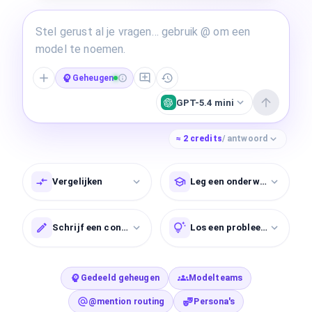
Geheugen
GPT-5.4 mini
≈
2
credits
/ antwoord
Vergelijken
Leg een onderwerp uit
Schrijf een concept
Los een probleem op
Gedeeld geheugen
Modelteams
@mention routing
Persona's