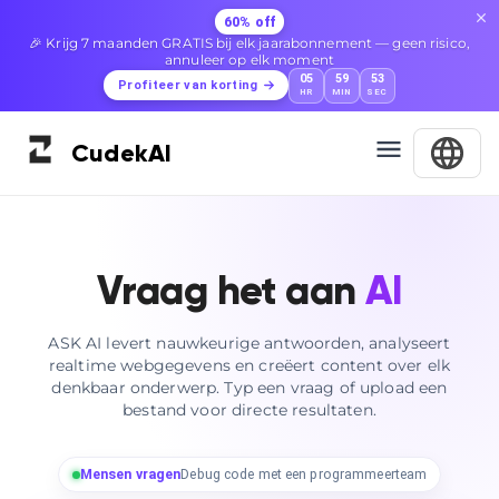
60% off
🎉 Krijg 7 maanden GRATIS bij elk jaarabonnement — geen risico,
annuleer op elk moment
05
59
52
Profiteer van korting
HR
MIN
SEC
Cudek
AI
Vraag het aan
AI
ASK AI levert nauwkeurige antwoorden, analyseert
realtime webgegevens en creëert content over elk
denkbaar onderwerp. Typ een vraag of upload een
bestand voor directe resultaten.
Mensen vragen
Debug code met een programmeerteam