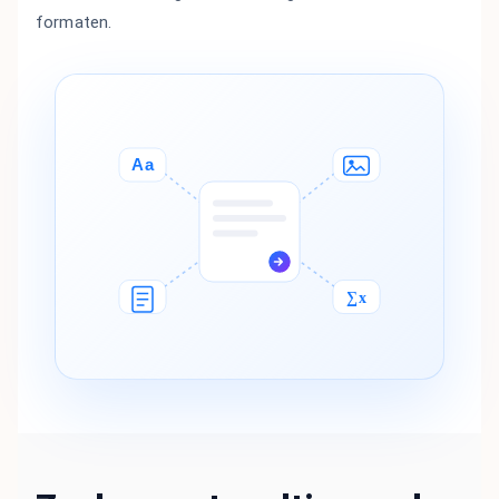
formaten.
Aa
∑x