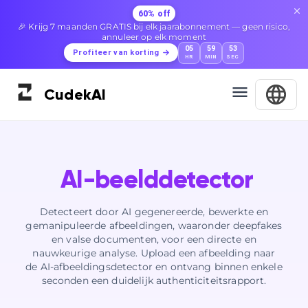
60% off
🎉 Krijg 7 maanden GRATIS bij elk jaarabonnement — geen risico,
annuleer op elk moment
05
59
52
Profiteer van korting
HR
MIN
SEC
Cudek
AI
AI-beelddetector
Detecteert door AI gegenereerde, bewerkte en
gemanipuleerde afbeeldingen, waaronder deepfakes
en valse documenten, voor een directe en
nauwkeurige analyse. Upload een afbeelding naar
de AI-afbeeldingsdetector en ontvang binnen enkele
seconden een duidelijk authenticiteitsrapport.