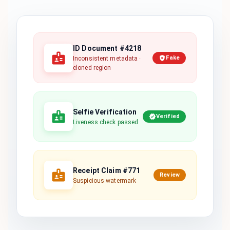
ID Document #4218
Fake
Inconsistent metadata ·
cloned region
Selfie Verification
Verified
Liveness check passed
Receipt Claim #771
Review
Suspicious watermark