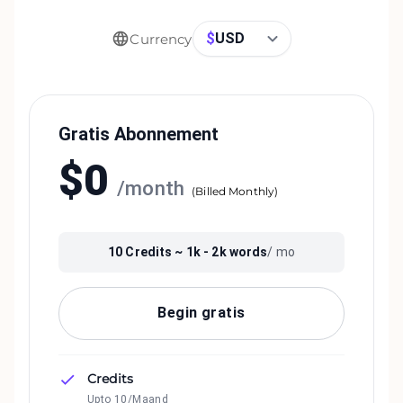
$
USD
Currency
Gratis Abonnement
$
0
/
month
(
Billed Monthly
)
10
Credits ~
1k - 2k
words
/ mo
Begin gratis
Credits
Upto 10/Maand