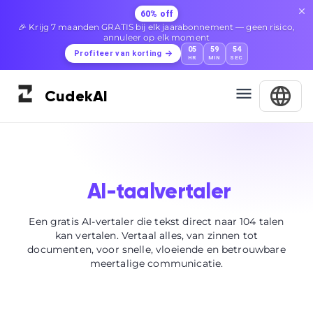
60% off
🎉 Krijg 7 maanden GRATIS bij elk jaarabonnement — geen risico,
annuleer op elk moment
05
59
53
Profiteer van korting
HR
MIN
SEC
Cudek
AI
AI-taalvertaler
Een gratis AI-vertaler die tekst direct naar 104 talen
kan vertalen. Vertaal alles, van zinnen tot
documenten, voor snelle, vloeiende en betrouwbare
meertalige communicatie.