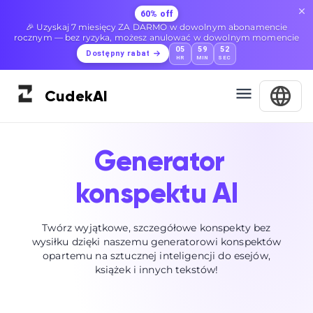
60% off
🎉 Uzyskaj 7 miesięcy ZA DARMO w dowolnym abonamencie
rocznym — bez ryzyka, możesz anulować w dowolnym momencie
05
59
51
Dostępny rabat
HR
MIN
SEC
Cudek
AI
Generator
konspektu AI
Twórz wyjątkowe, szczegółowe konspekty bez
wysiłku dzięki naszemu generatorowi konspektów
opartemu na sztucznej inteligencji do esejów,
książek i innych tekstów!