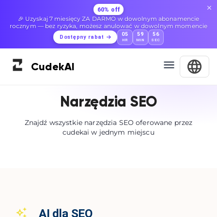
60% off
🎉 Uzyskaj 7 miesięcy ZA DARMO w dowolnym abonamencie
rocznym — bez ryzyka, możesz anulować w dowolnym momencie
05
59
56
Dostępny rabat
HR
MIN
SEC
Cudek
AI
Narzędzia SEO
Znajdź wszystkie narzędzia SEO oferowane przez
cudekai w jednym miejscu
AI dla SEO