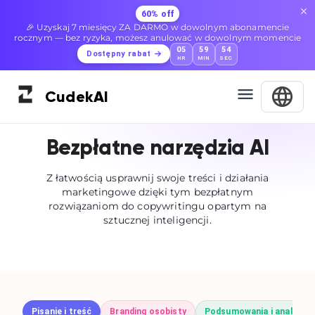
60% off
🎉 Uzyskaj 7 miesięcy ZA DARMO w dowolnym abonamencie
rocznym — bez ryzyka, możesz anulować w dowolnym momencie
05
59
54
Dostępny rabat
HR
MIN
SEC
Cudek
AI
Bezpłatne narzędzia AI
Z łatwością usprawnij swoje treści i działania
marketingowe dzięki tym bezpłatnym
rozwiązaniom do copywritingu opartym na
sztucznej inteligencji.
Pisanie i treść
Branding osobisty
Podsumowania i analizy