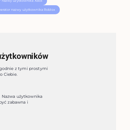
r nazwy użytkownika Xbox
erator nazwy użytkownika Roblox
użytkowników
godnie z tymi prostymi
o Ciebie.
 Nazwa użytkownika 
być zabawna i 