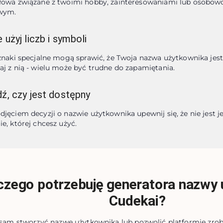
łowa związane z twoimi hobby, zainteresowaniami lub osobowośc
wym.
użyj liczb i symboli
 znaki specjalne mogą sprawić, że Twoja nazwa użytkownika jest 
aj z nią - wielu może być trudne do zapamiętania.
ź, czy jest dostępny
djęciem decyzji o nazwie użytkownika upewnij się, że nie jest je
ie, której chcesz użyć.
czego potrzebuję generatora nazwy
Cudekai?
sam stworzyć nazwę użytkownika lub pozwolić platformie zrobić 