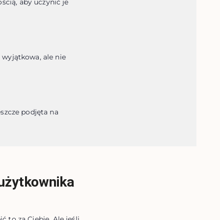
ią, aby uczynić je 
wyjątkowa, ale nie 
szcze podjęta na 
 użytkownika
to za Ciebie. Ale jeśli