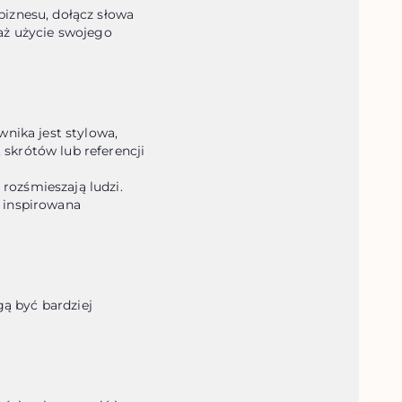
iznesu, dołącz słowa 
aż użycie swojego 
nika jest stylowa, 
skrótów lub referencji 
ozśmieszają ludzi.

 inspirowana 
 być bardziej 