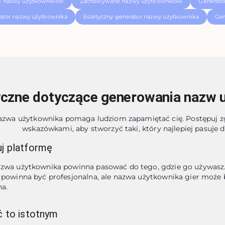
e nazwy użytkowników
Zachowywane nazwy użytkowników
Generato
ator nazwy użytkownika
Estetyczny generator nazwy użytkownika
Gen
czne dotyczące generowania nazw 
azwa użytkownika pomaga ludziom zapamiętać cię. Postępuj z
wskazówkami, aby stworzyć taki, który najlepiej pasuje d
j platformę
zwa użytkownika powinna pasować do tego, gdzie go używasz.
 powinna być profesjonalna, ale nazwa użytkownika gier może 
a.
ć to istotnym