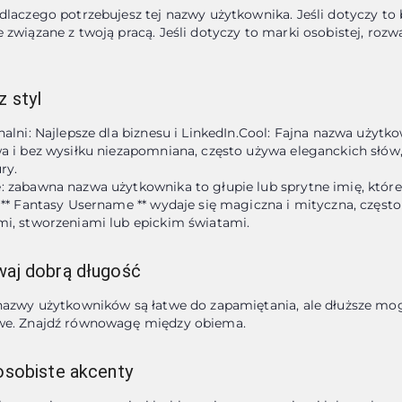
dlaczego potrzebujesz tej nazwy użytkownika. Jeśli dotyczy to b
 związane z twoją pracą. Jeśli dotyczy to marki osobistej, rozw
z styl
nalni: Najlepsze dla biznesu i LinkedIn.Cool: Fajna nazwa użytkow
a i bez wysiłku niezapomniana, często używa eleganckich słów, 
y.

 zabawna nazwa użytkownika to głupie lub sprytne imię, które r
 ** Fantasy Username ** wydaje się magiczna i mityczna, często
i, stworzeniami lub epickim światami.
aj dobrą długość
nazwy użytkowników są łatwe do zapamiętania, ale dłuższe mogą
we. Znajdź równowagę między obiema.
osobiste akcenty