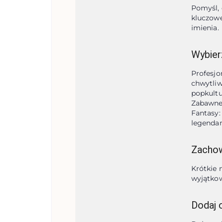
Pomyśl, 
kluczowe
imienia.
Wybier
Profesjo
chwytliw
popkultur
Zabawne:
Fantasy:
legendam
Zachow
Krótkie 
wyjątko
Dodaj 