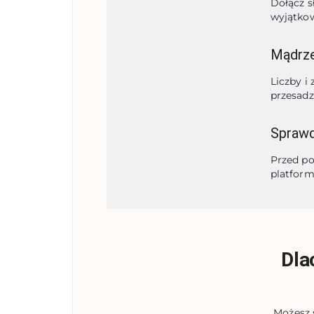
Dołącz s
wyjątko
Mądrze 
Liczby i
przesadz
Sprawd
Przed po
platform
Dla
Możesz 