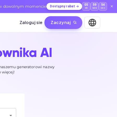
05
59
52
ć w dowolnym momencie
Dostępny rabat
HR
MIN
SEC
Zaloguj sie
Zaczynaj
ownika AI
i naszemu generatorowi nazwy
 więcej!