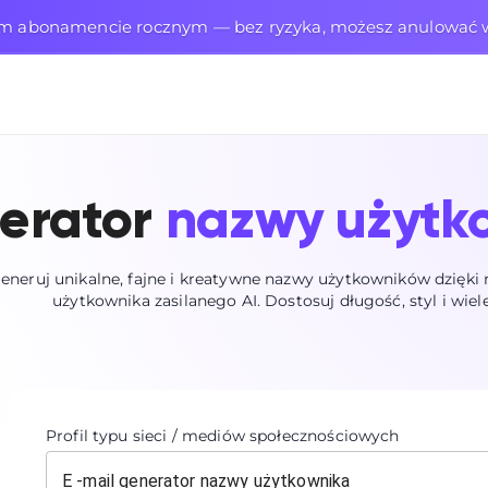
ym abonamencie rocznym — bez ryzyka, możesz anulowa
erator
nazwy użytk
eneruj unikalne, fajne i kreatywne nazwy użytkowników dzięk
użytkownika zasilanego AI. Dostosuj długość, styl i wiele
Profil typu sieci / mediów społecznościowych