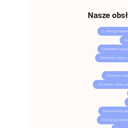
Nasze obsł
E -mail generat
Ge
Generator nazw
Generator nazwy 
Generator na
Generator nazwy u
Nowoczesny ge
Śliczny generat