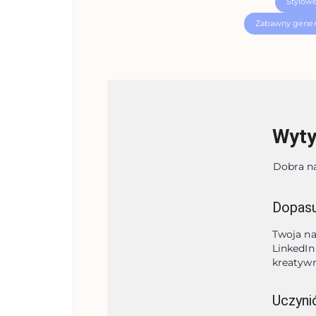
Stylow
Zabawny gener
Wyty
Dobra n
Dopasu
Twoja na
LinkedIn
kreatywn
Uczyni