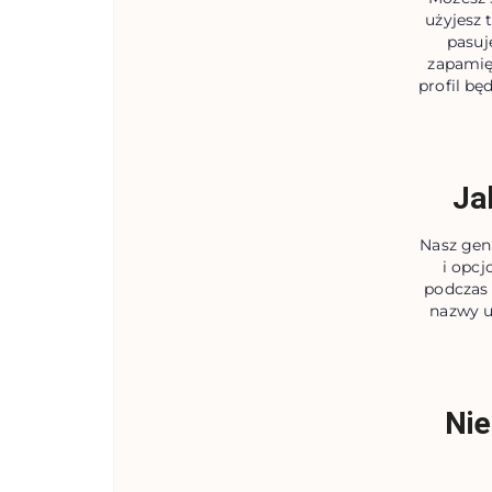
użyjesz 
pasuj
zapamię
profil b
Ja
Nasz gen
i opcj
podczas 
nazwy u
Nie