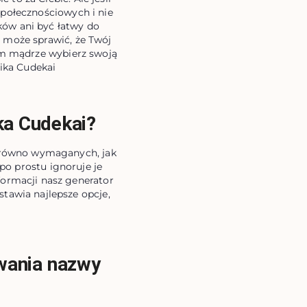
społecznościowych i nie
ków ani być łatwy do
 może sprawić, że Twój
em mądrze wybierz swoją
ika Cudekai
ka Cudekai?
zarówno wymaganych, jak
po prostu ignoruje je
ormacji nasz generator
tawia najlepsze opcje,
wania nazwy