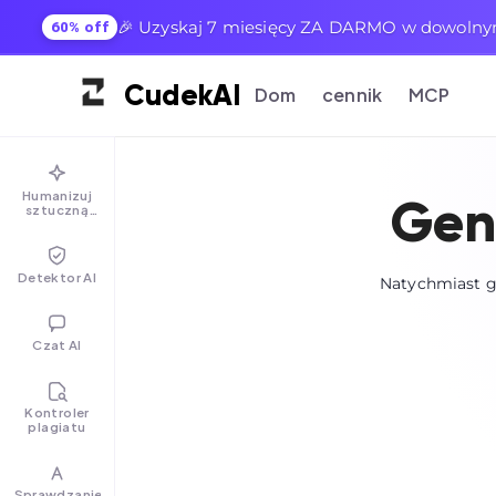
🎉 Uzyskaj 7 miesięcy ZA DARMO w dowoln
60% off
Cudek
AI
Dom
cennik
MCP
Humanizuj
Gen
sztuczną
inteligencję
Detektor AI
Natychmiast g
Czat AI
Kontroler
plagiatu
Sprawdzanie