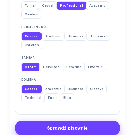
Formal
Casual
Professional
Academic
Creative
PUBLICZNOŚĆ
General
Academic
Business
Technical
Children
ZAMIAR
Inform
Persuade
Describe
Entertain
DOMENA
General
Academic
Business
Creative
Technical
Email
Blog
Sprawdź pisownię