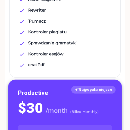
Rewriter
Tłumacz
Kontroler plagiatu
Sprawdzanie gramatyki
Kontroler esejów
chatPdf
Najpopularniejsze
Productive
$
30
/
month
(
Billed Monthly
)