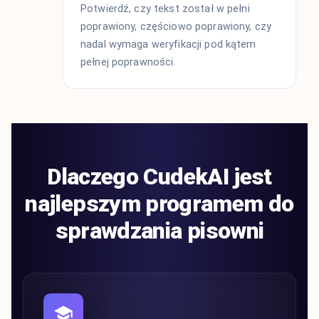
Potwierdź, czy tekst został w pełni
poprawiony, częściowo poprawiony, czy
nadal wymaga weryfikacji pod kątem
pełnej poprawności.
Dlaczego CudekAI jest
najlepszym programem do
sprawdzania pisowni