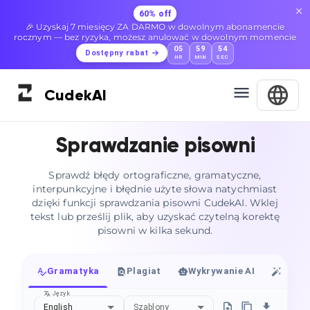
60% off
🎉 Uzyskaj 7 miesięcy ZA DARMO w dowolnym abonamencie
rocznym — bez ryzyka, możesz anulować w dowolnym momencie
05
59
52
Dostępny rabat
HR
MIN
SEC
Cudek
AI
Sprawdzanie pisowni
Sprawdź błędy ortograficzne, gramatyczne,
interpunkcyjne i błędnie użyte słowa natychmiast
dzięki funkcji sprawdzania pisowni CudekAI. Wklej
tekst lub prześlij plik, aby uzyskać czytelną korektę
pisowni w kilka sekund.
Gramatyka
Plagiat
Wykrywanie AI
Huma
Język
English
Szablony