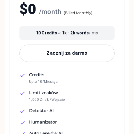
$
0
/
month
(
Billed Monthly
)
10
Credits ~
1k - 2k
words
/ mo
Zacznij za darmo
Credits
Upto 10/Miesiąc
Limit znaków
1,000 Znaki/Wejście
Detektor AI
Humanizator
Autor esejów AI