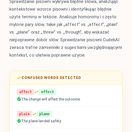
Sprawdzanie pisowni wykrywa błędne słowa, analizując
kontekstowe wzorce pisowni i identyfikując błędnie
użyte terminy w tekście. Analizuje homonimy i często
mylone pary słów, takie jak „affect” vs. „effect”, „plain”
vs. „plane” oraz „threw” vs. „through”, aby wskazać
niepoprawne dobór słów. Sprawdzanie pisowni CudekAI
zwraca trafne zamienniki z sugestiami uwzględniającymi
kontekst, co ułatwia poprawne użycie.
CONFUSED WORDS DETECTED
affect
effect
The change will affect the outcome.
plain
plane
The plane landed safely.