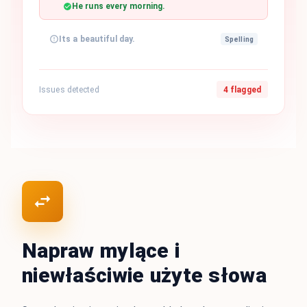
He runs every morning.
Its a beautiful day.
Spelling
Issues detected
4 flagged
Napraw mylące i
niewłaściwie użyte słowa