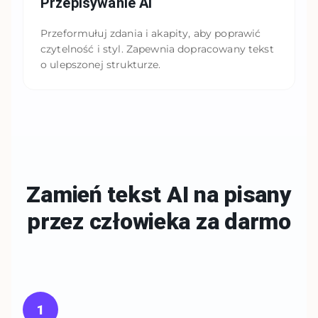
Przepisywanie AI
Przeformułuj zdania i akapity, aby poprawić
czytelność i styl. Zapewnia dopracowany tekst
o ulepszonej strukturze.
Zamień tekst AI na pisany
przez człowieka
za darmo
1