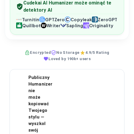
Cudekai AI Humanizer może ominąć te
detektory AI
Turnitin
GPTZero
Copyleak
ZeroGPT
Quillbot
Writer
Sapling
Originality
Encrypted
No Storage
4.9/5 Rating
Loved by 190k+ users
Publiczny
Humanizer
nie
może
kopiować
Twojego
stylu —
wyszkol
swój