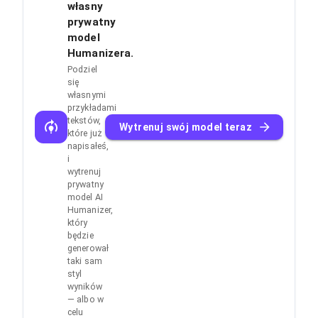
własny
prywatny
model
Humanizera.
Podziel
się
własnymi
przykładami
tekstów,
Wytrenuj swój model teraz
które już
napisałeś,
i
wytrenuj
prywatny
model AI
Humanizer,
który
będzie
generował
taki sam
styl
wyników
— albo w
celu