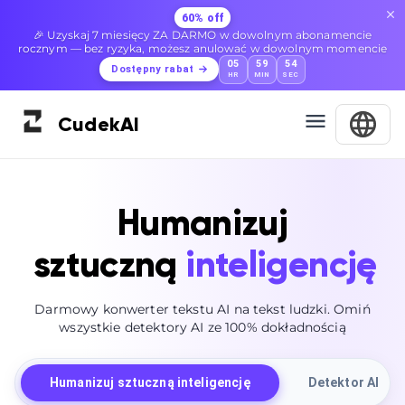
60% off
🎉 Uzyskaj 7 miesięcy ZA DARMO w dowolnym abonamencie
rocznym — bez ryzyka, możesz anulować w dowolnym momencie
05
59
52
Dostępny rabat
HR
MIN
SEC
Cudek
AI
Humanizuj
sztuczną
inteligencję
Darmowy konwerter tekstu AI na tekst ludzki. Omiń
wszystkie detektory AI ze 100% dokładnością
Humanizuj sztuczną inteligencję
Detektor AI