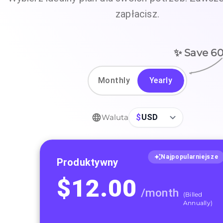
zapłacisz.
✨ Save
6
Monthly
Yearly
$
USD
Waluta
Najpopularniejsze
Produktywny
$
12.00
/
month
(
Billed
Annually
)