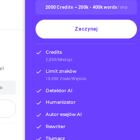
2000
Credits ~
200k - 400k
words
/ mo
Zaczynaj
Credits
2,000/Miesiąc
ly
)
Limit znaków
15,000 Znaki/Wejście
mo
Detektor AI
Humanizator
Autor esejów AI
Rewriter
Tłumacz