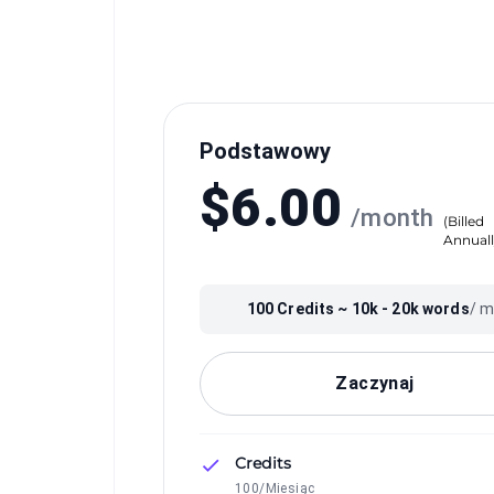
Podstawowy
$
6.00
/
month
(
Billed
Annual
100
Credits ~
10k - 20k
words
/ 
Zaczynaj
Credits
100/Miesiąc