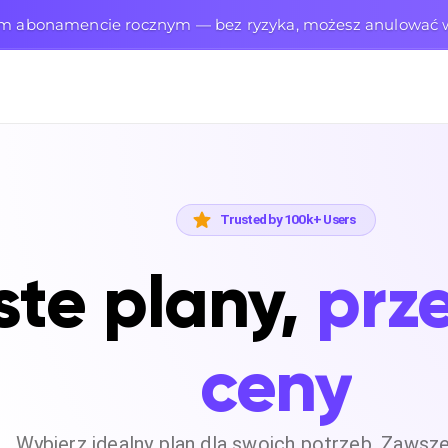
ym abonamencie rocznym — bez ryzyka, możesz anulowa
Trusted by 100k+ Users
ste plany,
prze
ceny
Wybierz idealny plan dla swoich potrzeb. Zawsze 