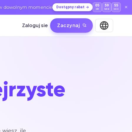
05
59
54
ć w dowolnym momencie
Dostępny rabat
HR
MIN
SEC
Zaloguj sie
Zaczynaj
jrzyste
wiesz, ile