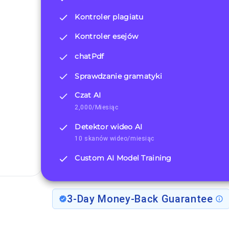
Kontroler plagiatu
Kontroler esejów
chatPdf
Sprawdzanie gramatyki
Czat AI
2,000/Miesiąc
Detektor wideo AI
10 skanów wideo/miesiąc
Custom AI Model Training
3-Day Money-Back Guarantee