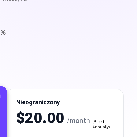
0
%
Nieograniczony
$
20.00
/
month
(
Billed
Annually
)