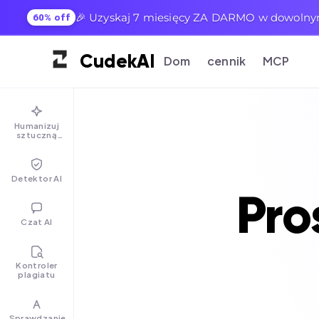
🎉 Uzyskaj 7 miesięcy ZA DARMO w dowoln
60% off
Cudek
AI
Dom
cennik
MCP
Humanizuj
sztuczną
inteligencję
Detektor AI
Pro
Czat AI
Kontroler
plagiatu
Sprawdzanie