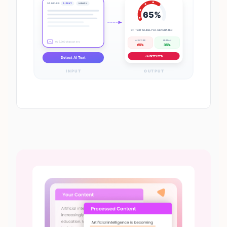
SAMPLES:
AI TEXT
HUMAN
65%
OF TEXT IS LIKELY AI-GENERATED
AI SCORE
HUMAN
0 / 5,000 characters
65%
35%
⚡ AI DETECTED
Detect AI Text
INPUT
OUTPUT