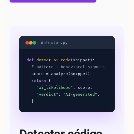
detector.py
def
detect_ai_code
(snippet):
# pattern + behavioral signals
score = analyze(snippet)
return
{
"ai_likelihood"
: score,
"verdict"
:
"AI-generated"
,
}