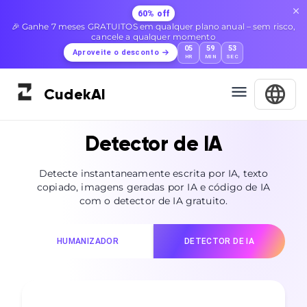
60% off
🎉 Ganhe 7 meses GRATUITOS em qualquer plano anual – sem risco,
cancele a qualquer momento
05
59
51
Aproveite o desconto
HR
MIN
SEC
Cudek
AI
Detector de IA
Detecte instantaneamente escrita por IA, texto
copiado, imagens geradas por IA e código de IA
com o detector de IA gratuito.
HUMANIZADOR
DETECTOR DE IA