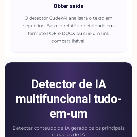
Obter saída
O detector CudekAI analisará o texto em
segundos. Baixe o relatório detalhado em
formato PDF e DOCX ou crie um link
compartilhável.
Detector de IA
multifuncional tudo-
em-um
Detectar conteúdo de IA gerado pelos principais
modelos de IA