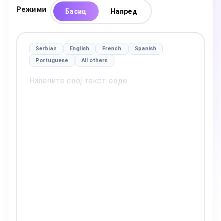
Режими
Басиц
Напред
Serbian
English
French
Spanish
Portuguese
All others