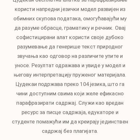
користи напредни језички модел развијен из
обимних скупова података, омогућавајући му
да разуме обрасце, граматику и речник. Овај
софистицирани алат користи своје дубоко
разумевање да генерише текст природног
звучања као одговор на различите упите и
уносе. Резултат одражава и увиде у модел и
његову интерпретацију пруженог материјала.
Цудекаи подржава преко 104 језика, што га
чини доступним свима који желе ефикасно
парафразирати садржај. Служи као вредан
ресурс за писце садржаја, едукаторе и
студенте помажући им да креирају јединствен
садржај без плагијата.