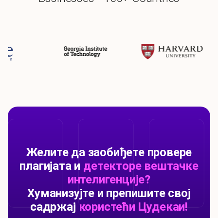
Желите да заобиђете провере
плагијата и
детекторе вештачке
интелигенције?
Хуманизујте и препишите свој
садржај
користећи Цудекаи!