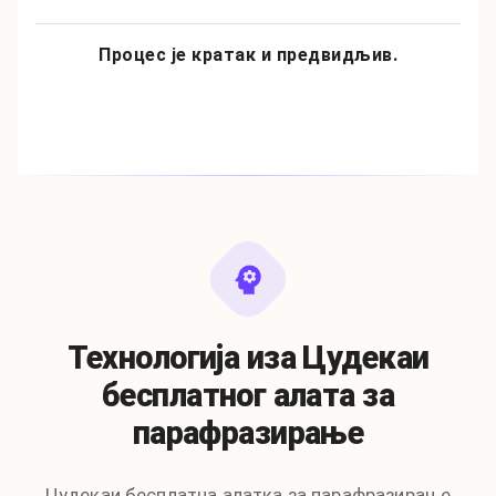
Процес је кратак и предвидљив.
Технологија иза Цудекаи
бесплатног алата за
парафразирање
Цудекаи бесплатна алатка за парафразирање