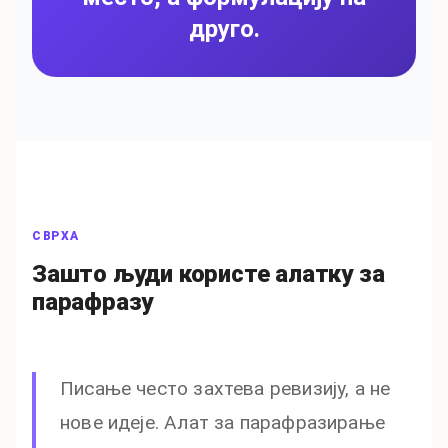
друго.
СВРХА
Зашто људи користе алатку за
парафразу
Писање често захтева ревизију, а не
нове идеје. Алат за парафразирање