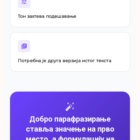
Тон захтева подешавање
Потребна је друга верзија истог текста
Добро парафразирање
ставља значење на прво
место, а формулацију на