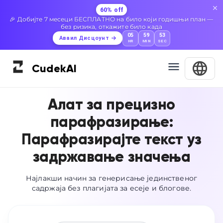
60% off
🎉 Добијте 7 месеци БЕСПЛАТНО на било који годишњи план —
без ризика, откажите било када
05
59
52
Аваил Дисцоунт
HR
MIN
SEC
Cudek
AI
Алат за прецизно
парафразирање:
Парафразирајте текст уз
задржавање значења
Најлакши начин за генерисање јединственог
садржаја без плагијата за есеје и блогове.