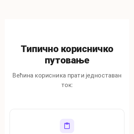
Типично корисничко
путовање
Већина корисника прати једноставан
ток
: