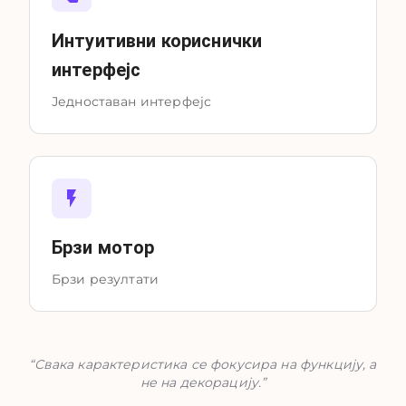
Интуитивни кориснички
интерфејс
Једноставан интерфејс
Брзи мотор
Брзи резултати
“
Свака карактеристика се фокусира на функцију, а
не на декорацију.
”