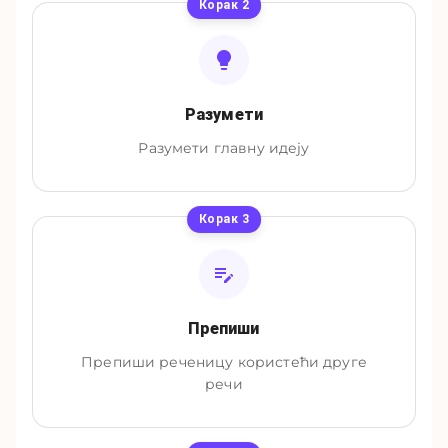
Корак
2
Разумети
Разумети главну идеју
Корак
3
Препиши
Препиши реченицу користећи друге
речи