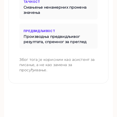
ТАЧНОСТ
Смањење ненамерних промена
значења
ПРЕДВИДЉИВОСТ
Производња предвидљивог
резултата, спремног за преглед
Због тога је корисним као асистент за
писање, а не као замена за
просуђивање.