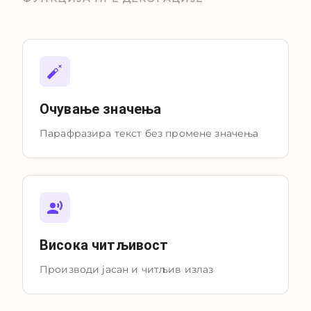
Очување значења
Парафразира текст без промене значења
Висока читљивост
Производи јасан и читљив излаз