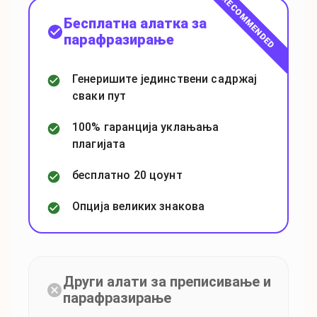
RECOMMENDED
Бесплатна алатка за
парафразирање
Генеришите јединствени садржај
сваки пут
100% гаранција уклањања
плагијата
бесплатно 20 цоунт
Опција великих знакова
Други алати за преписивање и
парафразирање