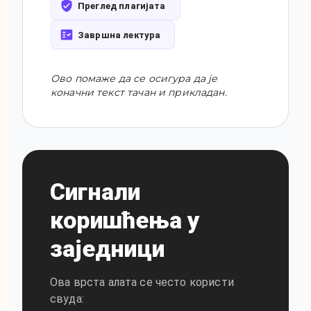
Преглед плагијата
Завршна лектура
Ово помаже да се осигура да је
коначни текст тачан и прикладан.
Сигнали
коришћења у
заједници
Ова врста алата се често користи
свуда
: