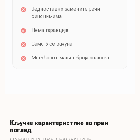
Једноставно замените речи
синонимима.
Нема гаранције
Само 5 се рачуна
Могућност мањег броја знакова
Кључне карактеристике на први
поглед
ФУНКЦИЈА ПРЕ ДЕКОРАЦИЈЕ