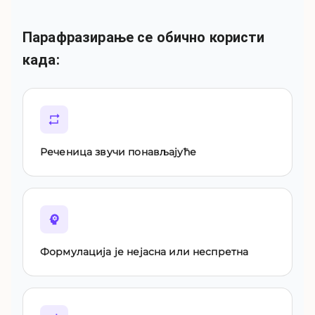
Парафразирање се обично користи
када
:
Реченица звучи понављајуће
Формулација је нејасна или неспретна