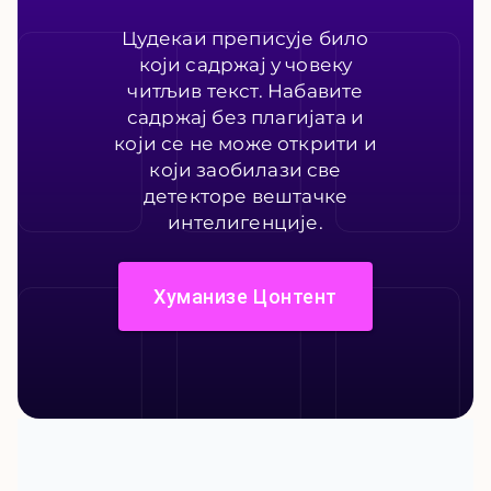
Цудекаи преписује било
који садржај у човеку
читљив текст. Набавите
садржај без плагијата и
који се не може открити и
који заобилази све
детекторе вештачке
интелигенције.
Хуманизе Цонтент