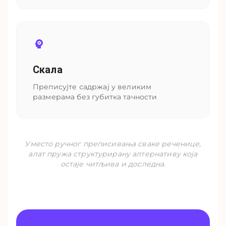
Скала
Преписујте садржај у великим
размерама без губитка тачности
Уместо ручног преписивања сваке реченице,
алат пружа структурирану алтернативу која
остаје читљива и доследна.