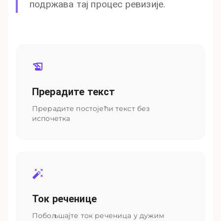
подржава тај процес ревизије.
Прерадите текст
Прерадите постојећи текст без
испочетка
Ток реченице
Побољшајте ток реченица у дужим