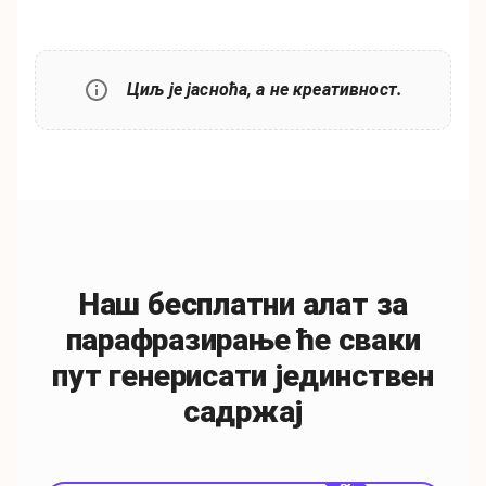
Циљ је јасноћа, а не креативност.
Наш бесплатни алат за
парафразирање ће сваки
пут генерисати јединствен
садржај