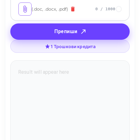
(.doc, .docx, .pdf)
0
/
1000
Препиши
1 Трошкови кредита