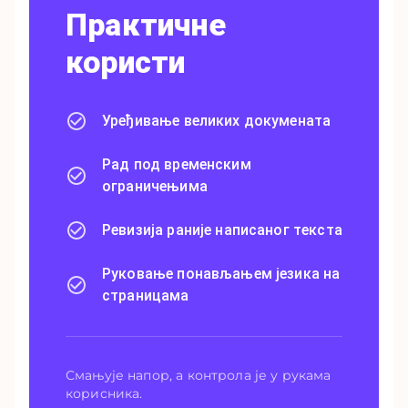
Практичне
користи
Уређивање великих докумената
Рад под временским
ограничењима
Ревизија раније написаног текста
Руковање понављањем језика на
страницама
Смањује напор, а контрола је у рукама
корисника.