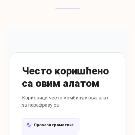
Често коришћено
са овим алатом
Корисници често комбинују овај алат
за парафразу са
:
Провера граматике