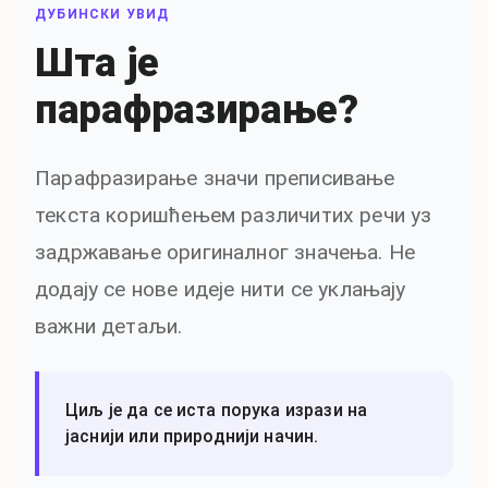
ДУБИНСКИ УВИД
Шта је
парафразирање?
Парафразирање значи преписивање
текста коришћењем различитих речи уз
задржавање оригиналног значења. Не
додају се нове идеје нити се уклањају
важни детаљи.
Циљ је да се иста порука изрази на
јаснији или природнији начин.