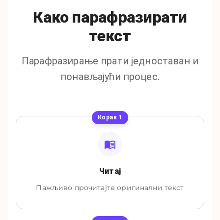
Како парафразирати
текст
Парафразирање прати једноставан и
понављајући процес.
Корак
1
Читај
Пажљиво прочитајте оригинални текст