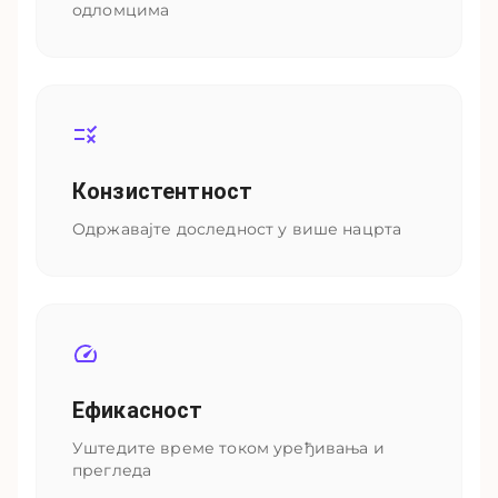
одломцима
Конзистентност
Одржавајте доследност у више нацрта
Ефикасност
Уштедите време током уређивања и
прегледа