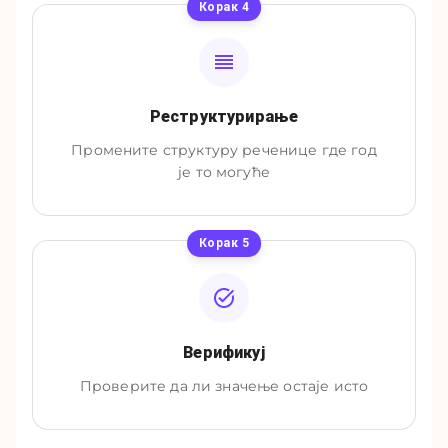
Корак
4
Реструктурирање
Промените структуру реченице где год
је то могуће
Корак
5
Верификуј
Проверите да ли значење остаје исто