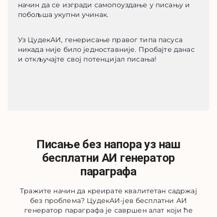
начин да се изгради самопоуздање у писању и 
побољша укупни учинак.
Уз ЦудекАИ, генерисање правог типа пасуса 
никада није било једноставније. Пробајте данас 
и откључајте свој потенцијал писања!
Писање без напора уз наш
бесплатни АИ генератор
параграфа
Тражите начин да креирате квалитетан садржај
без проблема? ЦудекАИ-јев бесплатни АИ
генератор параграфа је савршен алат који ће