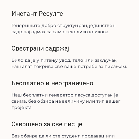
Инстант Ресултс
Генеришите добро структуиран, јединствен 
садржај одмах са само неколико кликова.
Свестрани садржај
Било да је у питању увод, тело или закључак, 
наш алат покрива све ваше потребе за писањем.
Бесплатно и неограничено
Наш бесплатни генератор пасуса доступан је 
свима, без обзира на величину или тип вашег 
пројекта.
Савршено за све писце
Без обзира да ли сте студент, продавац или 