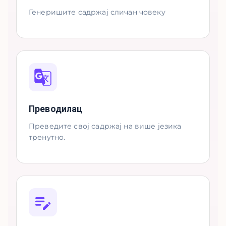
Генеришите садржај сличан човеку
Преводилац
Преведите свој садржај на више језика
тренутно.