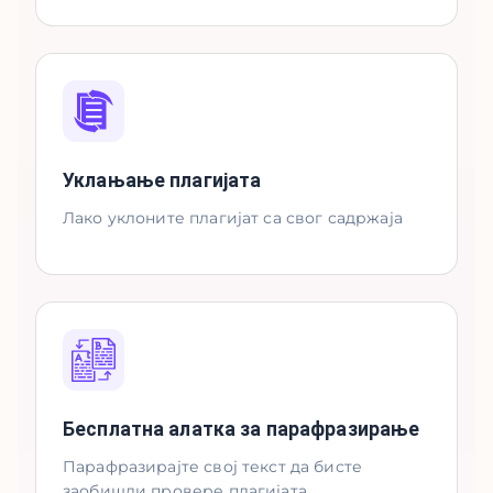
Уклањање плагијата
Лако уклоните плагијат са свог садржаја
Бесплатна алатка за парафразирање
Парафразирајте свој текст да бисте
заобишли провере плагијата