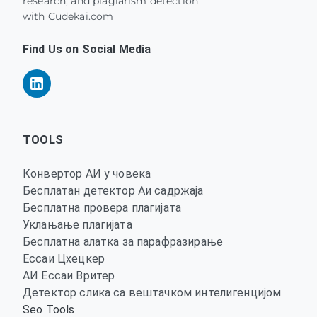
research, and plagiarism detection
with Cudekai.com
Find Us on Social Media
TOOLS
Конвертор АИ у човека
Бесплатан детектор Аи садржаја
Бесплатна провера плагијата
Уклањање плагијата
Бесплатна алатка за парафразирање
Ессаи Цхецкер
АИ Ессаи Вритер
Детектор слика са вештачком интелигенцијом
Seo Tools