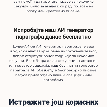
вам помоћи да нацртате пасусе за неколико
секунди, било за академски рад, постове на
блогу или креативно писање.
Испробајте наш АИ генератор
параграфа данас бесплатно
ЦудекАИ-ов АИ генератор параграфа је ваш
врхунски алат за креирање висококвалитетног,
добро структурираног садржаја за неколико
секунди. Без обзира да ли сте ученик, наставник
или креатор садржаја, наш бесплатни генератор
параграфа АИ обезбеђује беспрекорно писање
пасуса прилагођено вашим специфичним
потребама.
Истражите још корисних