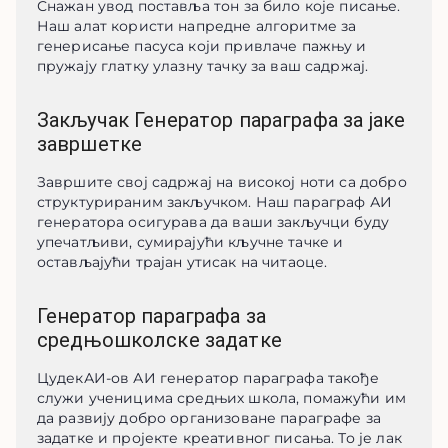
Снажан увод поставља тон за било које писање. 
Наш алат користи напредне алгоритме за 
генерисање пасуса који привлаче пажњу и 
пружају глатку улазну тачку за ваш садржај.
Закључак Генератор параграфа за јаке
завршетке
Завршите свој садржај на високој ноти са добро 
структурираним закључком. Наш параграф АИ 
генератора осигурава да ваши закључци буду 
упечатљиви, сумирајући кључне тачке и 
остављајући трајан утисак на читаоце.
Генератор параграфа за
средњошколске задатке
ЦудекАИ-ов АИ генератор параграфа такође 
служи ученицима средњих школа, помажући им 
да развију добро организоване параграфе за 
задатке и пројекте креативног писања. То је лак 