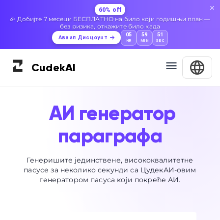
60% off
🎉 Добијте 7 месеци БЕСПЛАТНО на било који годишњи план —
без ризика, откажите било када
05
59
51
Аваил Дисцоунт
HR
MIN
SEC
Cudek
AI
АИ генератор
параграфа
Генеришите јединствене, висококвалитетне
пасусе за неколико секунди са ЦудекАИ-овим
генератором пасуса који покреће АИ.