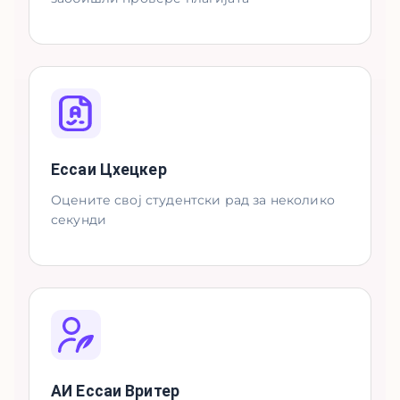
Ессаи Цхецкер
Оцените свој студентски рад за неколико
секунди
АИ Ессаи Вритер