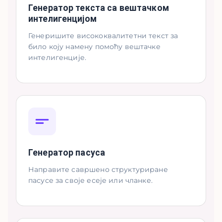
Генератор текста са вештачком
интелигенцијом
Генеришите висококвалитетни текст за
било коју намену помоћу вештачке
интелигенције.
Генератор пасуса
Направите савршено структуриране
пасусе за своје есеје или чланке.