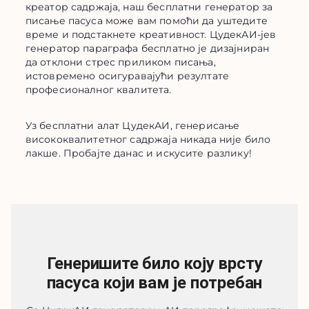
креатор садржаја, наш бесплатни генератор за 
писање пасуса може вам помоћи да уштедите 
време и подстакнете креативност. ЦудекАИ-јев 
генератор параграфа бесплатно је дизајниран 
да отклони стрес приликом писања, 
истовремено осигуравајући резултате 
професионалног квалитета.
Уз бесплатни алат ЦудекАИ, генерисање 
висококвалитетног садржаја никада није било 
лакше. Пробајте данас и искусите разлику!
Генеришите било коју врсту
пасуса који вам је потребан