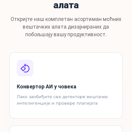
алата
Откријте наш комплетан асортиман моћних
вештачких алата дизајнираних да
побољшају вашу продуктивност.
Конвертор АИ у човека
Лако заобиђите све детекторе вештачке
интелигенције и провере плагијата