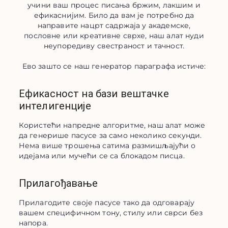
учини ваш процес писања бржим, лакшим и
ефикаснијим. Било да вам је потребно да
направите нацрт садржаја у академске,
пословне или креативне сврхе, наш алат нуди
неупоредиву свестраност и тачност.
Ево зашто се наш генератор параграфа истиче:
Ефикасност на бази вештачке
интелигенције
Користећи напредне алгоритме, наш алат може 
да генерише пасусе за само неколико секунди. 
Нема више трошења сатима размишљајући о 
идејама или мучећи се са блокадом писца.
Прилагођавање
Прилагодите своје пасусе тако да одговарају 
вашем специфичном тону, стилу или сврси без 
напора.