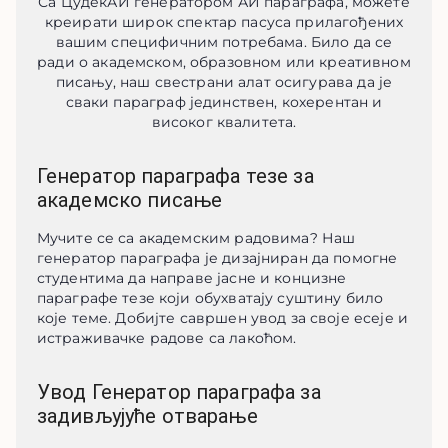
Са ЦудекАИ генератором АИ параграфа, можете
креирати широк спектар пасуса прилагођених
вашим специфичним потребама. Било да се
ради о академском, образовном или креативном
писању, наш свестрани алат осигурава да је
сваки параграф јединствен, кохерентан и
високог квалитета.
Генератор параграфа тезе за
академско писање
Мучите се са академским радовима? Наш 
генератор параграфа је дизајниран да помогне 
студентима да направе јасне и концизне 
параграфе тезе који обухватају суштину било 
које теме. Добијте савршен увод за своје есеје и 
истраживачке радове са лакоћом.
Увод Генератор параграфа за
задивљујуће отварање