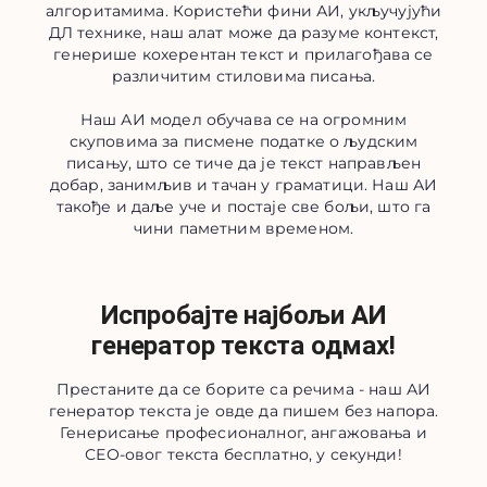
алгоритамима. Користећи фини АИ, укључујући
ДЛ технике, наш алат може да разуме контекст,
генерише кохерентан текст и прилагођава се
различитим стиловима писања.
Наш АИ модел обучава се на огромним
скуповима за писмене податке о људским
писању, што се тиче да је текст направљен
добар, занимљив и тачан у граматици. Наш АИ
такође и даље уче и постаје све бољи, што га
чини паметним временом.
Испробајте најбољи АИ
генератор текста одмах!
Престаните да се борите са речима - наш АИ
генератор текста је овде да пишем без напора.
Генерисање професионалног, ангажовања и
СЕО-овог текста бесплатно, у секунди!