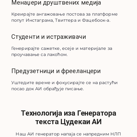
Менаџери друштвених медија
Креирајте ангажовање постова за платформе 
попут Инстаграма, Твиттера и Фацебоок-а.
Студенти и истраживачи
Генерирајте сажетке, есеје и материјале за 
проучавање са лакоћом.
Предузетници и фрееланцери
Уштедите време и фокусирајте се на растући 
посао док АИ обрађује писање.
Технологија иза Генератора
текста Цудекаи АИ
Наш АИ генератор напаја се напредним НЛП