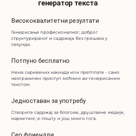
генератор текста
Висококвалитетни резултати
Генерисање професионалног, доброг 
структурираног и садржаја без грешака у 
секунди.
Потпуно бесплатно
Нема скривених накнада или претплате - само 
неограничен приступ моћним аи-генерисаним 
текстом.
Једноставан за употребу
Створите садржај за блогове, друштвене медије, 
маркетинг, е-пошту и још много тога.
Сео фриендли