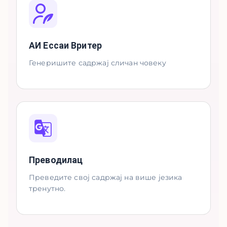
АИ Ессаи Вритер
Генеришите садржај сличан човеку
Преводилац
Преведите свој садржај на више језика
тренутно.