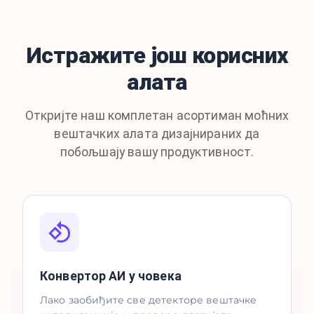
Истражите још корисних
алата
Откријте наш комплетан асортиман моћних
вештачких алата дизајнираних да
побољшају вашу продуктивност.
Конвертор АИ у човека
Лако заобиђите све детекторе вештачке