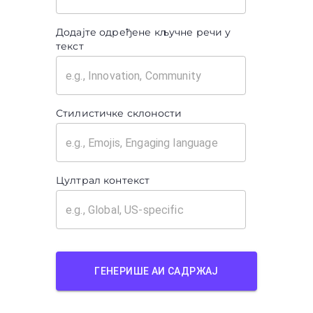
Додајте одређене кључне речи у
текст
Стилистичке склоности
Цултрал контекст
ГЕНЕРИШЕ АИ САДРЖАЈ