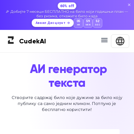
60% off
🎉 Добијте 7 месеци БЕСПЛАТНО на било који годишњи план —
без ризика, откажите било када
05
59
52
Аваил Дисцоунт
HR
MIN
SEC
Cudek
AI
АИ генератор
текста
Створите садржај било које дужине за било коју
публику са само једним кликом. Потпуно је
бесплатно користити!