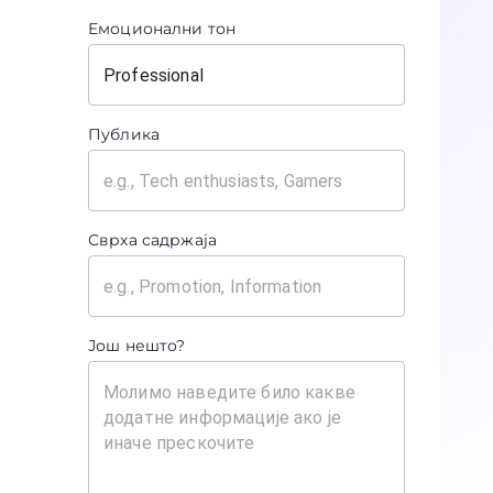
Емоционални тон
Публика
Сврха садржаја
Још нешто?