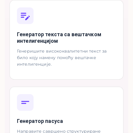
Генератор текста са вештачком
интелигенцијом
Генеришите висококвалитетни текст за
било коју намену помоћу вештачке
интелигенције.
Генератор пасуса
Направите савршено структуриране