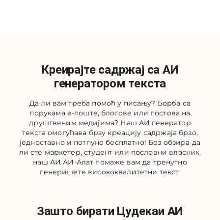
Креирајте садржај са АИ
генератором текста
Да ли вам треба помоћ у писању? Борба са
порукама е-поште, блогове или постова на
друштвеним медијима? Наш АИ генератор
текста омогућава брзу креацију садржаја брзо,
једноставно и потпуно бесплатно! Без обзира да
ли сте маркетер, студент или пословни власник,
наш АИ АИ-Алат помаже вам да тренутно
генеришете висококвалитетни текст.
Зашто бирати Цудекаи АИ