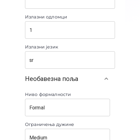
Излазни одломци
Излазни језик
Необавезна поља
Ниво формалности
Ограничења дужине