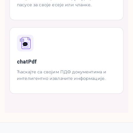
пасусе за своје есеје или чланке.
chatPdf
Ћаскајте са својим ПДФ документима и
интелигентно извлачите информације.