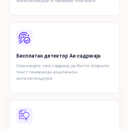
интелигенције и провере плагијата
Бесплатан детектор Аи садржаја
Скенирајте свој садржај да бисте открили
текст генерисан вештачком
интелигенцијом