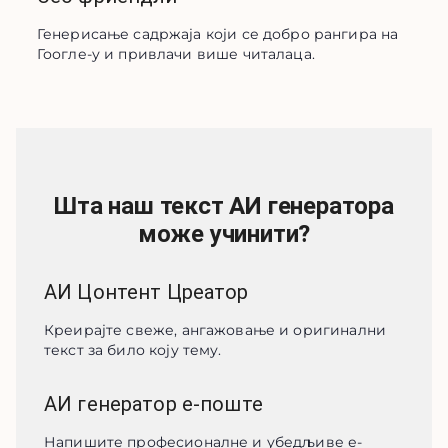
Генерисање садржаја који се добро рангира на 
Гоогле-у и привлачи више читалаца.
Шта наш текст АИ генератора
може учинити?
АИ Цонтент Цреатор
Креирајте свеже, ангажовање и оригинални 
текст за било коју тему.
АИ генератор е-поште
Напишите професионалне и убедљиве е-