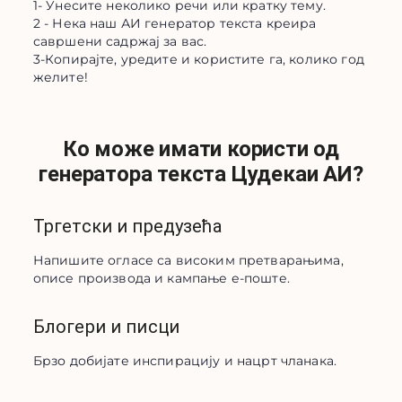
1- Унесите неколико речи или кратку тему.
2 - Нека наш АИ генератор текста креира
савршени садржај за вас.
3-Копирајте, уредите и користите га, колико год
желите!
Ко може имати користи од
генератора текста Цудекаи АИ?
Тргетски и предузећа
Напишите огласе са високим претварањима, 
описе производа и кампање е-поште.
Блогери и писци
Брзо добијате инспирацију и нацрт чланака.