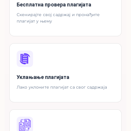
Бесплатна провера плагијата
Скенирајте свој садржај и пронађите
плагијат у њему
Уклањање плагијата
Лако уклоните плагијат са свог садржаја