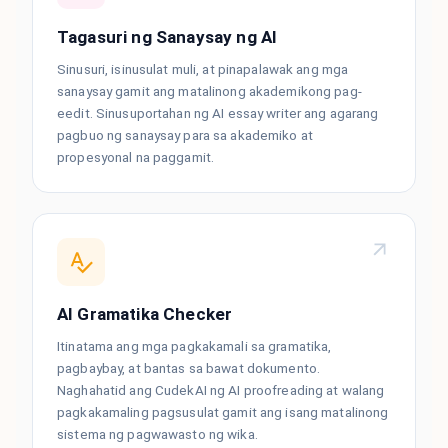
Tagasuri ng Sanaysay ng AI
Sinusuri, isinusulat muli, at pinapalawak ang mga
sanaysay gamit ang matalinong akademikong pag-
eedit. Sinusuportahan ng AI essay writer ang agarang
pagbuo ng sanaysay para sa akademiko at
propesyonal na paggamit.
AI Gramatika Checker
Itinatama ang mga pagkakamali sa gramatika,
pagbaybay, at bantas sa bawat dokumento.
Naghahatid ang CudekAI ng AI proofreading at walang
pagkakamaling pagsusulat gamit ang isang matalinong
sistema ng pagwawasto ng wika.