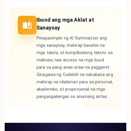
Ibuod ang mga Aklat at
Sanaysay
Pinapasimple ng AI Summarizer ang
mga sanaysay, mahirap basahin na
mga talata, at kumplikadong teksto sa
malinaw, naa-access na mga buod
para sa pang-araw-araw na paggamit.
Ginagawa ng CudekAI na nababasa ang
mahirap na nilalaman para sa personal,
akademiko, at propesyonal na mga
pangangailangan sa anumang antas.