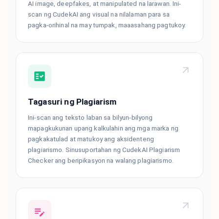
AI image, deepfakes, at manipulated na larawan. Ini-
scan ng CudekAI ang visual na nilalaman para sa
pagka-orihinal na may tumpak, maaasahang pagtukoy.
Tagasuri ng Plagiarism
Ini-scan ang teksto laban sa bilyun-bilyong
mapagkukunan upang kalkulahin ang mga marka ng
pagkakatulad at matukoy ang aksidenteng
plagiarismo. Sinusuportahan ng CudekAI Plagiarism
Checker ang beripikasyon na walang plagiarismo.