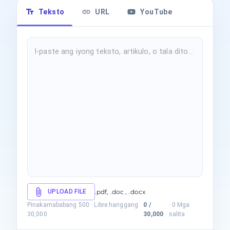
Teksto
URL
YouTube
UPLOAD FILE
.pdf, .doc , .docx
Pinakamababang 500
·
Libre hanggang
0
/
·
0
Mga
30,000
30,000
salita