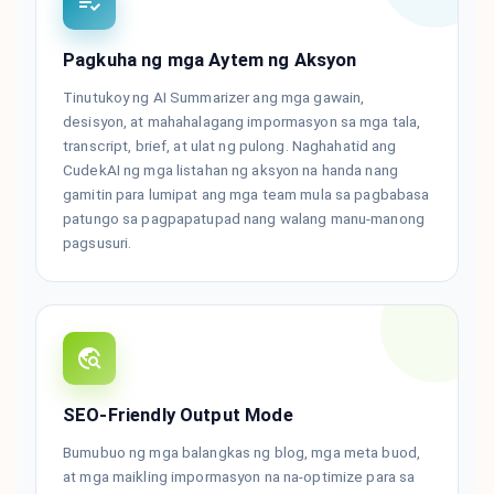
Pagkuha ng mga Aytem ng Aksyon
Tinutukoy ng AI Summarizer ang mga gawain,
desisyon, at mahahalagang impormasyon sa mga tala,
transcript, brief, at ulat ng pulong. Naghahatid ang
CudekAI ng mga listahan ng aksyon na handa nang
gamitin para lumipat ang mga team mula sa pagbabasa
patungo sa pagpapatupad nang walang manu-manong
pagsusuri.
SEO-Friendly Output Mode
Bumubuo ng mga balangkas ng blog, mga meta buod,
at mga maikling impormasyon na na-optimize para sa