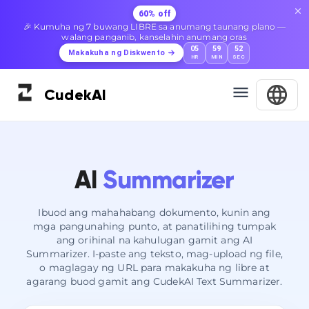
60% off
🎉 Kumuha ng 7 buwang LIBRE sa anumang taunang plano —
walang panganib, kanselahin anumang oras
05
59
51
Makakuha ng Diskwento
HR
MIN
SEC
Cudek
AI
AI
Summarizer
Ibuod ang mahahabang dokumento, kunin ang
mga pangunahing punto, at panatilihing tumpak
ang orihinal na kahulugan gamit ang AI
Summarizer. I-paste ang teksto, mag-upload ng file,
o maglagay ng URL para makakuha ng libre at
agarang buod gamit ang CudekAI Text Summarizer.