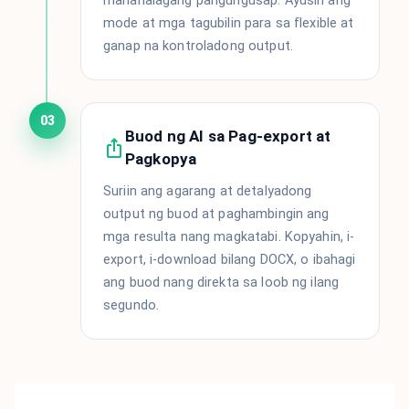
mahahalagang pangungusap. Ayusin ang
mode at mga tagubilin para sa flexible at
ganap na kontroladong output.
03
Buod ng AI sa Pag-export at
Pagkopya
Suriin ang agarang at detalyadong
output ng buod at paghambingin ang
mga resulta nang magkatabi. Kopyahin, i-
export, i-download bilang DOCX, o ibahagi
ang buod nang direkta sa loob ng ilang
segundo.