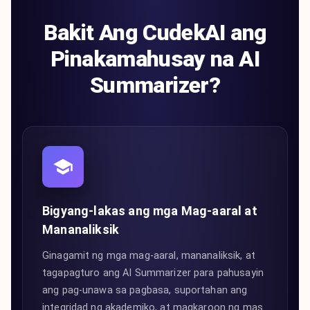
Bakit Ang CudekAI ang
Pinakamahusay na AI
Summarizer?
Bigyang-lakas ang mga Mag-aaral at
Mananaliksik
Ginagamit ng mga mag-aaral, mananaliksik, at
tagapagturo ang AI Summarizer para pahusayin
ang pag-unawa sa pagbasa, suportahan ang
integridad ng akademiko, at magkaroon ng mas