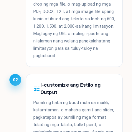
drop ng mga file, o mag-upload ng mga
PDF, DOCX, TXT, at mga image file upang
kunin at ibuod ang teksto sa loob ng 600,
1,200, 1,500, at 2,000-salitang limitasyon.
Maglagay ng URL o muling i-paste ang
nilalaman nang walang pangkalahatang
limitasyon para sa tuluy-tuloy na
pagbubuod.
02
I-customize ang Estilo ng
Output
Pumili ng haba ng buod mula sa maikli,
katamtaman, o mahaba gamit ang slider,
pagkatapos ay pumili ng mga format
tulad ng mga talata, bullet point, o