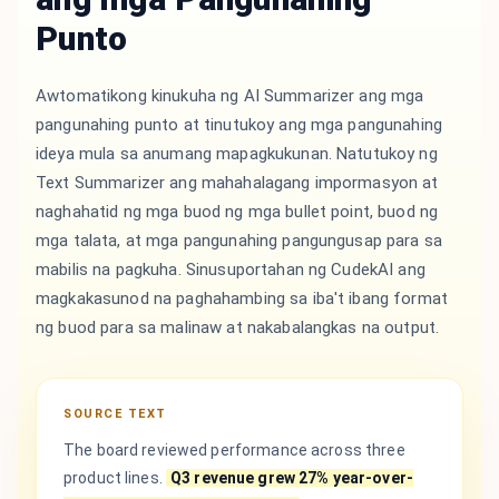
Punto
Awtomatikong kinukuha ng AI Summarizer ang mga
pangunahing punto at tinutukoy ang mga pangunahing
ideya mula sa anumang mapagkukunan. Natutukoy ng
Text Summarizer ang mahahalagang impormasyon at
naghahatid ng mga buod ng mga bullet point, buod ng
mga talata, at mga pangunahing pangungusap para sa
mabilis na pagkuha. Sinusuportahan ng CudekAI ang
magkakasunod na paghahambing sa iba't ibang format
ng buod para sa malinaw at nakabalangkas na output.
SOURCE TEXT
The board reviewed performance across three
product lines.
Q3 revenue grew 27% year-over-