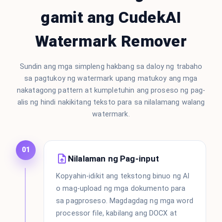
gamit ang CudekAI
Watermark Remover
Sundin ang mga simpleng hakbang sa daloy ng trabaho
sa pagtukoy ng watermark upang matukoy ang mga
nakatagong pattern at kumpletuhin ang proseso ng pag-
alis ng hindi nakikitang teksto para sa nilalamang walang
watermark.
01
Nilalaman ng Pag-input
Kopyahin-idikit ang tekstong binuo ng AI
o mag-upload ng mga dokumento para
sa pagproseso. Magdagdag ng mga word
processor file, kabilang ang DOCX at