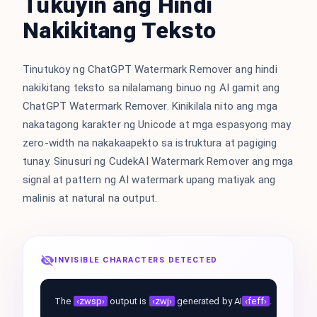
Tukuyin ang Hindi
Nakikitang Teksto
Tinutukoy ng ChatGPT Watermark Remover ang hindi
nakikitang teksto sa nilalamang binuo ng AI gamit ang
ChatGPT Watermark Remover. Kinikilala nito ang mga
nakatagong karakter ng Unicode at mga espasyong may
zero-width na nakakaapekto sa istruktura at pagiging
tunay. Sinusuri ng CudekAI Watermark Remover ang mga
signal at pattern ng AI watermark upang matiyak ang
malinis at natural na output.
INVISIBLE CHARACTERS DETECTED
The
‹zwsp›
output is
‹zwj›
generated by AI
‹feff›
.