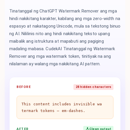
Tinatanggal ng ChatGPT Watermark Remover ang mga
hindi nakikitang karakter, kabilang ang mga zero-width na
espasyo at nakatagong Unicode, mula sa tekstong binuo
ng AI. Nililinis nito ang hindi nakikitang teksto upang
maibalik ang istruktura at mapabuti ang pagiging
madaling mabasa. CudekAI Tinatanggal ng Watermark
Remover ang mga watermark token, tinitiyak na ang
nilalaman ay walang mga nakikitang AI pattern.
BEFORE
28 hidden characters
Th​is co​ntent in​cludes in​visible wa​
termark to​kens — em-dashes.
AFTER
Clean output