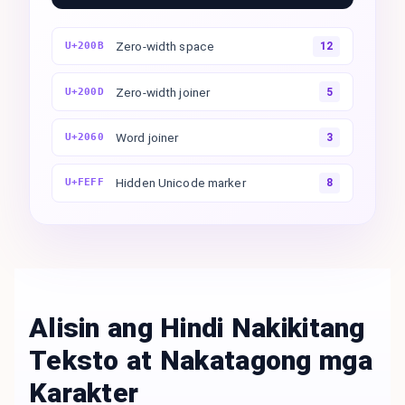
Zero-width space
U+200B
12
Zero-width joiner
U+200D
5
Word joiner
U+2060
3
Hidden Unicode marker
U+FEFF
8
Alisin ang Hindi Nakikitang
Teksto at Nakatagong mga
Karakter