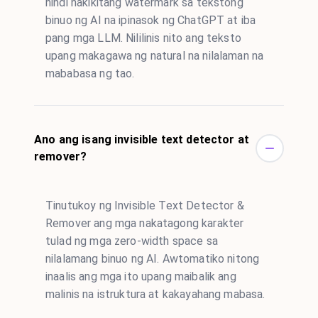
hindi nakikitang watermark sa tekstong
binuo ng AI na ipinasok ng ChatGPT at iba
pang mga LLM. Nililinis nito ang teksto
upang makagawa ng natural na nilalaman na
mababasa ng tao.
Ano ang isang invisible text detector at
remover?
Tinutukoy ng Invisible Text Detector &
Remover ang mga nakatagong karakter
tulad ng mga zero-width space sa
nilalamang binuo ng AI. Awtomatiko nitong
inaalis ang mga ito upang maibalik ang
malinis na istruktura at kakayahang mabasa.