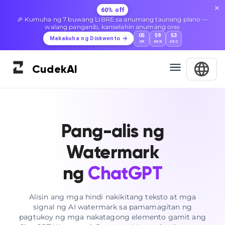
60% off
🎉 Kumuha ng 7 buwang LIBRE sa anumang taunang plano —
walang panganib, kanselahin anumang oras
05
59
52
Makakuha ng Diskwento
HR
MIN
SEC
Cudek
AI
Pang-alis ng
Watermark
ng
ChatGPT
Alisin ang mga hindi nakikitang teksto at mga
signal ng AI watermark sa pamamagitan ng
pagtukoy ng mga nakatagong elemento gamit ang