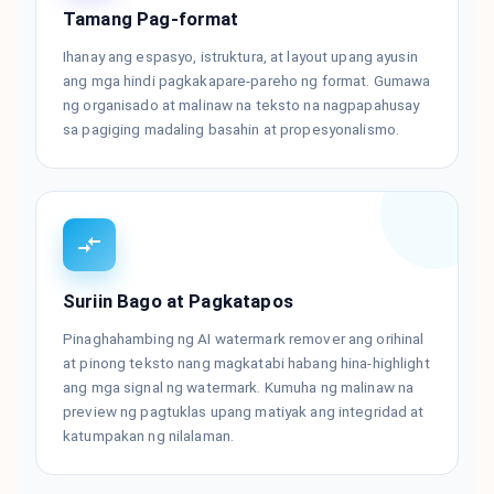
Tamang Pag-format
Ihanay ang espasyo, istruktura, at layout upang ayusin
ang mga hindi pagkakapare-pareho ng format. Gumawa
ng organisado at malinaw na teksto na nagpapahusay
sa pagiging madaling basahin at propesyonalismo.
Suriin Bago at Pagkatapos
Pinaghahambing ng AI watermark remover ang orihinal
at pinong teksto nang magkatabi habang hina-highlight
ang mga signal ng watermark. Kumuha ng malinaw na
preview ng pagtuklas upang matiyak ang integridad at
katumpakan ng nilalaman.