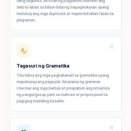
ilang segundo. Ini-scan ng plagiarism checker ang
teksto laban sa bilyun-bilyong mapagkukunan upang
matukoy ang mga duplicate at maprotektahan laban sa
plagiarism.
Tagasuri ng Gramatika
Tinutukoy ang mga pagkakamali sa gramatika upang
mapahusay ang pagsulat. Itinatama ng grammar
checker ang mga bantas at pinapabuti ang istruktura
ng pangungusap para sa malinaw at propesyonal na
pagiging madaling basahin.