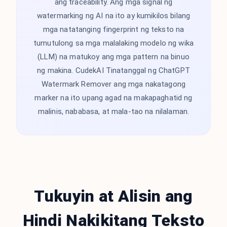
ang traceability. Ang mga signal ng
watermarking ng AI na ito ay kumikilos bilang
mga natatanging fingerprint ng teksto na
tumutulong sa mga malalaking modelo ng wika
(LLM) na matukoy ang mga pattern na binuo
ng makina. CudekAI Tinatanggal ng ChatGPT
Watermark Remover ang mga nakatagong
marker na ito upang agad na makapaghatid ng
malinis, nababasa, at mala-tao na nilalaman.
Tukuyin at Alisin ang
Hindi Nakikitang Teksto