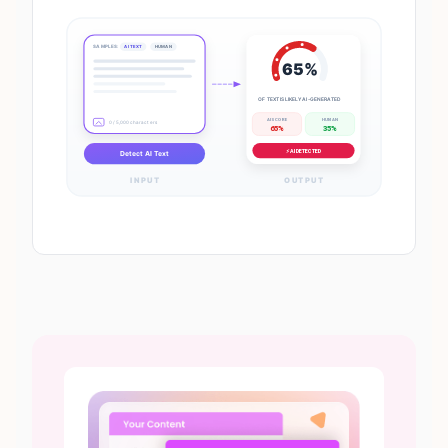
SAMPLES:
AI TEXT
HUMAN
65%
OF TEXT IS LIKELY AI-GENERATED
AI SCORE
HUMAN
0 / 5,000 characters
65%
35%
⚡ AI DETECTED
Detect AI Text
INPUT
OUTPUT