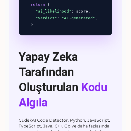
return
{
"ai_likelihood"
: score,
"verdict"
:
"AI-generated"
,
}
Yapay Zeka
Tarafından
Oluşturulan
Kodu
Algıla
CudekAI Code Detector, Python, JavaScript,
TypeScript, Java, C++, Go ve daha fazlasında