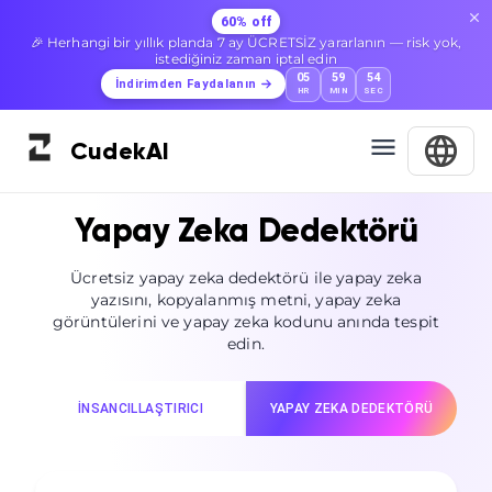
60% off
🎉 Herhangi bir yıllık planda 7 ay ÜCRETSİZ yararlanın — risk yok,
istediğiniz zaman iptal edin
05
59
52
İndirimden Faydalanın
HR
MIN
SEC
Cudek
AI
Yapay Zeka Dedektörü
Ücretsiz yapay zeka dedektörü ile yapay zeka
yazısını, kopyalanmış metni, yapay zeka
görüntülerini ve yapay zeka kodunu anında tespit
edin.
İNSANCILLAŞTIRICI
YAPAY ZEKA DEDEKTÖRÜ