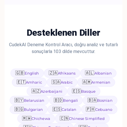
Desteklenen Diller
CudekAI Deneme Kontrol Aracı, doğru analiz ve tutarlı
sonuçlarla 103 dilde mevcuttur.
🇬🇧
🇿🇦
🇦🇱
English
Afrikaans
Albanian
🇪🇹
🇸🇦
🇦🇲
Amharic
Arabic
Armenian
🇦🇿
🇪🇸
Azerbaijani
Basque
🇧🇾
🇧🇩
🇧🇦
Belarusian
Bengali
Bosnian
🇧🇬
🇪🇸
🇵🇭
Bulgarian
Catalan
Cebuano
🇲🇼
🇨🇳
Chichewa
Chinese Simplified