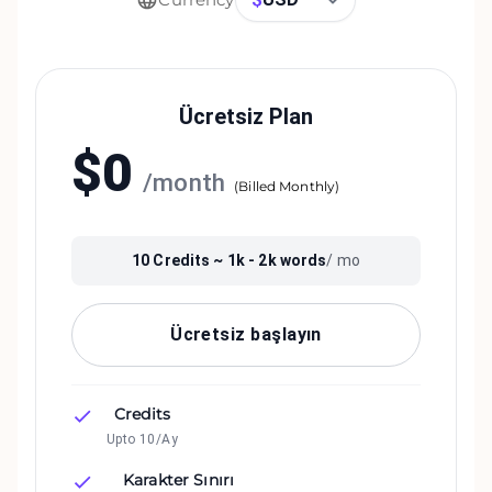
Ücretsiz Plan
$
0
/
month
(
Billed Monthly
)
10
Credits ~
1k - 2k
words
/ mo
Ücretsiz başlayın
Credits
Upto 10/Ay
Karakter Sınırı