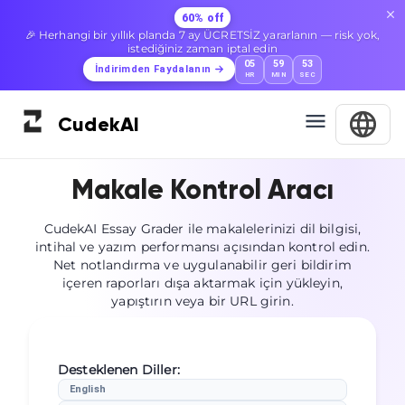
60% off
🎉 Herhangi bir yıllık planda 7 ay ÜCRETSİZ yararlanın — risk yok,
istediğiniz zaman iptal edin
05
59
52
İndirimden Faydalanın
HR
MIN
SEC
Cudek
AI
Makale Kontrol Aracı
CudekAI Essay Grader ile makalelerinizi dil bilgisi,
intihal ve yazım performansı açısından kontrol edin.
Net notlandırma ve uygulanabilir geri bildirim
içeren raporları dışa aktarmak için yükleyin,
yapıştırın veya bir URL girin.
Desteklenen Diller
:
English