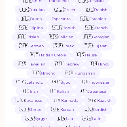
🇹🇼
🇫🇷
Chinese Traditional
Corsican
🇭🇷
🇨🇿
🇩🇰
Croatian
Czech
Danish
🇳🇱
🇪🇪
Dutch
Esperanto
Estonian
🇵🇭
🇫🇮
🇫🇷
Filipino
Finnish
French
🇳🇱
🇪🇸
🇬🇪
Frisian
Galician
Georgian
🇩🇪
🇬🇷
🇮🇳
German
Greek
Gujarati
🇭🇹
🇳🇬
Haitian Creole
Hausa
🇺🇸
🇮🇱
🇮🇳
Hawaiian
Hebrew
Hindi
🇱🇦
🇭🇺
Hmong
Hungarian
🇮🇸
🇳🇬
🇮🇩
Icelandic
Igbo
Indonesian
🇮🇪
🇮🇹
🇯🇵
Irish
Italian
Japanese
🇮🇩
🇮🇳
🇰🇿
Javanese
Kannada
Kazakh
🇰🇭
🇰🇷
🇮🇶
Khmer
Korean
Kurdish
🇰🇬
🇱🇦
🇻🇦
Kyrgyz
Lao
Latin