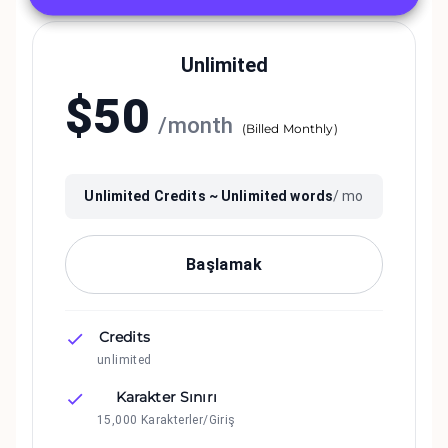
Unlimited
$
50
/
month
(
Billed Monthly
)
Unlimited
Credits ~
Unlimited
words
/ mo
Başlamak
Credits
unlimited
Karakter Sınırı
15,000 Karakterler/Giriş