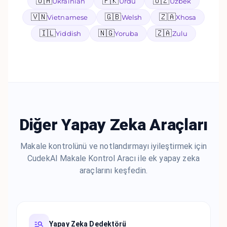
🇺🇦
🇵🇰
🇺🇿
Ukrainian
Urdu
Uzbek
🇻🇳
🇬🇧
🇿🇦
Vietnamese
Welsh
Xhosa
🇮🇱
🇳🇬
🇿🇦
Yiddish
Yoruba
Zulu
Diğer Yapay Zeka Araçları
Makale kontrolünü ve notlandırmayı iyileştirmek için
CudekAI Makale Kontrol Aracı ile ek yapay zeka
araçlarını keşfedin.
Yapay Zeka Dedektörü