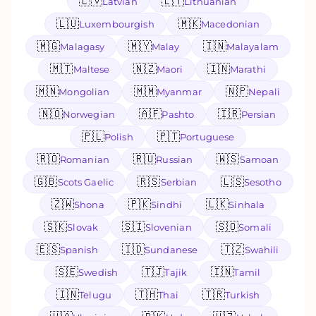
🇱🇻
🇱🇹
Latvian
Lithuanian
🇱🇺
🇲🇰
Luxembourgish
Macedonian
🇲🇬
🇲🇾
🇮🇳
Malagasy
Malay
Malayalam
🇲🇹
🇳🇿
🇮🇳
Maltese
Maori
Marathi
🇲🇳
🇲🇲
🇳🇵
Mongolian
Myanmar
Nepali
🇳🇴
🇦🇫
🇮🇷
Norwegian
Pashto
Persian
🇵🇱
🇵🇹
Polish
Portuguese
🇷🇴
🇷🇺
🇼🇸
Romanian
Russian
Samoan
🇬🇧
🇷🇸
🇱🇸
Scots Gaelic
Serbian
Sesotho
🇿🇼
🇵🇰
🇱🇰
Shona
Sindhi
Sinhala
🇸🇰
🇸🇮
🇸🇴
Slovak
Slovenian
Somali
🇪🇸
🇮🇩
🇹🇿
Spanish
Sundanese
Swahili
🇸🇪
🇹🇯
🇮🇳
Swedish
Tajik
Tamil
🇮🇳
🇹🇭
🇹🇷
Telugu
Thai
Turkish