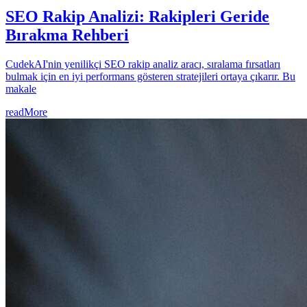
SEO Rakip Analizi: Rakipleri Geride
Bırakma Rehberi
CudekAI'nin yenilikçi SEO rakip analiz aracı, sıralama fırsatları
bulmak için en iyi performans gösteren stratejileri ortaya çıkarır. Bu
makale
readMore