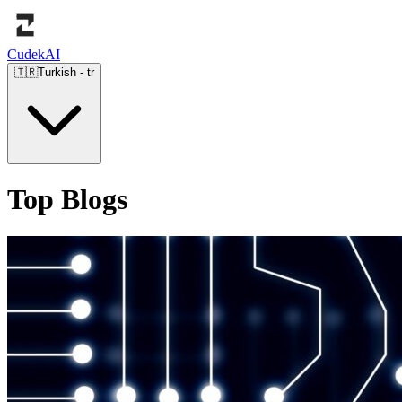
Cudek
AI
🇹🇷
Turkish
-
tr
Top Blogs