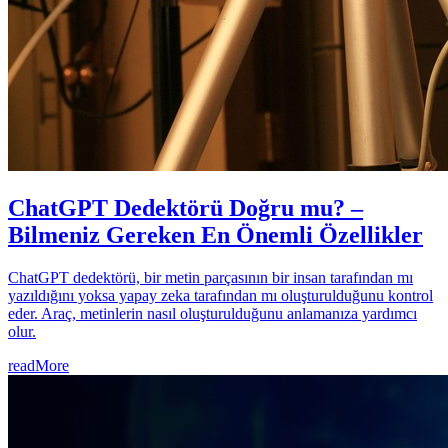
ChatGPT Dedektörü Doğru mu? –
Bilmeniz Gereken En Önemli Özellikler
ChatGPT dedektörü, bir metin parçasının bir insan tarafından mı
yazıldığını yoksa yapay zeka tarafından mı oluşturulduğunu kontrol
eder. Araç, metinlerin nasıl oluşturulduğunu anlamanıza yardımcı
olur.
readMore