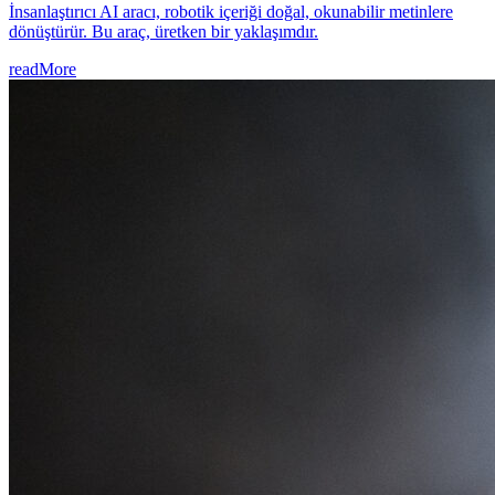
İnsanlaştırıcı AI aracı, robotik içeriği doğal, okunabilir metinlere
dönüştürür. Bu araç, üretken bir yaklaşımdır.
readMore