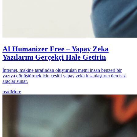
AI Humanizer Free – Yapay Zeka
Yazılarını Gerçekçi Hale Getirin
İnternet, makine tarafından oluşturulan metni insan benzeri bir
yazıya dönüştürmek için çeşitli yapay zeka insanlaştırıcı ücretsiz
araçlar sunar.
readMore