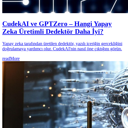
CudekAI ve GPTZero – Hangi Yapay
Zeka Üretimli Dedektör Daha İyi?
Yapay zeka tarafından üretilen dedektör, yazılı içeriğin gerçekliğini
doğrulamaya yardımcı olur. CudekAI'nin nasıl öne çıktığını görün.
readMore