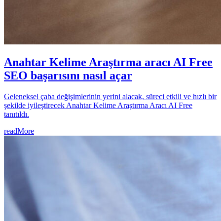
Anahtar Kelime Araştırma aracı AI Free
SEO başarısını nasıl açar
Geleneksel çaba değişimlerinin yerini alacak, süreci etkili ve hızlı bir
şekilde iyileştirecek Anahtar Kelime Araştırma Aracı AI Free
tanıtıldı.
readMore