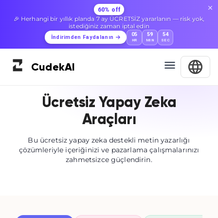
60% off
🎉 Herhangi bir yıllık planda 7 ay ÜCRETSİZ yararlanın — risk yok,
istediğiniz zaman iptal edin
05
59
54
İndirimden Faydalanın
HR
MIN
SEC
Cudek
AI
Ücretsiz Yapay Zeka
Araçları
Bu ücretsiz yapay zeka destekli metin yazarlığı
çözümleriyle içeriğinizi ve pazarlama çalışmalarınızı
zahmetsizce güçlendirin.