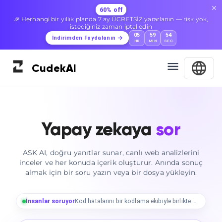
60% off
🎉 Herhangi bir yıllık planda 7 ay ÜCRETSİZ yararlanın — risk yok,
istediğiniz zaman iptal edin
05
59
53
İndirimden Faydalanın
HR
MIN
SEC
Cudek
AI
Yapay zekaya
sor
ASK AI, doğru yanıtlar sunar, canlı web analizlerini
inceler ve her konuda içerik oluşturur. Anında sonuç
almak için bir soru yazın veya bir dosya yükleyin.
İnsanlar soruyor
Kod hatalarını bir kodlama ekibiyle birlikte giderin.