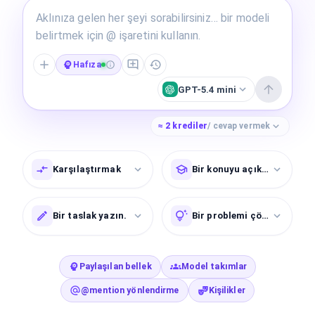
Hafıza
GPT-5.4 mini
≈
2
krediler
/ cevap vermek
Karşılaştırmak
Bir konuyu açıklayın
Bir taslak yazın.
Bir problemi çözün
Paylaşılan bellek
Model takımlar
@mention yönlendirme
Kişilikler