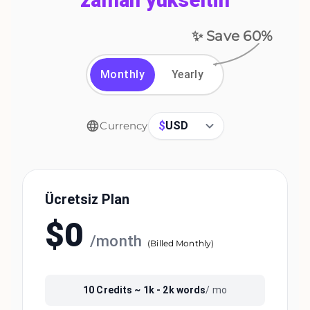
✨ Save
60
%
Monthly
Yearly
$
USD
Currency
Ücretsiz Plan
$
0
/
month
(
Billed Monthly
)
10
Credits ~
1k - 2k
words
/ mo