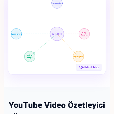
Transcripts
Key
AI Tools
Summaries
Points
Mind
Highlights
Maps
AI Mind Map
YouTube Video Özetleyici