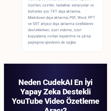
özetleri, özetler, taslaklar, senaryolar ve
bültenler için TXT dışa aktarma,
Markdown dışa aktarma, PDF, Word, PPT
ve SRT altyazı dışa aktarma özelliklerini
desteklerken, özet indirme, özet
kopyalama, notları kaydetme ve çıktıyı
paylaşma işlevlerini de sağlar.
Neden CudekAI En İyi
Yapay Zeka Destekli
YouTube Video Özetleme
Aracı?