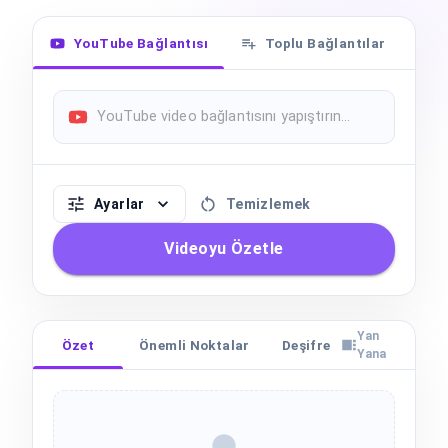
YouTube Bağlantısı
Toplu Bağlantılar
Ayarlar
Temizlemek
Videoyu Özetle
Yan
Özet
Önemli Noktalar
Deşifre metni
Bölüm
Yana