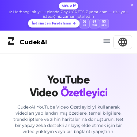
60% off
🎉 Herhangi bir yıllık planda 7 ay ÜCRETSİZ yararlanın — risk yok,
istediğiniz zaman iptal edin
05
59
52
İndirimden Faydalanın
HR
MIN
SEC
Cudek
AI
YouTube
Video
Özetleyici
CudekAI YouTube Video Özetleyici'yi kullanarak
videoları yapılandırılmış özetlere, temel bilgilere,
transkriptlere ve zihin haritalarına dönüştürün. Net
bir yapay zeka destekli anlayış elde etmek için bir
video yükleyin veya bir bağlantı yapıştırın.