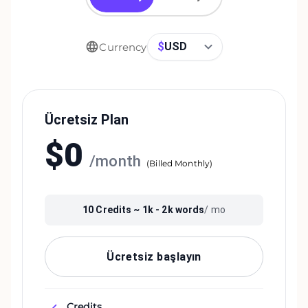
$
USD
Currency
Ücretsiz Plan
$
0
/
month
(
Billed Monthly
)
10
Credits ~
1k - 2k
words
/ mo
Ücretsiz başlayın
Credits