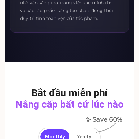
nhà văn sáng tạo trong việc xác minh thơ
và các tác phẩm sáng tạo khác, đồng thời
duy trì tính toàn vẹn của tác phẩm.
Bắt đầu miễn phí
Nâng cấp bất cứ lúc nào
✨ Save
60
%
Monthly
Yearly