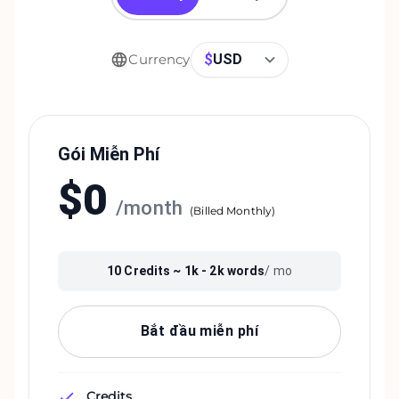
$
USD
Currency
Gói Miễn Phí
$
0
/
month
(
Billed Monthly
)
10
Credits ~
1k - 2k
words
/ mo
Bắt đầu miễn phí
Credits