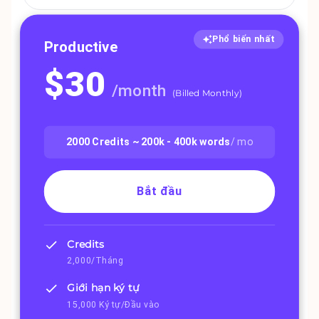
Phổ biến nhất
Productive
$
30
/
month
(
Billed Monthly
)
2000
Credits ~
200k - 400k
words
/ mo
Bắt đầu
Credits
2,000/Tháng
Giới hạn ký tự
15,000 Ký tự/Đầu vào