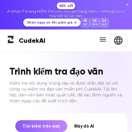
60% off
🎉 Nhận 7 tháng MIỄN PHÍ cho mọi gói hàng năm — không rủi ro,
hủy bất kỳ lúc nào
05
59
53
Nhận ngay ưu đãi giảm giá
HR
MIN
SEC
Cudek
AI
Trình kiểm tra đạo văn
Kiểm tra nội dung trùng lặp và được diễn đạt lại với
công cụ kiểm tra đạo văn miễn phí CudekAI. Tải lên
tệp, dán văn bản hoặc quét URL để xác định nguồn và
nhận ngay các đề xuất trích dẫn.
Tìm kiếm trên web
Máy dò AI