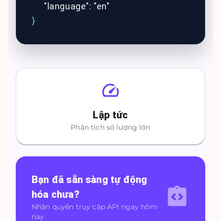
"language": "en"
}
Lập tức
Phân tích số lượng lớn
Bạn đã sẵn sàng tự động
hóa chưa?
Nhận quyền truy cập API ngay hôm
nay.