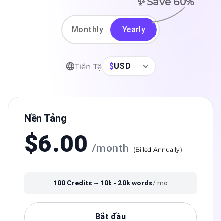
✨ Save
60
%
Monthly
Yearly
$
USD
Tiền Tệ
Nền Tảng
$
6.00
/
month
(
Billed Annually
)
100
Credits ~
10k - 20k
words
/ mo
Bắt đầu