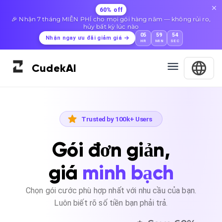
60% off
🎉 Nhận 7 tháng MIỄN PHÍ cho mọi gói hàng năm — không rủi ro,
hủy bất kỳ lúc nào
05
59
53
Nhận ngay ưu đãi giảm giá
HR
MIN
SEC
Cudek
AI
Trusted by 100k+ Users
Gói đơn giản,
giá
minh bạch
Chọn gói cước phù hợp nhất với nhu cầu của bạn.
Luôn biết rõ số tiền bạn phải trả.