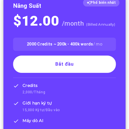
Phổ biến nhất
Năng Suất
$
12.00
/
month
(
Billed Annually
)
2000
Credits ~
200k - 400k
words
/ mo
Bắt đầu
Credits
2,000/Tháng
Giới hạn ký tự
15,000 Ký tự/Đầu vào
Máy dò AI