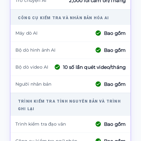
Trò chuyện AI
2,000 lời cảm ơn/Tháng
CÔNG CỤ KIỂM TRA VÀ NHÂN BẢN HÓA AI
Bao gồm
Máy dò AI
Bao gồm
Bộ dò hình ảnh AI
10
số lần quét video/tháng
Bộ dò video AI
Bao gồm
Người nhân bản
TRÌNH KIỂM TRA TÍNH NGUYÊN BẢN VÀ TRÌNH
GHI LẠI
Bao gồm
Trình kiểm tra đạo văn