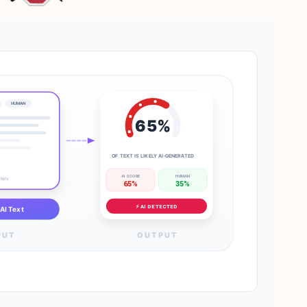
HUMAN
65%
OF TEXT IS LIKELY AI-GENERATED
AI SCORE
HUMAN
cters
65%
35%
⚡ AI DETECTED
AI Text
PUT
OUTPUT