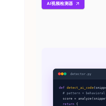
AI视频检测器
detector.py
def
detect_ai_code
(snipp
# pattern + behavioral
score = analyze(snippe
return
{