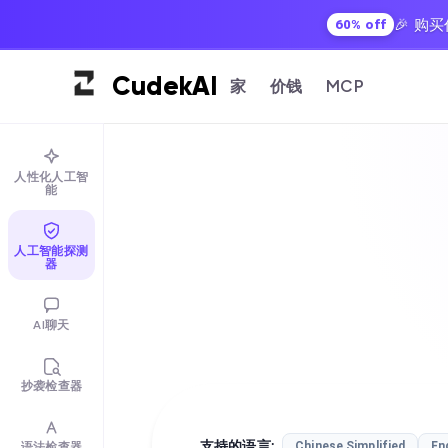
🎉 
60% off
Cudek
AI
家
价钱
MCP
人性化人工智
能
人工智能探测
器
AI聊天
抄袭检查器
支持的语言
:
语法检查器
Chinese Simplified
En