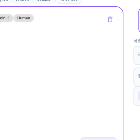
ini 3
Human
可