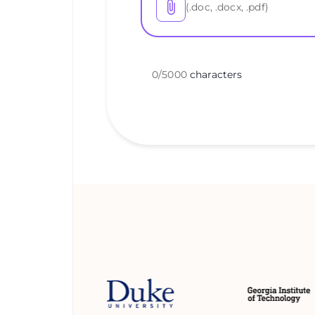
(.doc, .docx, .pdf)
0
/
5000
characters