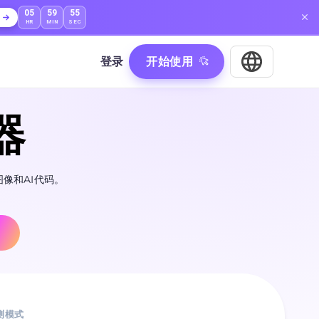
05
59
53
HR
MIN
SEC
登录
开始使用
器
图像和AI代码。
测模式