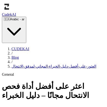
Cudek
AI
🇸🇦
Arabic
-
ar
CUDEKAI
/
Blog
/
العثور-على-أفضل-دليل-الخبراء-المجاني-لمدقق-الانتحال
General
اعثر على أفضل أداة فحص
الانتحال مجانًا – دليل الخبراء