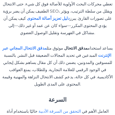
تعطي محركات البحث الأولوية للأصالة فوق كل شيء. حتى الانتحال
الطفيف يمكن أن يضر برؤية SEO، ويقلل من سلطة الترتيب، ويؤثر
على تصورات القارئ. يبرز
دليل تعزيز أصالة المحتوى
كيف يمكن أن
يؤدي المحتوى المكرر—سواء كان عن عمد أو غير ذلك—إلى
مشاكل في الفهرسة وتقليل الوصول العضوي.
يساعد استخدام
مدقق الانتحال
موثوق مثل
مدقق الانتحال المجاني عبر
الإنترنت
المبدعين في تحديد المجالات الضعيفة قبل النشر. بالنسبة
للمسوقين والمدونين، يضمن ذلك أن كل مقال يساهم بشكل إيجابي
في الوجود الرقمي للعلامة التجارية. وللطلاب، يمنع العواقب
الأكاديمية. في كل حالة، يدعم كشف الانتحال النزاهة والمهنية وقيمة
المحتوى على المدى الطويل.
السرعة
العامل الأهم في
التحقق من السرقة الأدبية
خاليًا باستخدام أداة