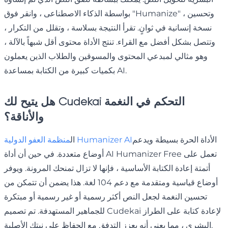
بواسطة الذكاء الاصطناعى ، وانقر فوق "Humanize" ، وتحسين
نسخة إنسانية في ثوانٍ. تقرأ النتيجة بسلاسة ، وتقلل من التكرار ،
وتتصل بشكل أفضل مع القراء. تنتج الأداة محتوى أقل شبهاً بالآلة ،
وهو مثالي لمبدعي المحتوى والمسوقين والطلاب الذين يعملون
بكميات كبيرة من الكتابة بمساعدة AI.
هل يتيح لك Cudekai التحكم في النغمة
والأناقة؟
الأداة الحرة بسيطة ويدعم
منظمة العفو الدولية Humanizer AI
ال
أوضاع متعددة. في حين أن أداة AI Humanizer Free تعمل على
أتمتة إعادة الكتابة الأساسية ، فإنها لا تزال تمنحك المرونة. ويوفر
أوضاع قياسية ومتقدمة مع دعم 104 لغة. هذا يضمن أن تتمكن من
تحسين النغمة لجعل النص أكثر رسمية أو غير رسمية أو مبتكرة
للجماهير المستهدفة. تم تصميم Cudekai لإعادة كتابة على الطراز
البشري ، مما يعني أنه يعزز التدفق مع الحفاظ على نيتك الأصلية.