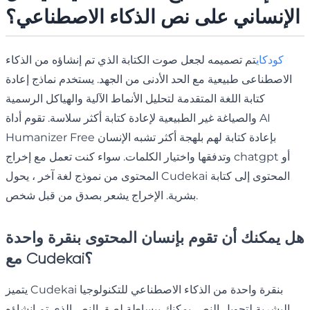
الإنساني على نص الذكاء الاصطناعي؟
كودكاي
تم تصميمه لجعل صوت الكتابة الذي تم إنشاؤه من الذكاء
الاصطناعى طبيعية مع الحد الأدنى من الجهد. يستخدم نماذج إعادة
كتابة اللغة المتقدمة لتحليل الأنماط الآلية والهياكل الرسمية
والصياغة غير الطبيعية لإعادة كتابة أكثر سلاسة. تقوم أداة AI
Humanizer Free بإعادة كتابة لهم بلهجة أكثر تشبه الإنسان
وتدفقها واختيار الكلمات. سواء كنت تعمل مع إخراج chatgpt أو
المحتوى من نموذج لغة آخر ، يحول Cudekai المحتوى إلى كتابة
بشرية. الإخراج يشعر بصدق من قبل شخص.
هل يمكنك أن تقوم بإنسان المحتوى بنقرة واحدة
مع Cudekai؟
يتميز Cudekai بنقرة واحدة من الذكاء الاصطناعي للتكنولوجيا
البشرية لتحويل النص. يمكنك ببساطة لصق النص الذي تم إنشاؤه