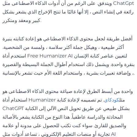
ويتدفق. على الرغم من أن أدوات الذكاء الاصطناعى مثل ChatGpt
رائعة في إنشاء النص ، إلا أنها غالبًا ما تنتج الإخراج الذي يشعر بشكل
كبير ومعقد ومتكرر.
أفضل طريقة لجعل محتوى الذكاء الاصطناعي هو إعادة كتابته بنبرة
أكثر طبيعية ، وهيكل جملة أكثر سلاسة ، ولمسة من الشخصية.
استخدم أداة Free Humanizer AI لتعيين عناصر كتابة الإنسان
بنقرة واحدة. ويشمل ذلك استخدام أطوال الجملة البسيطة والقصيرة
، وإضافة تعبيرات بشرية ، واستخدام اللغة الأم حيث تشعر بالإنسانية.
واحدة من أبسط الطرق لإعادة صياغة محتوى الذكاء الاصطناعى هو
استخدام أداة Humanizer مثل
كودكاي
. تم تصميمه لإعادة كتابة
ChatGPT بشكل طبيعي عن طريق تحويل النص الآلي إلى الكتابة
المحادثة والدراسة عاطفياً. هذا النوع من الكتابة يشعر بالأصالة
والصديق للقارئ. سواء كنت تكتب للحصول على مدونة أو علامة
تجارية أو منصات التعليم الإلكتروني ، تساعد أدوات مثل AI