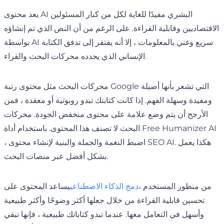
يعد محتوى AI البشري مفيدًا للغاية لكل من كبار المسئولين
الاقتصاديين وقابلية القراءة. على الرغم من أن النص الذي تم إنشاؤه
بواسطة AI سريع وغني بالمعلومات ، إلا أنه يفتقر إلى تدفق الكتابة
الإنساني الذي يحدده محركات البحث والقراء.
محركات البحث مثل محتوى رتبة Google التي تشعر بأنها أصيلة
ومفيدة وسهلة الفهم. إذا كانت كتابتك تبدو روبوتية أو معقدة ، فمن
الأرجح أن يتم وضع علامة على محتوى منخفض الجودة. محركات
البحث لا تصنف هذا المحتوى. باستخدام أداة Free Humanizer AI
، اضبط النغمة والجملة والبنية لإنشاء محتوى SEO AI. هكذا يعمل
بشكل أفضل عبر منصات البحث.
من منظور المستخدم ،
دمج الذكاء الاصطناعي
يساعد المحتوى على
تحسين قابلية القراءة من خلال جعلها أكثر وضوحًا وأكثر طبيعية
وأسهل في التعامل معها. عندما تبدو كتاباتك طبيعية ، فإنها تبقي