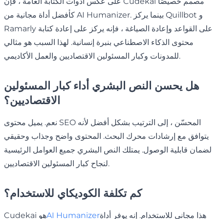
على عكس أدوات الكتابة العامة ، فإن Cudekai مصمم خصيصًا
كأفضل أداة مجانية من AI Humanizer. بينما يركز Quillbot و
Ramarly على القواعد وإعادة الصياغة ، فإنه يركز على إعادة كتابة
محتوى الذكاء الاصطناعي بنبرة إنسانية. لهذا السبب هو مثالي
للمدونات وكبار المسئولين الاقتصاديين والعمل الأكاديمي.
هل يحسن النص البشري أداء كبار المسئولين
الاقتصاديين؟
نعم. يميل محتوى SEO المحسّن ، إلى الترتيب بشكل أفضل لأنه
يتوافق مع إرشادات محرك البحث. المحتوى واضح وجذاب وحقيقي
لضمان قابلية الوصول. يمتلك النص البشري جميع العوامل الرئيسية
لنجاح كبار المسئولين الاقتصاديين.
كم تكلفة الكوديكاي للاستخدام؟
هذا مجاني للاستخدام. إنه يوفر أداة
AI Humanizer
Cudekai هو