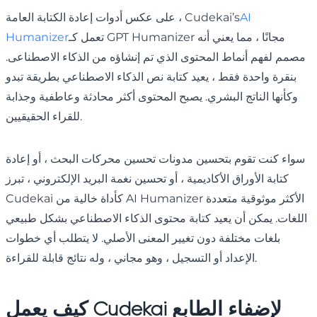
AI
على عكس أدوات إعادة الكتابة العامة ، Cudekai’s
تعمل كـ GPT Humanizer مجانًا ، مما يعني أنه
Humanizer
مصمم لفهم أنماط المحتوى الذي تم إنشاؤه من الذكاء الاصطناعى.
بنقرة واحدة فقط ، يعيد كتابة نص الذكاء الاصطناعي بطريقة تبدو
وكأنها الناتج البشري. يصبح المحتوى أكثر محادثة وعاطفية وجذابة
للقراء الحقيقيين.
سواء كنت تقوم بتحسين مدونات تحسين محركات البحث ، أو إعادة
كتابة الأوراق الأكاديمية ، أو تحسين نغمة البريد الإلكتروني ، تبرز
Cudekai كأداة خالية من AI Humanizer الأكثر موثوقية متعددة
اللغات. يمكن أن يعيد كتابة محتوى الذكاء الاصطناعي بشكل طبيعي
بلغات مختلفة دون تغيير المعنى الأصلي. لا يتطلب أي خطوات
الإعداد أو التسجيل ، وهو مجاني ، وله نتائج قابلة للقراءة.
كيف يعمل Cudekai لإضفاء الطابع