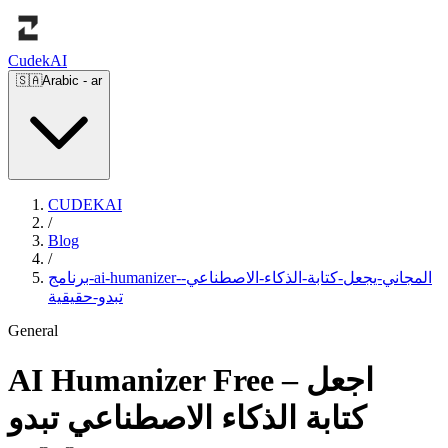
Cudek
AI
🇸🇦
Arabic
-
ar
CUDEKAI
/
Blog
/
برنامج-ai-humanizer-المجاني-يجعل-كتابة-الذكاء-الاصطناعي-
تبدو-حقيقية
General
AI Humanizer Free – اجعل
كتابة الذكاء الاصطناعي تبدو