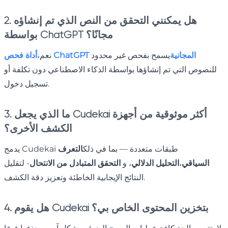
2. هل يمكنني التحقق من النص الذي تم إنشاؤه
بواسطة ChatGPT مجانًا؟
أداة فحص ChatGPT المجانية
يسمح بفحص غير محدود
نعم،
للنصوص التي تم إنشاؤها بواسطة الذكاء الاصطناعي دون تكلفة أو
تسجيل دخول.
3. ما الذي يجعل Cudekai أكثر موثوقية من أجهزة
الكشف الأخرى؟
يدمج Cudekai طبقات متعددة — بما في ذلك
التعرف
السياقي
،
التحليل الدلالي
، و
التحقق المتبادل من الانتحال
- لتقليل
النتائج الإيجابية الخاطئة وتعزيز دقة الكشف.
4. هل يقوم Cudekai بتخزين المحتوى الخاص بي؟