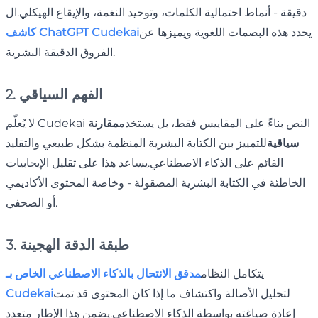
دقيقة - أنماط احتمالية الكلمات، وتوحيد النغمة، والإيقاع الهيكلي.ال
يحدد هذه البصمات اللغوية ويميزها عن
كاشف ChatGPT Cudekai
الفروق الدقيقة البشرية.
2. الفهم السياقي
لا يُعلّم Cudekai النص بناءً على المقاييس فقط، بل يستخدم
مقارنة
سياقية
للتمييز بين الكتابة البشرية المنظمة بشكل طبيعي والتقليد
القائم على الذكاء الاصطناعي.يساعد هذا على تقليل الإيجابيات
الخاطئة في الكتابة البشرية المصقولة - وخاصة المحتوى الأكاديمي
أو الصحفي.
3. طبقة الدقة الهجينة
يتكامل النظام
مدقق الانتحال بالذكاء الاصطناعي الخاص بـ
لتحليل الأصالة واكتشاف ما إذا كان المحتوى قد تمت
Cudekai
إعادة صياغته بواسطة الذكاء الاصطناعي.يضمن هذا الإطار متعدد