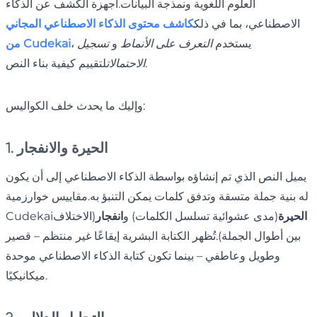
العلوم اللغوية ونمذجة البيانات.أجهزة الكشف عن الذكاء
الاصطناعي، بما في ذلك
كاشف محتوى الذكاء الاصطناعي المجاني
، يستخدم
التعرف على الأنماط
و
تسجيل
من Cudekai
لتقييم كيفية بناء النص.
الاحتمالات
وإليك ما يحدث خلف الكواليس:
1. الحيرة والانفجار
يميل النص الذي تم إنشاؤه بواسطة الذكاء الاصطناعي إلى أن يكون
له بنية جملة متسقة وتدفق كلمات يمكن التنبؤ به.مقاييس خوارزمية
الحيرة
(مدى عشوائية تسلسل الكلمات) و
انفجار
(الاختلاف
Cudekai
بين أطوال الجملة).تُظهر الكتابة البشرية إيقاعًا غير منتظم – قصير
وطويل وعاطفي – بينما تكون كتابة الذكاء الاصطناعي موحدة
ميكانيكيًا.