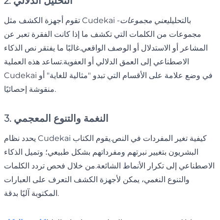
2. التحليل الدلالي
تقوم أجهزة الكشف مثل Cudekai بالتحليل
يعني مجموعات
-
مجموعات من الكلمات التي تكشف ما إذا كانت الفقرة تعبر عن
المشاعر أو الاستدلال أو الوصف الواقعي.غالبًا ما يفتقر نص الذكاء
الاصطناعي إلى العمق الدلالي أو العفوية.تساعد هذه العملية
Cudekai في وضع علامة على الأقسام التي تبدو "مثالية للغاية" أو
منقوشة إحصائيًا.
3. النغمة والتنوع المعجمي
يحدد نظام Cudekai كيفية تغير المفردات في النص.يقوم الكتاب
البشريون بتغيير نبرتهم ومفرداتهم بشكل طبيعي؛ وتميل الذكاء
الاصطناعي إلى تكرار الأنماط الشائعة.من خلال فحص تردد الكلمات
والتنوع النغمي، يمكن لأجهزة الكشف التعرف على العبارات
المكتوبة آليًا بدقة.