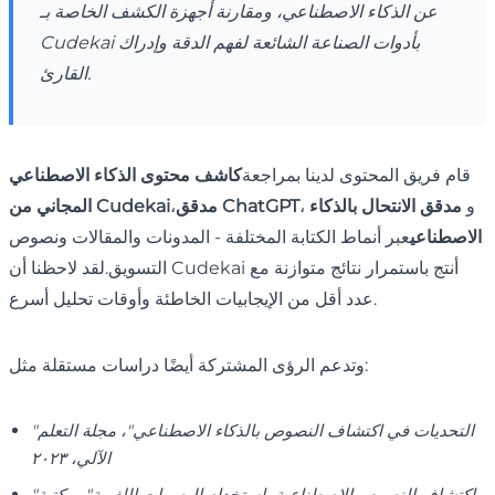
عن الذكاء الاصطناعي، ومقارنة أجهزة الكشف الخاصة بـ
Cudekai بأدوات الصناعة الشائعة لفهم الدقة وإدراك
القارئ.
قام فريق المحتوى لدينا بمراجعة
كاشف محتوى الذكاء الاصطناعي
، و
مدقق الانتحال بالذكاء
مدقق ChatGPT
،
المجاني من Cudekai
الاصطناعي
عبر أنماط الكتابة المختلفة - المدونات والمقالات ونصوص
التسويق.لقد لاحظنا أن Cudekai أنتج باستمرار نتائج متوازنة مع
عدد أقل من الإيجابيات الخاطئة وأوقات تحليل أسرع.
وتدعم الرؤى المشتركة أيضًا دراسات مستقلة مثل:
"التحديات في اكتشاف النصوص بالذكاء الاصطناعي"، مجلة التعلم
الآلي، ٢٠٢٣
"اكتشاف النصوص الاصطناعية باستخدام البصمات اللغوية"، مكتبة