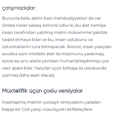
çatışmazlıqlar:
Bununla belə, alətin bəzi məhdudiyyətləri də var.
Onlara nəzər salsaq, birincisi odur ki, bu alət həmişə
insan tərəfindən yazılmış mətni mükəmməl şəkildə
təqlid etməyə bilər və bu, insan üslubunu və
üstünlüklərini tuta bilməyəcək. İkincisi, insan yazıçıları
əvvəlcə süni intellekt aləti ilə məzmunu yaratmaq,
sonra isə onu alətlə yenidən humanistləşdirməyi çox
vaxt apara bilər. Yazıçılar üçün birbaşa öz üslubunda
yazmaq daha asan olacaq.
Müxtəliflik üçün çoxlu versiyalar
İnsanlaşmış mətnin çoxsaylı versiyalarını yaradan
başqa bir Gizli yazıçı xüsusiyyəti istifadəçilərə