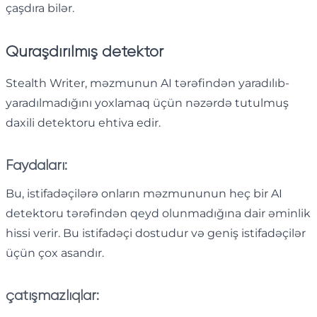
çaşdıra bilər.
Quraşdırılmış detektor
Stealth Writer, məzmunun AI tərəfindən yaradılıb-
yaradılmadığını yoxlamaq üçün nəzərdə tutulmuş
daxili detektoru ehtiva edir.
Faydaları:
Bu, istifadəçilərə onların məzmununun heç bir AI
detektoru tərəfindən qeyd olunmadığına dair əminlik
hissi verir. Bu istifadəçi dostudur və geniş istifadəçilər
üçün çox asandır.
çatışmazlıqlar: