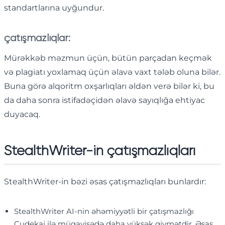
standartlarına uyğundur.
çatışmazlıqlar:
Mürəkkəb məzmun üçün, bütün parçadan keçmək
və plagiatı yoxlamaq üçün əlavə vaxt tələb oluna bilər.
Buna görə alqoritm oxşarlıqları əldən verə bilər ki, bu
da daha sonra istifadəçidən əlavə sayıqlığa ehtiyac
duyacaq.
StealthWriter-in çatışmazlıqları
StealthWriter-in bəzi əsas çatışmazlıqları bunlardır:
StealthWriter AI-nin əhəmiyyətli bir çatışmazlığı
Cudekai ilə müqayisədə daha yüksək qiymətdir. Əsas