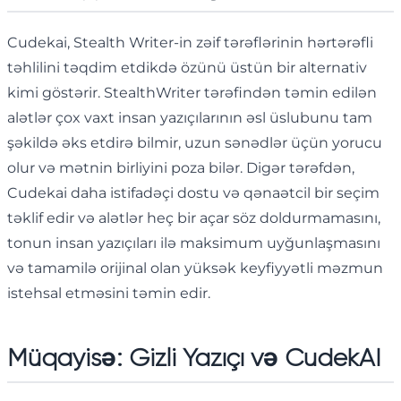
Cudekai, Stealth Writer-in zəif tərəflərinin hərtərəfli
təhlilini təqdim etdikdə özünü üstün bir alternativ
kimi göstərir. StealthWriter tərəfindən təmin edilən
alətlər çox vaxt insan yazıçılarının əsl üslubunu tam
şəkildə əks etdirə bilmir, uzun sənədlər üçün yorucu
olur və mətnin birliyini poza bilər. Digər tərəfdən,
Cudekai daha istifadəçi dostu və qənaətcil bir seçim
təklif edir və alətlər heç bir açar söz doldurmamasını,
tonun insan yazıçıları ilə maksimum uyğunlaşmasını
və tamamilə orijinal olan yüksək keyfiyyətli məzmun
istehsal etməsini təmin edir.
Müqayisə: Gizli Yazıçı və CudekAI