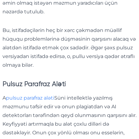
əmin olmaq istəyən məzmun yaradıcıları üçün
nəzərdə tutulub.
Bu, istifadəçilərin heç bir xərc çəkmədən müəllif
hüququ problemlərinə düşməsinin qarşısını alacaq və
alətdən istifadə etmək çox sadədir. Əgər şəxs pulsuz
versiyadan istifadə edirsə, o, pullu versiya qədər ətraflı
olmaya bilər.
Pulsuz Parafraz Aləti
A
pulsuz parafraz aləti
Süni intellektlə yazılmış
məzmunu təfsir edir və onun plagiatdan və AI
detektorları tərəfindən qeyd olunmasının qarşısını alır.
Keyfiyyəti artırmaqla bu alət çoxlu dilləri də
dəstəkləyir. Onun çox yönlü olması onu esselərin,