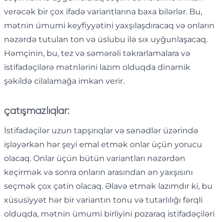
verəcək bir çox ifadə variantlarına baxa bilərlər. Bu,
mətnin ümumi keyfiyyətini yaxşılaşdıracaq və onların
nəzərdə tutulan ton və üslubu ilə sıx uyğunlaşacaq.
Həmçinin, bu, tez və səmərəli təkrarlamalara və
istifadəçilərə mətnlərini lazım olduqda dinamik
şəkildə cilalamağa imkan verir.
çatışmazlıqlar:
İstifadəçilər uzun tapşırıqlar və sənədlər üzərində
işləyərkən hər şeyi emal etmək onlar üçün yorucu
olacaq. Onlar üçün bütün variantları nəzərdən
keçirmək və sonra onların arasından ən yaxşısını
seçmək çox çətin olacaq. Əlavə etmək lazımdır ki, bu
xüsusiyyət hər bir variantın tonu və tutarlılığı fərqli
olduqda, mətnin ümumi birliyini pozaraq istifadəçiləri