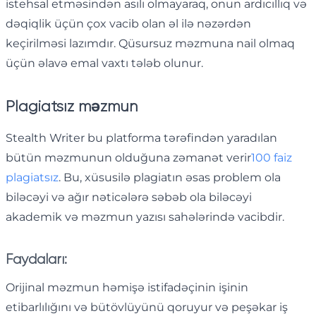
istehsal etməsindən asılı olmayaraq, onun ardıcıllıq və
dəqiqlik üçün çox vacib olan əl ilə nəzərdən
keçirilməsi lazımdır. Qüsursuz məzmuna nail olmaq
üçün əlavə emal vaxtı tələb olunur.
Plagiatsız məzmun
Stealth Writer bu platforma tərəfindən yaradılan
bütün məzmunun olduğuna zəmanət verir
100 faiz
plagiatsız
. Bu, xüsusilə plagiatın əsas problem ola
biləcəyi və ağır nəticələrə səbəb ola biləcəyi
akademik və məzmun yazısı sahələrində vacibdir.
Faydaları:
Orijinal məzmun həmişə istifadəçinin işinin
etibarlılığını və bütövlüyünü qoruyur və peşəkar iş