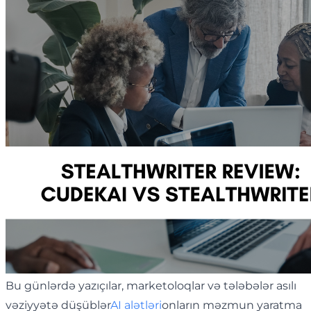
Bu günlərdə yazıçılar, marketoloqlar və tələbələr asılı
vəziyyətə düşüblər
AI alətləri
onların məzmun yaratma