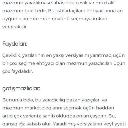
məzmun yaradılması sahəsində çevik və müxtəlif
məzmun təklif edir. Bu, istifadəçilərə ehtiyaclarına ən
uyğun olan məzmun növünü seçməyə imkan
verəcəkdir.
Faydaları:
Çeviklik, yazılarının ən yaxşı versiyasını yaratmaq üçün
bir çox seçimə ehtiyacı olan məzmun yaradıcıları üçün
çox faydalıdır.
çatışmazlıqlar:
Bununla belə, bu yaradıcılıq bəzən yazıçıları və
məzmun marketoloqlarını seçmək üçün həddən
artıq çox varianta sahib olduqda onları çaşdırır. Bu,
qarışıqlığa səbəb olur. Yaradılmış versiyaların keyfiyyəti