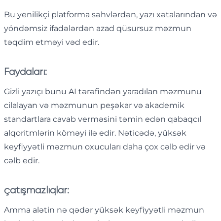
Bu yenilikçi platforma səhvlərdən, yazı xətalarından və
yöndəmsiz ifadələrdən azad qüsursuz məzmun
təqdim etməyi vəd edir.
Faydaları:
Gizli yazıçı bunu AI tərəfindən yaradılan məzmunu
cilalayan və məzmunun peşəkar və akademik
standartlara cavab verməsini təmin edən qabaqcıl
alqoritmlərin köməyi ilə edir. Nəticədə, yüksək
keyfiyyətli məzmun oxucuları daha çox cəlb edir və
cəlb edir.
çatışmazlıqlar:
Amma alətin nə qədər yüksək keyfiyyətli məzmun