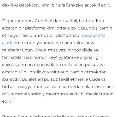
daxili AI detektoru kimi bir sıra funksiyalar təklif edir.
Digər tərəfdən, Cudekai daha sərfəli, hərtərəfli və
əlçatan bir platforma kimi ortaya çıxır. Bu, girişi təmin
etməyə həsr olunmuş bir platformadır
qabaqcıl AI
alətləri
məzmun yaradıcıları, marketoloqlar və
tələbələr üçün. Onun missiyası bir çox dildə və
formatda məzmunun keyfiyyətini və orijinallığını
yaxşılaşdırmaq üçün istifadə edilə bilən pulsuz və
əlçatan süni intellekt vasitələrini təmin etməkdən
ibarətdir. Bu alətləri pulsuz təklif etməklə Cudekai,
bütün maliyyə mənşəli və resurslardan olan insanların
mükəmməl yazılmış məzmun yarada bilməsini təmin
edir.
Bunun üçün platforma öz istifadəçilərinə müstəsna