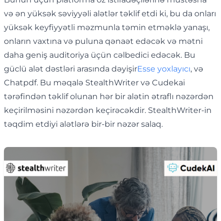
və ən yüksək səviyyəli alətlər təklif etdi ki, bu da onları
yüksək keyfiyyətli məzmunla təmin etməklə yanaşı,
onların vaxtına və puluna qənaət edəcək və mətni
daha geniş auditoriya üçün cəlbedici edəcək. Bu
güclü alət dəstləri arasında dəyişir
Esse yoxlayıcı
, və
Chatpdf. Bu məqalə StealthWriter və Cudekai
tərəfindən təklif olunan hər bir alətin ətraflı nəzərdən
keçirilməsini nəzərdən keçirəcəkdir. StealthWriter-in
təqdim etdiyi alətlərə bir-bir nəzər salaq.