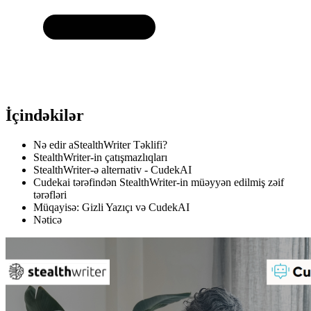
İçindəkilər
Nə edir aStealthWriter Təklifi?
StealthWriter-in çatışmazlıqları
StealthWriter-ə alternativ - CudekAI
Cudekai tərəfindən StealthWriter-in müəyyən edilmiş zəif
tərəfləri
Müqayisə: Gizli Yazıçı və CudekAI
Nəticə