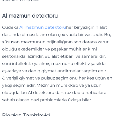
AI məzmun detektoru
Cudekai
AI məzmun detektoru
hər bir yazıçının alət
dəstində olması lazım olan çox vacib bir vasitədir. Bu,
xüsusən məzmunun orijinallığının son dərəcə zəruri
olduğu akademiklər və peşəkar mühitlər kimi
sektorlarda lazımdır. Bu alət etibarlı və səmərəlidir,
süni intellektlə yazılmış məzmunu effektiv şəkildə
aşkarlayır və dəqiq qiymətləndirmələr təqdim edir.
Əlverişli qiymət və pulsuz seçim onu ​​hər kəs üçün ən
yaxşı seçim edir. Məzmun mürəkkəb və ya uzun
olduqda, bu AI detektoru daha az dəqiq nəticələrə
səbəb olacaq bəzi problemlərlə üzləşə bilər.
Plagiat Təmizləyici