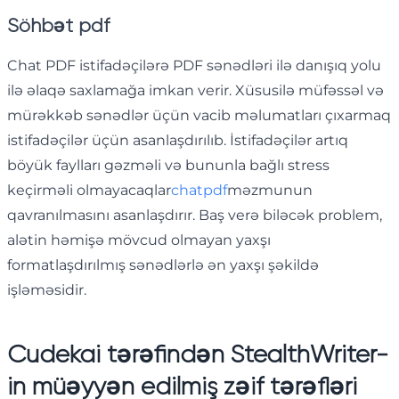
Söhbət pdf
Chat PDF istifadəçilərə PDF sənədləri ilə danışıq yolu
ilə əlaqə saxlamağa imkan verir. Xüsusilə müfəssəl və
mürəkkəb sənədlər üçün vacib məlumatları çıxarmaq
istifadəçilər üçün asanlaşdırılıb. İstifadəçilər artıq
böyük faylları gəzməli və bununla bağlı stress
keçirməli olmayacaqlar
chatpdf
məzmunun
qavranılmasını asanlaşdırır. Baş verə biləcək problem,
alətin həmişə mövcud olmayan yaxşı
formatlaşdırılmış sənədlərlə ən yaxşı şəkildə
işləməsidir.
Cudekai tərəfindən StealthWriter-
in müəyyən edilmiş zəif tərəfləri