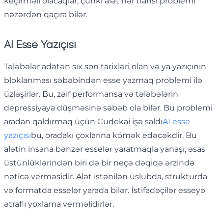
keçirməli olacaqlar, çünki alət hər hansı problemi
nəzərdən qaçıra bilər.
AI Esse Yazıçısı
Tələbələr adətən sıx son tarixləri olan və ya yazıçının
bloklanması səbəbindən esse yazmaq problemi ilə
üzləşirlər. Bu, zəif performansa və tələbələrin
depressiyaya düşməsinə səbəb ola bilər. Bu problemi
aradan qaldırmaq üçün Cudekai işə saldı
AI esse
yazıçısı
bu, oradakı çoxlarına kömək edəcəkdir. Bu
alətin insana bənzər esselər yaratmaqla yanaşı, əsas
üstünlüklərindən biri də bir neçə dəqiqə ərzində
nəticə verməsidir. Alət istənilən üslubda, strukturda
və formatda esselər yarada bilər. İstifadəçilər esseyə
ətraflı yoxlama verməlidirlər.