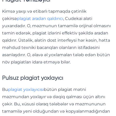
Kimsə yaxşı və etibarlı tapmaqda çətinlik
çəkirsə
plagiat aradan qaldırıcı
, Cudekai aləti
yuxarıdadır. O, məzmunun tamamilə orijinal olmasını
təmin edərək, plagiat izlərini effektiv şəkildə aradan
qaldırır. Üstəlik, alətin dost interfeysi hər kəsin, hətta
məhdud texniki bacarıqları olanların istifadəsini
asanlaşdırır. O, əlavə əl yoxlamaları tələb edən bütün
növ plagiatları idarə etməyə bilər.
Pulsuz plagiat yoxlayıcı
Bu
plagiat yoxlayıcısı
bütün plagiat mətni
məzmundan yoxlayır və dəqiq qalması üçün altını
çəkir. Bu, xüsusi olaraq tələbələr və məzmununun
tamamilə yeni olduğundan və kopyalanmadığından