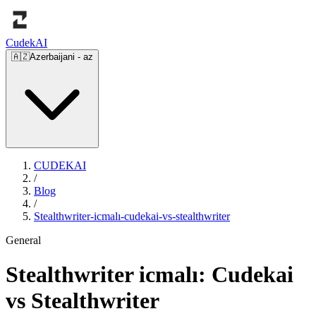
Cudek
AI
🇦🇿
Azerbaijani
-
az
CUDEKAI
/
Blog
/
Stealthwriter-icmalı-cudekai-vs-stealthwriter
General
Stealthwriter icmalı: Cudekai
vs Stealthwriter