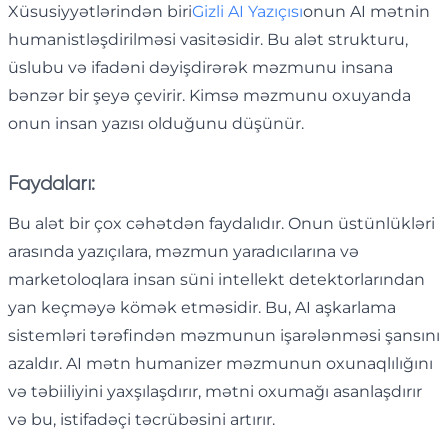
Xüsusiyyətlərindən biri
Gizli AI Yazıçısı
onun AI mətnin
humanistləşdirilməsi vasitəsidir. Bu alət strukturu,
üslubu və ifadəni dəyişdirərək məzmunu insana
bənzər bir şeyə çevirir. Kimsə məzmunu oxuyanda
onun insan yazısı olduğunu düşünür.
Faydaları:
Bu alət bir çox cəhətdən faydalıdır. Onun üstünlükləri
arasında yazıçılara, məzmun yaradıcılarına və
marketoloqlara insan süni intellekt detektorlarından
yan keçməyə kömək etməsidir. Bu, AI aşkarlama
sistemləri tərəfindən məzmunun işarələnməsi şansını
azaldır. AI mətn humanizer məzmunun oxunaqlılığını
və təbiiliyini yaxşılaşdırır, mətni oxumağı asanlaşdırır
və bu, istifadəçi təcrübəsini artırır.