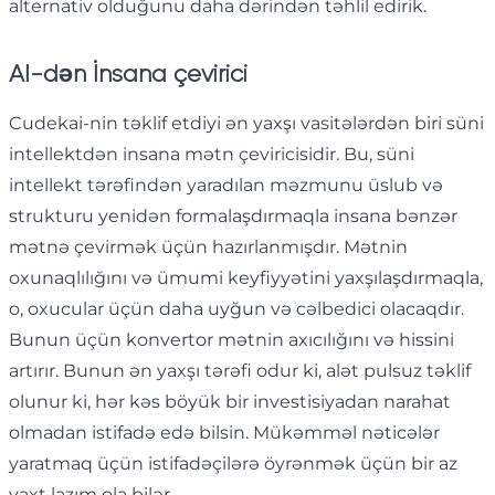
alternativ olduğunu daha dərindən təhlil edirik.
AI-dən İnsana çevirici
Cudekai-nin təklif etdiyi ən yaxşı vasitələrdən biri süni
intellektdən insana mətn çeviricisidir. Bu, süni
intellekt tərəfindən yaradılan məzmunu üslub və
strukturu yenidən formalaşdırmaqla insana bənzər
mətnə ​​çevirmək üçün hazırlanmışdır. Mətnin
oxunaqlılığını və ümumi keyfiyyətini yaxşılaşdırmaqla,
o, oxucular üçün daha uyğun və cəlbedici olacaqdır.
Bunun üçün konvertor mətnin axıcılığını və hissini
artırır. Bunun ən yaxşı tərəfi odur ki, alət pulsuz təklif
olunur ki, hər kəs böyük bir investisiyadan narahat
olmadan istifadə edə bilsin. Mükəmməl nəticələr
yaratmaq üçün istifadəçilərə öyrənmək üçün bir az
vaxt lazım ola bilər.