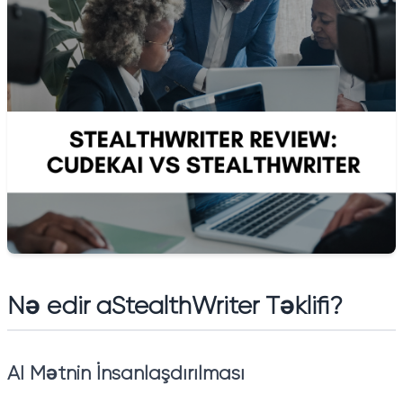
Nə edir a
StealthWriter Təklifi
?
AI Mətnin İnsanlaşdırılması