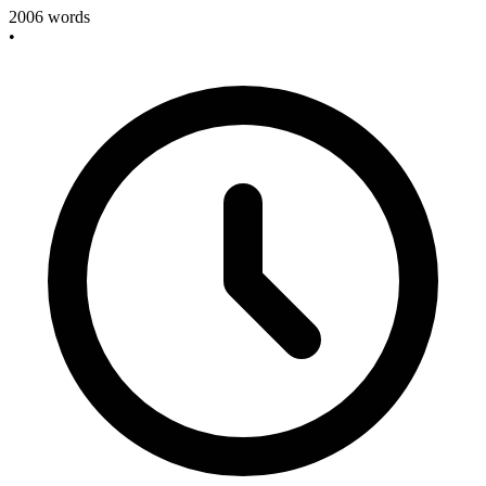
2006
words
•