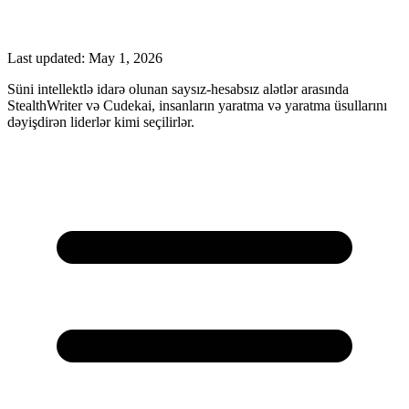
Last updated:
May 1, 2026
Süni intellektlə idarə olunan saysız-hesabsız alətlər arasında
StealthWriter və Cudekai, insanların yaratma və yaratma üsullarını
dəyişdirən liderlər kimi seçilirlər.