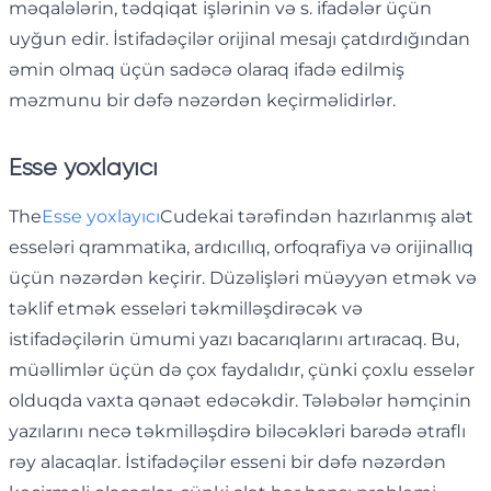
məqalələrin, tədqiqat işlərinin və s. ifadələr üçün
uyğun edir. İstifadəçilər orijinal mesajı çatdırdığından
əmin olmaq üçün sadəcə olaraq ifadə edilmiş
məzmunu bir dəfə nəzərdən keçirməlidirlər.
Esse yoxlayıcı
The
Esse yoxlayıcı
Cudekai tərəfindən hazırlanmış alət
esseləri qrammatika, ardıcıllıq, orfoqrafiya və orijinallıq
üçün nəzərdən keçirir. Düzəlişləri müəyyən etmək və
təklif etmək esseləri təkmilləşdirəcək və
istifadəçilərin ümumi yazı bacarıqlarını artıracaq. Bu,
müəllimlər üçün də çox faydalıdır, çünki çoxlu esselər
olduqda vaxta qənaət edəcəkdir. Tələbələr həmçinin
yazılarını necə təkmilləşdirə biləcəkləri barədə ətraflı
rəy alacaqlar. İstifadəçilər esseni bir dəfə nəzərdən