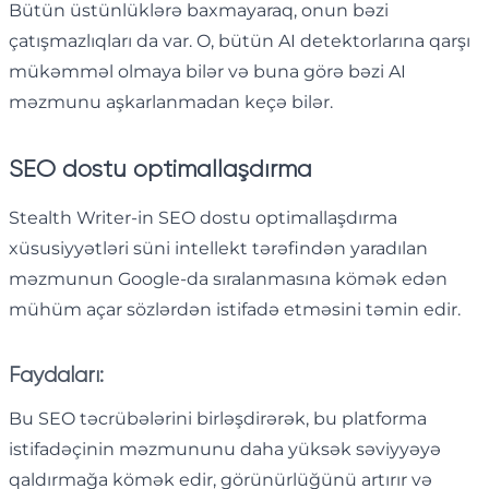
Bütün üstünlüklərə baxmayaraq, onun bəzi
çatışmazlıqları da var. O, bütün AI detektorlarına qarşı
mükəmməl olmaya bilər və buna görə bəzi AI
məzmunu aşkarlanmadan keçə bilər.
SEO dostu optimallaşdırma
Stealth Writer-in SEO dostu optimallaşdırma
xüsusiyyətləri süni intellekt tərəfindən yaradılan
məzmunun Google-da sıralanmasına kömək edən
mühüm açar sözlərdən istifadə etməsini təmin edir.
Faydaları:
Bu SEO təcrübələrini birləşdirərək, bu platforma
istifadəçinin məzmununu daha yüksək səviyyəyə
qaldırmağa kömək edir, görünürlüğünü artırır və