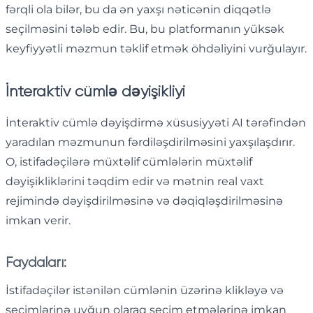
fərqli ola bilər, bu da ən yaxşı nəticənin diqqətlə
seçilməsini tələb edir. Bu, bu platformanın yüksək
keyfiyyətli məzmun təklif etmək öhdəliyini vurğulayır.
İnteraktiv cümlə dəyişikliyi
İnteraktiv cümlə dəyişdirmə xüsusiyyəti AI tərəfindən
yaradılan məzmunun fərdiləşdirilməsini yaxşılaşdırır.
O, istifadəçilərə müxtəlif cümlələrin müxtəlif
dəyişikliklərini təqdim edir və mətnin real vaxt
rejimində dəyişdirilməsinə və dəqiqləşdirilməsinə
imkan verir.
Faydaları:
İstifadəçilər istənilən cümlənin üzərinə klikləyə və
seçimlərinə uyğun olaraq seçim etmələrinə imkan