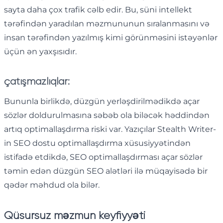
sayta daha çox trafik cəlb edir. Bu, süni intellekt
tərəfindən yaradılan məzmununun sıralanmasını və
insan tərəfindən yazılmış kimi görünməsini istəyənlər
üçün ən yaxşısıdır.
çatışmazlıqlar:
Bununla birlikdə, düzgün yerləşdirilmədikdə açar
sözlər doldurulmasına səbəb ola biləcək həddindən
artıq optimallaşdırma riski var. Yazıçılar Stealth Writer-
in SEO dostu optimallaşdırma xüsusiyyətindən
istifadə etdikdə, SEO optimallaşdırması açar sözlər
təmin edən düzgün SEO alətləri ilə müqayisədə bir
qədər məhdud ola bilər.
Qüsursuz məzmun keyfiyyəti