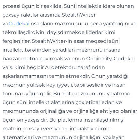
prosesi üçün bir şəkildə. Süni intellektlə idarə olunan
çoxsaylı alətlər arasında StealthWriter
və
Cudekai
insanların məzmununu necə yaratdığını və
təkmilləşdirdiyini dəyişdirməkdə liderlər kimi
fərqlənirlər. StealthWriter-in əsas məqsədi süni
intellekt tərəfindən yaradılan məzmunu insana
bənzər mətnə ​​çevirmək və onun Originality, Cudekai
və s. kimi heç bir AI detektoru tərəfindən
aşkarlanmamasını təmin etməkdir. Onun yaratdığı
məzmun yüksək keyfiyyətli, təbii səslidir və insan
tonuna uyğun gəlir. Bu alət məzmununu yaratmaq
üçün süni intellekt alətlərinə çox etibar edən və
məzmununda orijinallığa və orijinallığa ehtiyacı olanlar
üçün ən yaxşısıdır. Bu platforma insaniləşdirilmiş
mətnin çoxsaylı versiyaları, interaktiv cümlə
alternativləri və məzmunun orijinallığını yoxlayan