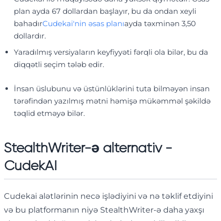
plan ayda 67 dollardan başlayır, bu da ondan xeyli
bahadır
Cudekai'nin əsas planı
ayda təxminən 3,50
dollardır.
Yaradılmış versiyaların keyfiyyəti fərqli ola bilər, bu da
diqqətli seçim tələb edir.
İnsan üslubunu və üstünlüklərini tuta bilməyən insan
tərəfindən yazılmış mətni həmişə mükəmməl şəkildə
təqlid etməyə bilər.
StealthWriter-ə alternativ -
CudekAI
Cudekai alətlərinin necə işlədiyini və nə təklif etdiyini
və bu platformanın niyə StealthWriter-ə daha yaxşı