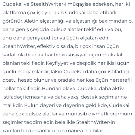
Cudekai və StealthWriter-i müqayisə edərkən, hər iki
platforma çox işləyir, lakin Cudekai daha etibarlı
görünür. Alətin əlçatanlığı və əlçatanlığı baxımından o,
daha geniş çeşiddə pulsuz alətlər təklif edir və bu,
onu daha geniş auditoriya üçün əlçatan edir.
StealthWriter, effektiv olsa da, bir çox insan üçün
sərfəli ola biləcək hər bir xüsusiyyət üçün mükafat
planları təklif edir. Keyfiyyət və dəqiqlik hər ikisi üçün
güclü məqamlardır, lakin Cudekai daha çox istifadəçi
dostu hesab olunur və oradakı hər kəs üçün hərtərəfli
həllər təklif edir. Bundan əlavə, Cudekai daha aktiv
istifadəçi icmasına və daha yaxşı dəstək seçimlərinə
malikdir. Pulun dəyəri və dəyərinə gəldikdə, Cudekai
daha çox pulsuz alətlər və münasib qiymətli premium
seçimlər təqdim edir, beləliklə StealthWriter-in
xərcləri bəzi insanlar üçün maneə ola bilər.