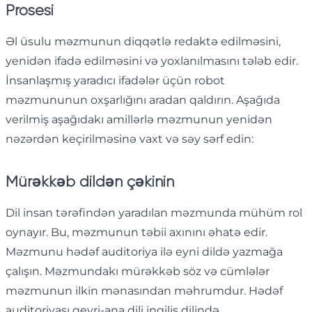
Prosesi
Əl üsulu məzmunun diqqətlə redaktə edilməsini,
yenidən ifadə edilməsini və yoxlanılmasını tələb edir.
İnsanlaşmış yaradıcı ifadələr üçün robot
məzmununun oxşarlığını aradan qaldırın. Aşağıda
verilmiş aşağıdakı amillərlə məzmunun yenidən
nəzərdən keçirilməsinə vaxt və səy sərf edin:
Mürəkkəb dildən çəkinin
Dil insan tərəfindən yaradılan məzmunda mühüm rol
oynayır. Bu, məzmunun təbii axınını əhatə edir.
Məzmunu hədəf auditoriya ilə eyni dildə yazmağa
çalışın. Məzmundakı mürəkkəb söz və cümlələr
məzmunun ilkin mənasından məhrumdur. Hədəf
auditoriyası qeyri-ana dili ingilis dilində