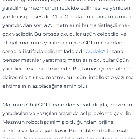
yaradılmış məzmunun redaktə edilməsi və yenidən
yazılması prosesidir. ChatGPT-dən nəhəng məzmun
yaratdıqdan sonra AI mətnlərini humanistləşdirmək
çox vacibdir. Bu proses oxucular üçün cəlbedici və
əlaqəli məzmun yaratmaq üçün GPT mətnindən
səmərəli istifadə edir. İstifadə edir
CudekAI
insana
bənzər mətnlər yaratmaq mətnlərin oxucular üçün
yaradıcı olmasını təmin edir. Bu, tamaşaçıların əhatə
dairəsini artırır və məzmunun süni intellektlə yazılma
ehtimalının az olacağına əmin olur.
Məzmun ChatGPT tərəfindən yaradıldıqda, məzmun
yaradıcıları və yazıçıları arasında əsl problemə çevrilir.
Məzmun robotlaşdırılmış olduğundan, orijinal
auditoriya ilə əlaqəni kəsir. Bu problemi həll etmək