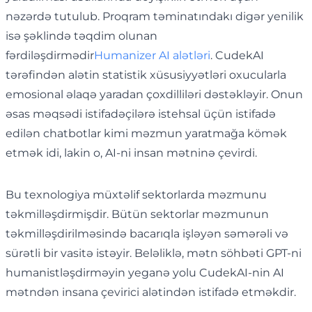
nəzərdə tutulub. Proqram təminatındakı digər yenilik
isə şəklində təqdim olunan
fərdiləşdirmədir
Humanizer AI alətləri
. CudekAI
tərəfindən alətin statistik xüsusiyyətləri oxucularla
emosional əlaqə yaradan çoxdilliləri dəstəkləyir. Onun
əsas məqsədi istifadəçilərə istehsal üçün istifadə
edilən chatbotlar kimi məzmun yaratmağa kömək
etmək idi, lakin o, AI-ni insan mətninə çevirdi.
Bu texnologiya müxtəlif sektorlarda məzmunu
təkmilləşdirmişdir. Bütün sektorlar məzmunun
təkmilləşdirilməsində bacarıqla işləyən səmərəli və
sürətli bir vasitə istəyir. Beləliklə, mətn söhbəti GPT-ni
humanistləşdirməyin yeganə yolu CudekAI-nin AI
mətndən insana çevirici alətindən istifadə etməkdir.