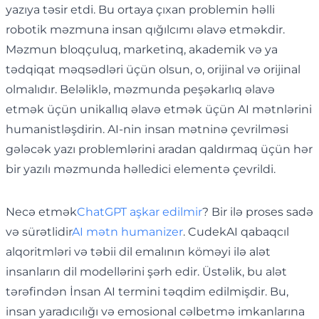
yazıya təsir etdi. Bu ortaya çıxan problemin həlli
robotik məzmuna insan qığılcımı əlavə etməkdir.
Məzmun bloqçuluq, marketinq, akademik və ya
tədqiqat məqsədləri üçün olsun, o, orijinal və orijinal
olmalıdır. Beləliklə, məzmunda peşəkarlıq əlavə
etmək üçün unikallıq əlavə etmək üçün AI mətnlərini
humanistləşdirin. AI-nin insan mətninə çevrilməsi
gələcək yazı problemlərini aradan qaldırmaq üçün hər
bir yazılı məzmunda həlledici elementə çevrildi.
Necə etmək
ChatGPT aşkar edilmir
? Bir ilə proses sadə
və sürətlidir
AI mətn humanizer
. CudekAI qabaqcıl
alqoritmləri və təbii dil emalının köməyi ilə alət
insanların dil modellərini şərh edir. Üstəlik, bu alət
tərəfindən İnsan AI termini təqdim edilmişdir. Bu,
insan yaradıcılığı və emosional cəlbetmə imkanlarına