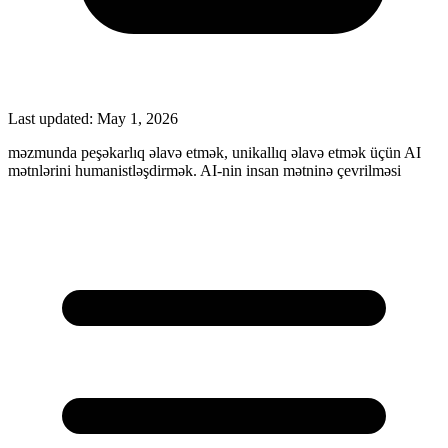
Last updated:
May 1, 2026
məzmunda peşəkarlıq əlavə etmək, unikallıq əlavə etmək üçün AI
mətnlərini humanistləşdirmək. AI-nin insan mətninə çevrilməsi