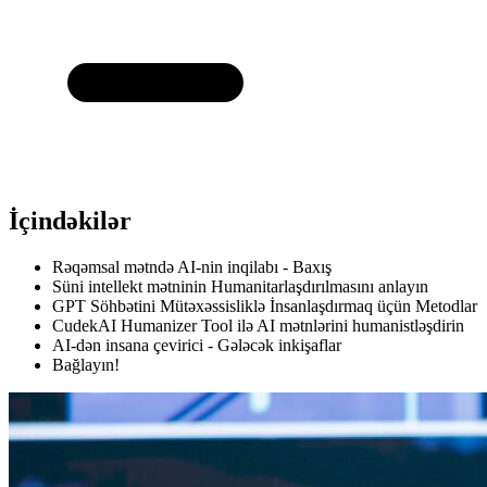
İçindəkilər
Rəqəmsal mətndə AI-nin inqilabı - Baxış
Süni intellekt mətninin Humanitarlaşdırılmasını anlayın
GPT Söhbətini Mütəxəssisliklə İnsanlaşdırmaq üçün Metodlar
CudekAI Humanizer Tool ilə AI mətnlərini humanistləşdirin
AI-dən insana çevirici - Gələcək inkişaflar
Bağlayın!