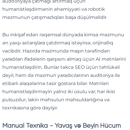
auditoriyaya çatmağı artırmaq üçün
humanistləşdirmənin əhəmiyyəti və robotik
məzmunun çatışmazlıqları başa düşülməlidir.
Bu inkişaf edən rəqəmsal dünyada kimsə məzmunu
ən yaxşı axtarışlara çatdırmaq istəyirsə, orijinallıq
vacibdir. Hazırda məzmunda maşın tərəfindən
yaradılan ifadələrin qarşısını almaq üçün AI mətnlərini
humanistləşdirin. Bunlar təkcə SEO üçün təhlükəli
deyil, həm də məzmun yaradıcılarının auditoriya ilə
etibarlı əlaqələrinə təsir göstərə bilər. Mətnləri
humanistləşdirməyin yalnız iki üsulu var; hər ikisi
pulsuzdur, lakin məhsulun məhsuldarlığına və
texnikasına görə dəyişir.
Manual Texnika - Yavaş və Beyin Hücum