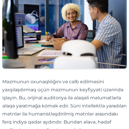
Məzmunun oxunaqlılığını və cəlb edilməsini
yaxşılaşdırmaq üçün məzmunun keyfiyyəti üzərində
işləyin. Bu, orijinal auditoriya ilə əlaqəli məlumatlarla
əlaqə yaratmağa kömək edir. Süni intellektlə yaradılan
mətnlər ilə humanistləşdirilmiş mətnlər arasındakı
fərq indiyə qədər aydındır. Bundan əlavə, hədəf