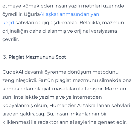
etməyə kömək edən insan yazılı mətnləri üzərində
öyrədilir. Uğurla
AI aşkarlanmasından yan
keçdi
səhvləri dəqiqləşdirməklə. Beləliklə, məzmun
orijinallığın daha cilalanmış və orijinal versiyasına
çevrilir.
Plagiat Məzmununu Spot
CudekAI davamlı öyrənmə dönüşüm metodunu
zənginləşdirdi. Bütün plagiat məzmunu silməkdə ona
kömək edən plagiat məsələləri ilə tanışdır. Məzmun
süni intellektlə yazılmış və ya internetdən
kopyalanmış olsun, Humanzier AI təkrarlanan səhvləri
aradan qaldıracaq. Bu, insan imkanlarının bir
kliklənməsi ilə redaktorların əl səylərinə qənaət edir.