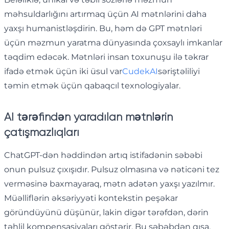
məhsuldarlığını artırmaq üçün AI mətnlərini daha
yaxşı humanistləşdirin. Bu, həm də GPT mətnləri
üçün məzmun yaratma dünyasında çoxsaylı imkanlar
təqdim edəcək. Mətnləri insan toxunuşu ilə təkrar
ifadə etmək üçün iki üsul var
CudekAI
səriştəliliyi
təmin etmək üçün qabaqcıl texnologiyalar.
AI tərəfindən yaradılan mətnlərin
çatışmazlıqları
ChatGPT-dən həddindən artıq istifadənin səbəbi
onun pulsuz çıxışıdır. Pulsuz olmasına və nəticəni tez
verməsinə baxmayaraq, mətn adətən yaxşı yazılmır.
Müəlliflərin əksəriyyəti kontekstin peşəkar
göründüyünü düşünür, lakin digər tərəfdən, dərin
təhlil kompensasiyaları göstərir. Bu səbəbdən qısa,