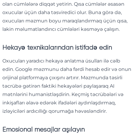
olan cümlələrə diqqət yetirin. Qısa cümlələr əsasən
oxucular üçün daha təsviredici olur. Buna görə də,
oxucuları məzmun boyu maraqlandırmaq üçün qısa,
lakin məlumatlandırıcı cümlələri kəsməyə çalışın.
Hekayə texnikalarından istifadə edin
Oxucuları yaradıcı hekayə anlatma üsulları ilə cəlb
edin. Google məzmunu daha fərdi hesab edir və onun
orijinal platformaya çıxışını artırır. Məzmunda təsirli
təcrübə gətirən faktiki hekayələri paylaşaraq AI
mətnlərini humanistləşdirin. Keçmiş təcrübələri və
inkişafları əlavə edərək ifadələri aydınlaşdırmaq,
izləyiciləri ardıcıllığı qorumağa həvəsləndirir.
Emosional mesajlar aşılayın