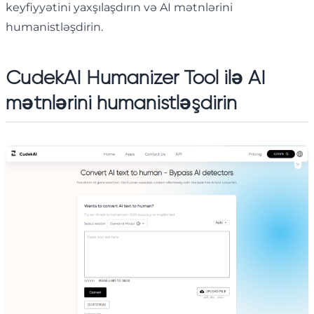
keyfiyyətini yaxşılaşdırın və AI mətnlərini
humanistləşdirin.
CudekAI Humanizer Tool ilə AI
mətnlərini humanistləşdirin