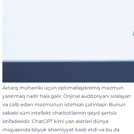
Axtarış mühərriki üçün optimallaşdırılmış məzmun
yaratmaq nadir hala gəlir. Orijinal auditoriyanı sıralayan
və cəlb edən məzmunun istehsalı çətinləşir. Bunun
səbəbi süni intellekt chatbotlarının qeyd-şərtsiz
istifadəsidir. ChatGPT kimi yazı alətləri dünya
miqyasında böyük əhəmiyyət kəsb etdi və bu da