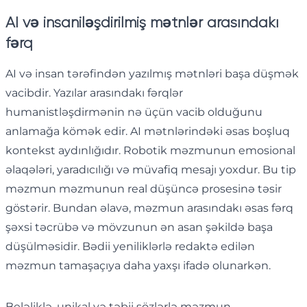
AI və insaniləşdirilmiş mətnlər arasındakı
fərq
AI və insan tərəfindən yazılmış mətnləri başa düşmək
vacibdir. Yazılar arasındakı fərqlər
humanistləşdirmənin nə üçün vacib olduğunu
anlamağa kömək edir. AI mətnlərindəki əsas boşluq
kontekst aydınlığıdır. Robotik məzmunun emosional
əlaqələri, yaradıcılığı və müvafiq mesajı yoxdur. Bu tip
məzmun məzmunun real düşüncə prosesinə təsir
göstərir. Bundan əlavə, məzmun arasındakı əsas fərq
şəxsi təcrübə və mövzunun ən asan şəkildə başa
düşülməsidir. Bədii yeniliklərlə redaktə edilən
məzmun tamaşaçıya daha yaxşı ifadə olunarkən.
Beləliklə, unikal və təbii sözlərlə məzmun