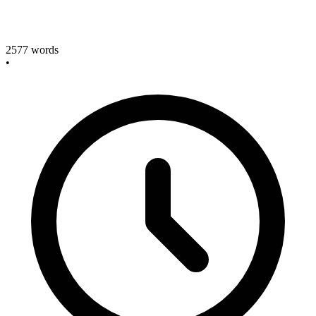
2577
words
•