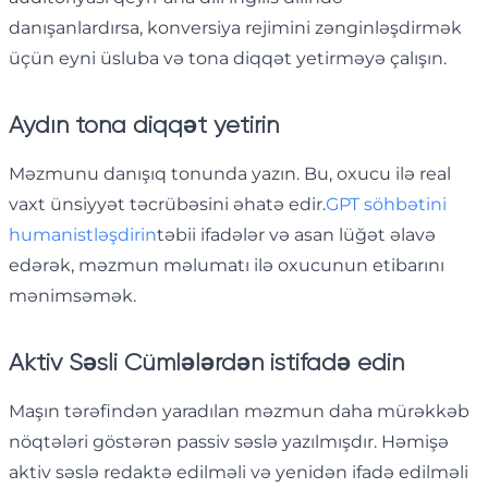
danışanlardırsa, konversiya rejimini zənginləşdirmək
üçün eyni üsluba və tona diqqət yetirməyə çalışın.
Aydın tona diqqət yetirin
Məzmunu danışıq tonunda yazın. Bu, oxucu ilə real
vaxt ünsiyyət təcrübəsini əhatə edir.
GPT söhbətini
humanistləşdirin
təbii ifadələr və asan lüğət əlavə
edərək, məzmun məlumatı ilə oxucunun etibarını
mənimsəmək.
Aktiv Səsli Cümlələrdən istifadə edin
Maşın tərəfindən yaradılan məzmun daha mürəkkəb
nöqtələri göstərən passiv səslə yazılmışdır. Həmişə
aktiv səslə redaktə edilməli və yenidən ifadə edilməli