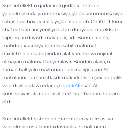
Süni intellekt o qədər irəli gedib ki, mətnin
yaradılmasında ya informasiya, ya da kommunikasiya
sahəsində böyük irəliləyişlər əldə edib. ChatGPT kimi
chatbotların ani yeniliyi bütün dünyada mürəkkəb
tapşırıqları dəyişdirməyə başladı. Bununla belə,
məhdud xüsusiyyətləri və sabit məlumat
daxiletmələri səbəbindən alət yanıltıcı və orijinal
olmayan məlumatları yeniləyir. Bundan əlavə, o
zaman həll yolu məzmunun orijinallığı üçün AI
mətnlərini humanistləşdirmək idi. Daha çox dəqiqlik
və ardıcıllıq əlavə edərək,
CudekAI
İnsan AI
konsepsiyası ilə rəqəmsal məzmun bazarını təqdim
etdi.
Süni intellekt sistemləri məzmunun yazılması və
yaradılması üsullarında dəyişiklik etmək üçün