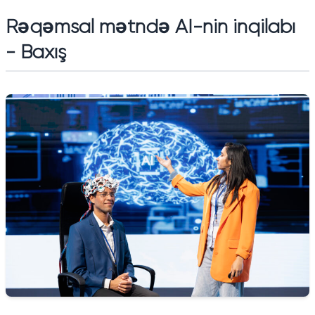
Rəqəmsal mətndə AI-nin inqilabı
- Baxış