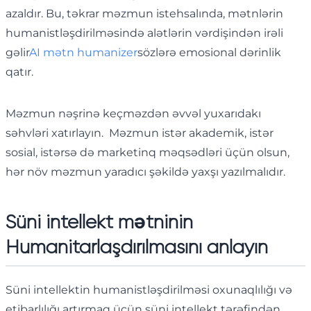
azaldır. Bu, təkrar məzmun istehsalında, mətnlərin
humanistləşdirilməsində alətlərin vərdişindən irəli
gəlir
AI mətn humanizer
sözlərə emosional dərinlik
qatır.
Məzmun nəşrinə keçməzdən əvvəl yuxarıdakı
səhvləri xatırlayın. Məzmun istər akademik, istər
sosial, istərsə də marketinq məqsədləri üçün olsun,
hər növ məzmun yaradıcı şəkildə yaxşı yazılmalıdır.
Süni intellekt mətninin
Humanitarlaşdırılmasını anlayın
Süni intellektin humanistləşdirilməsi oxunaqlılığı və
etibarlılığı artırmaq üçün süni intellekt tərəfindən