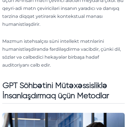
üçün AI-insan mətn çevirici alətləri meydana çıxdı. Bu
qeyri-adi mətn çeviriciləri insanın yaradıcı və danışıq
tərzinə diqqət yetirərək kontekstual mənası
humanistləşdirir.
Məzmun istehsalçısı süni intellekt mətnlərini
humanistləşdirəndə fərdiləşdirmə vacibdir, çünki dil,
sözlər və cəlbedici hekayələr birbaşa hədəf
auditoriyanı cəlb edir.
GPT Söhbətini Mütəxəssisliklə
İnsanlaşdırmaq üçün Metodlar