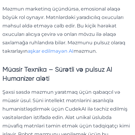
Məzmun marketinq üçündürsə, emosional əlaqə
böyük rol oynayır. Mətnlərdəki yaradıcılıq oxucuları
məhsul əldə etməyə cəlb edir. Bu kiçik hərəkət
oxucuları alıcıya çevirə və onları mövzu ilə əlaqə
saxlamağa ruhlandıra bilər. Məzmunu pulsuz olaraq
təkrarlayın
aşkar edilməyən AI
məzmun.
Müasir Texnika – Sürətli və pulsuz AI
Humanizer aləti
Şəxsi səsdə məzmun yaratmaq üçün qabaqcıl və
müasir üsul. Süni intellekt mətnlərini asanlıqla
humanistləşdirmək üçün CudekAI ilə təchiz edilmiş
vasitələrdən istifadə edin. Alət unikal üslubda
müvafiq mətnləri təmin etmək üçün tədqiqatçı kimi
işləyir. Robot məzmunu yeniləmək üçün bu