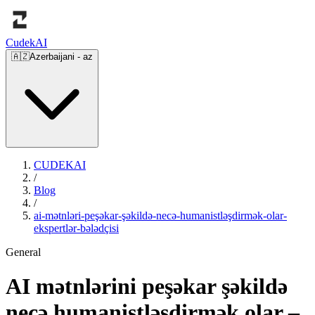
Cudek
AI
🇦🇿
Azerbaijani
-
az
CUDEKAI
/
Blog
/
ai-mətnləri-peşəkar-şəkildə-necə-humanistləşdirmək-olar-
ekspertlər-bələdçisi
General
AI mətnlərini peşəkar şəkildə
necə humanistləşdirmək olar –