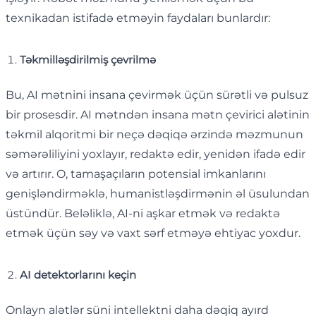
texnikadan istifadə etməyin faydaları bunlardır:
Təkmilləşdirilmiş çevrilmə
Bu, AI mətnini insana çevirmək üçün sürətli və pulsuz
bir prosesdir. AI mətndən insana mətn çevirici alətinin
təkmil alqoritmi bir neçə dəqiqə ərzində məzmunun
səmərəliliyini yoxlayır, redaktə edir, yenidən ifadə edir
və artırır. O, tamaşaçıların potensial imkanlarını
genişləndirməklə, humanistləşdirmənin əl üsulundan
üstündür. Beləliklə, AI-ni aşkar etmək və redaktə
etmək üçün səy və vaxt sərf etməyə ehtiyac yoxdur.
AI detektorlarını keçin
Onlayn alətlər süni intellektni daha dəqiq ayırd