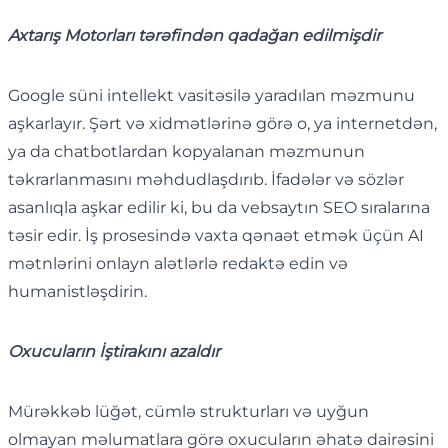
Axtarış Motorları tərəfindən qadağan edilmişdir
Google süni intellekt vasitəsilə yaradılan məzmunu
aşkarlayır. Şərt və xidmətlərinə görə o, ya internetdən,
ya da chatbotlardan kopyalanan məzmunun
təkrarlanmasını məhdudlaşdırıb. İfadələr və sözlər
asanlıqla aşkar edilir ki, bu da vebsaytın SEO sıralarına
təsir edir. İş prosesində vaxta qənaət etmək üçün AI
mətnlərini onlayn alətlərlə redaktə edin və
humanistləşdirin.
Oxucuların İştirakını azaldır
Mürəkkəb lüğət, cümlə strukturları və uyğun
olmayan məlumatlara görə oxucuların əhatə dairəsini