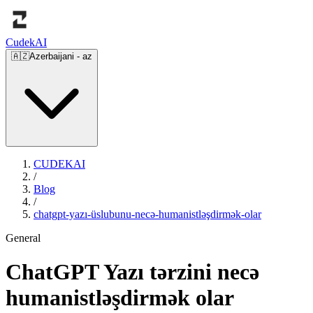
Cudek
AI
🇦🇿
Azerbaijani
-
az
CUDEKAI
/
Blog
/
chatgpt-yazı-üslubunu-necə-humanistləşdirmək-olar
General
ChatGPT Yazı tərzini necə
humanistləşdirmək olar