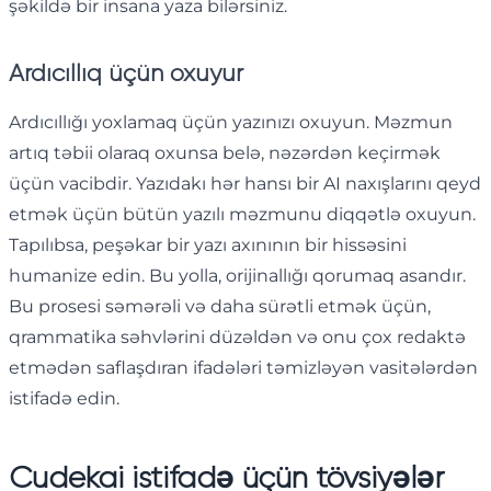
şəkildə bir insana yaza bilərsiniz.
Ardıcıllıq üçün oxuyur
Ardıcıllığı yoxlamaq üçün yazınızı oxuyun. Məzmun
artıq təbii olaraq oxunsa belə, nəzərdən keçirmək
üçün vacibdir. Yazıdakı hər hansı bir AI naxışlarını qeyd
etmək üçün bütün yazılı məzmunu diqqətlə oxuyun.
Tapılıbsa, peşəkar bir yazı axınının bir hissəsini
humanize edin. Bu yolla, orijinallığı qorumaq asandır.
Bu prosesi səmərəli və daha sürətli etmək üçün,
qrammatika səhvlərini düzəldən və onu çox redaktə
etmədən saflaşdıran ifadələri təmizləyən vasitələrdən
istifadə edin.
Cudekai istifadə üçün tövsiyələr