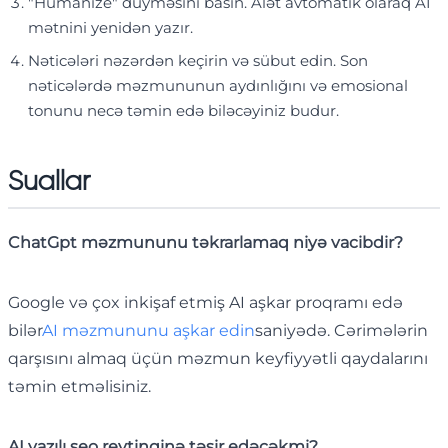
"Humanize" düyməsini basın. Alət avtomatik olaraq AI
mətnini yenidən yazır.
Nəticələri nəzərdən keçirin və sübut edin. Son
nəticələrdə məzmununun aydınlığını və emosional
tonunu necə təmin edə biləcəyiniz budur.
Suallar
ChatGpt məzmununu təkrarlamaq niyə vacibdir?
Google və çox inkişaf etmiş AI aşkar proqramı edə
bilər
AI məzmununu aşkar edin
saniyədə. Cərimələrin
qarşısını almaq üçün məzmun keyfiyyətli qaydalarını
təmin etməlisiniz.
AI yazılı seo reytinqinə təsir edəcəkmi?