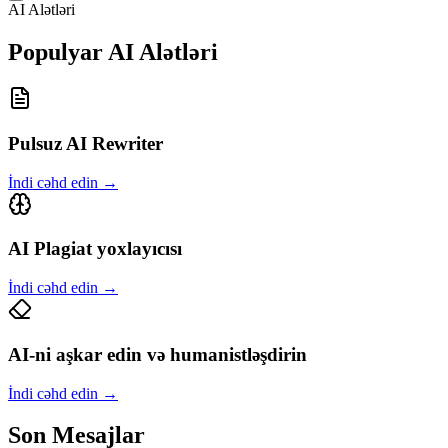
AI Alətləri
Populyar AI Alətləri
Pulsuz AI Rewriter
İndi cəhd edin
→
AI Plagiat yoxlayıcısı
İndi cəhd edin
→
AI-ni aşkar edin və humanistləşdirin
İndi cəhd edin
→
Son Mesajlar