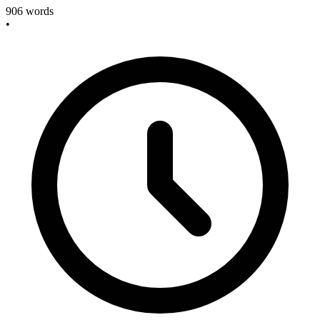
906
words
•