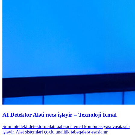
AI Detektor Aləti necə işləyir – Texnoloji İcmal
Süni intellekt detektoru aləti qabaqcıl emal kombinasiyası vasitəsilə
işləyir. Alət sistemləri çoxlu analitik təbəqələrə əsaslanır.