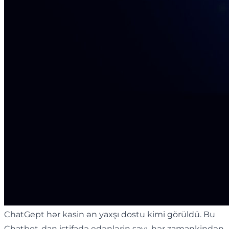
ChatGept hər kəsin ən yaxşı dostu kimi görüldü. Bu
Chatbot-dan istifadə edənlərin sayı, hər zamankindən