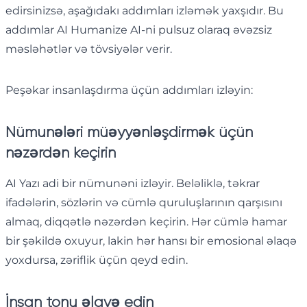
edirsinizsə, aşağıdakı addımları izləmək yaxşıdır. Bu
addımlar AI Humanize AI-ni pulsuz olaraq əvəzsiz
məsləhətlər və tövsiyələr verir.
Peşəkar insanlaşdırma üçün addımları izləyin:
Nümunələri müəyyənləşdirmək üçün
nəzərdən keçirin
AI Yazı adi bir nümunəni izləyir. Beləliklə, təkrar
ifadələrin, sözlərin və cümlə quruluşlarının qarşısını
almaq, diqqətlə nəzərdən keçirin. Hər cümlə hamar
bir şəkildə oxuyur, lakin hər hansı bir emosional əlaqə
yoxdursa, zəriflik üçün qeyd edin.
İnsan tonu əlavə edin