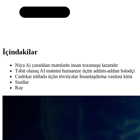
İçindəkilər
Niyə Ai yaradılan mətnlərin insan toxunuşu lazımdır
Təbii olaraq AI mətnini humanize üçün addım-addım bələdçi
Cudekai istifadə üçün tövsiyələr İnsanlaşdırma vasitəsi kimi
Suallar
Rəy