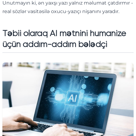
Unutmayın ki, ən yaxşı yazı yalnız məlumat çatdırmır -
real sözlər vasitəsilə oxucu-yazıçı nişanını yaradır.
Təbii olaraq AI mətnini humanize
üçün addım-addım bələdçi