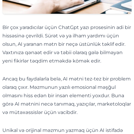
Bir çox yaradıcılar üçün ChatGpt yazı prosesinin adi bir
hissəsinə çevrildi. Sürət və ya ilham yardımı üçün
olsun, AI yaranan mətn bir neçə üstünlük təklif edir.
Vaxtınıza qənaət edir və təbii olaraq gələ bilməyən
yeni fikirlər təqdim etməkdə kömək edir.
Ancaq bu faydalarla belə, AI mətni tez-tez bir problem
olaraq çıxır. Məzmunun yazılı emosional məşğul
olmasını hiss edən bir insan elementi yoxdur. Buna
görə AI mətnini necə tanımaq, yazıçılar, marketoloqlar
və mütəxəssislər üçün vacibdir.
Unikal və orijinal məzmun yazmaq üçün AI istifadə