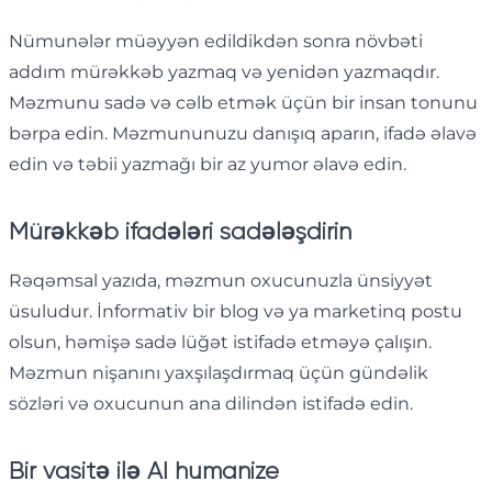
Nümunələr müəyyən edildikdən sonra növbəti
addım mürəkkəb yazmaq və yenidən yazmaqdır.
Məzmunu sadə və cəlb etmək üçün bir insan tonunu
bərpa edin. Məzmununuzu danışıq aparın, ifadə əlavə
edin və təbii yazmağı bir az yumor əlavə edin.
Mürəkkəb ifadələri sadələşdirin
Rəqəmsal yazıda, məzmun oxucunuzla ünsiyyət
üsuludur. İnformativ bir blog və ya marketinq postu
olsun, həmişə sadə lüğət istifadə etməyə çalışın.
Məzmun nişanını yaxşılaşdırmaq üçün gündəlik
sözləri və oxucunun ana dilindən istifadə edin.
Bir vasitə ilə AI humanize