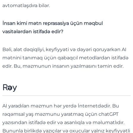
avtomatlaşdıra bilər.
İnsan kimi mətn reprasasiya üçün məqbul
vasitələrdən istifadə edir?
Bəli, alət dəqiqliyi, keyfiyyəti və dəyəri qoruyarkən AI
mətnini tanımaq üçün qabaqcıl metodlardan istifadə
edir. Bu, məzmunun insanın yazılmasını təmin edir.
Rəy
AI yaradılan məzmun hər yerdə İnternetdədir. Bu
rəqəmsal yaş məzmunu yaratmaq üçün chatGPT
yazısından istifadə edir və asanlıqla və məlumatlıdır.
Bununla birlikdə yazıçılar və oxucular yalnız keyfiyyətli