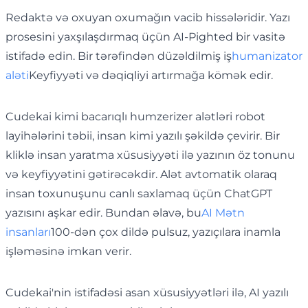
Redaktə və oxuyan oxumağın vacib hissələridir. Yazı
prosesini yaxşılaşdırmaq üçün AI-Pighted bir vasitə
istifadə edin. Bir tərəfindən düzəldilmiş iş
humanizator
aləti
Keyfiyyəti və dəqiqliyi artırmağa kömək edir.
Cudekai kimi bacarıqlı humzerizer alətləri robot
layihələrini təbii, insan kimi yazılı şəkildə çevirir. Bir
kliklə insan yaratma xüsusiyyəti ilə yazının öz tonunu
və keyfiyyətini gətirəcəkdir. Alət avtomatik olaraq
insan toxunuşunu canlı saxlamaq üçün ChatGPT
yazısını aşkar edir. Bundan əlavə, bu
AI Mətn
insanları
100-dən çox dildə pulsuz, yazıçılara inamla
işləməsinə imkan verir.
Cudekai'nin istifadəsi asan xüsusiyyətləri ilə, AI yazılı