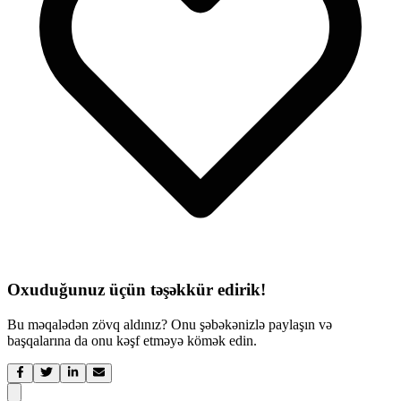
Oxuduğunuz üçün təşəkkür edirik!
Bu məqalədən zövq aldınız? Onu şəbəkənizlə paylaşın və
başqalarına da onu kəşf etməyə kömək edin.