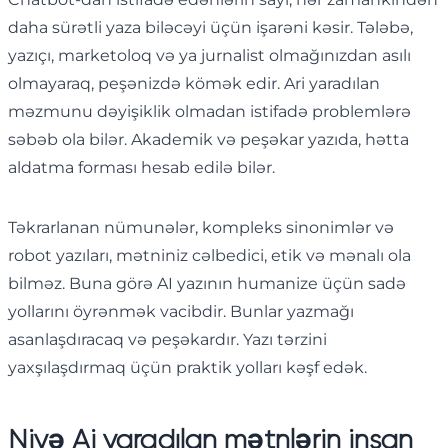
daha sürətli yaza biləcəyi üçün işarəni kəsir. Tələbə,
yazıçı, marketoloq və ya jurnalist olmağınızdan asılı
olmayaraq, peşənizdə kömək edir. Ari yaradılan
məzmunu dəyişiklik olmadan istifadə problemlərə
səbəb ola bilər. Akademik və peşəkar yazıda, hətta
aldatma forması hesab edilə bilər.
Təkrarlanan nümunələr, kompleks sinonimlər və
robot yazıları, mətniniz cəlbedici, etik və mənalı ola
bilməz. Buna görə AI yazının humanize üçün sadə
yollarını öyrənmək vacibdir. Bunlar yazmağı
asanlaşdıracaq və peşəkardır. Yazı tərzini
yaxşılaşdırmaq üçün praktik yolları kəşf edək.
Niyə Ai yaradılan mətnlərin insan