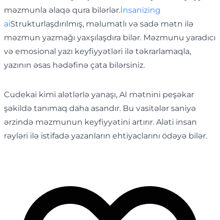
məzmunla əlaqə qura bilərlər.
İnsanizing
ai
Strukturlaşdırılmış, məlumatlı və sadə mətn ilə
məzmun yazmağı yaxşılaşdıra bilər. Məzmunu yaradıcı
və emosional yazı keyfiyyətləri ilə təkrarlamaqla,
yazının əsas hədəfinə çata bilərsiniz.
Cudekai kimi alətlərlə yanaşı, AI mətnini peşəkar
şəkildə tanımaq daha asandır. Bu vasitələr saniyə
ərzində məzmunun keyfiyyətini artırır. Aləti insan
rəyləri ilə istifadə yazanların ehtiyaclarını ödəyə bilər.