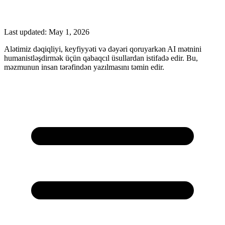
Last updated:
May 1, 2026
Alətimiz dəqiqliyi, keyfiyyəti və dəyəri qoruyarkən AI mətnini
humanistləşdirmək üçün qabaqcıl üsullardan istifadə edir. Bu,
məzmunun insan tərəfindən yazılmasını təmin edir.