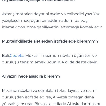
Axtarış motorları dəyərini aydın və cəlbedici yazı. Yazı
yaxşılaşdırmaq üçün bir addım-addım bələdçi
izləmək görünmə qabiliyyətini artırmağa kömək edir.
Müxtəlif dillərdə alətlərdən istifadə edə bilərəmmi?
Bəli,
Codekai
Müxtəlif məzmun növləri üçün ton və
quruluşu tənzimləmək üçün 104 dildə dəstəkləyir.
AI yazını necə araşdıra bilərəm?
Məzmun sözləri və cümlələri təkrarlayırsa və rəsmi
quruluşdan istifadə edirsə, AI-yazılı olmağın daha
yüksək şansı var. Bir vasitə istifadə AI aşkarlanmasını