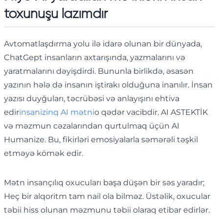
toxunuşu lazımdır
Avtomatlaşdırma yolu ilə idarə olunan bir dünyada,
ChatGept insanların axtarışında, yazmalarını və
yaratmalarını dəyişdirdi. Bununla birlikdə, əsasən
yazının hələ də insanın iştirakı olduğuna inanılır. İnsan
yazısı duyğuları, təcrübəsi və anlayışını ehtiva
edir
insanizinq AI mətni
o qədər vacibdir. AI ASTEKTİK
və məzmun cəzalarından qurtulmaq üçün AI
Humanize. Bu, fikirləri emosiyalarla səmərəli təşkil
etməyə kömək edir.
Mətn insançılıq oxucuları başa düşən bir səs yaradır;
Heç bir alqoritm tam nail ola bilməz. Üstəlik, oxucular
təbii hiss olunan məzmunu təbii olaraq etibar edirlər.