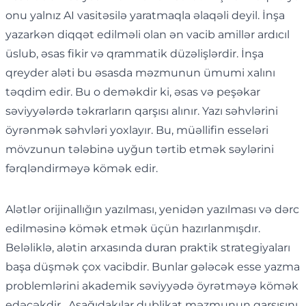
onu yalnız AI vasitəsilə yaratmaqla əlaqəli deyil. İnşa
yazarkən diqqət edilməli olan ən vacib amillər ardıcıl
üslub, əsas fikir və qrammatik düzəlişlərdir. İnşa
qreyder aləti bu əsasda məzmunun ümumi xalını
təqdim edir. Bu o deməkdir ki, əsas və peşəkar
səviyyələrdə təkrarların qarşısı alınır. Yazı səhvlərini
öyrənmək səhvləri yoxlayır. Bu, müəllifin esseləri
mövzunun tələbinə uyğun tərtib etmək səylərini
fərqləndirməyə kömək edir.
Alətlər orijinallığın yazılması, yenidən yazılması və dərc
edilməsinə kömək etmək üçün hazırlanmışdır.
Beləliklə, alətin arxasında duran praktik strategiyaları
başa düşmək çox vacibdir. Bunlar gələcək esse yazma
problemlərini akademik səviyyədə öyrətməyə kömək
edəcəkdir. Aşağıdakılar dublikat məzmunun qarşısını