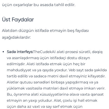
üçün oxşarlıqlar bu əsasda təhlil edilir.
Üst Faydalar
Alətdən düzgün istifadə etməyin beş faydası
aşağıdakılardır:
Sadə interfeys:
TheCudekAI aləti prosesi sürətli, dəqiq
və asanlaşdırmaq üçün istifadəçi dostu dizayn
edilmişdir. Aləti istifadə etmək üçün heç bir
məhdudiyyət və ya qayda yoxdur. Veb sayt sadə şəkildə
tərtib edilib və sadəcə mətni daxil etməyiniz kifayətdir.
Alətlər qutusu sənədləri birbaşa yapışdırmaq və ya
yükləmək vasitəsilə mətnləri daxil etməyə imkan verir.
Bu, öyrənmə aləti xüsusiyyətlərinə əlavə vaxta qənaət
etməyin ən yaxşı yoludur. Alət, çoxlu işi həll etmək
üçün daha az vaxt və səy sərf etmək üçün