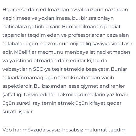
Əgər esse dərc edilməzdən əvvəl düzgün nəzərdən
keçirilməsə və yoxlanılmasa, bu, bir sıra onlayn
nəticələrə gətirib çıxarır. Bunlar bilmədən plagiat
tapşırıqlar təqdim edən və professorlardan cəza alan
tələbələr üçün məzmunun orijinallıq səviyyəsinə təsir
edir. Müəlliflər məzmunu mənbəyə istinad etmədən
və ya istinad etmədən dərc edirlər ki, bu da
vebsaytların SEO-ya təsir etməklə başa çatır. Bunlar
təkrarlanmamaq üçün texniki cəhətdən vacib
aspektlərdir. Bu baxımdan, esse qiymətləndirənlər
şəffaflığı təşviq edirlər. Təkmilləşdirmələrin yazılması
üçün sürətli rəy təmin etmək üçün kifayət qədər
sürətli işləyir.
Veb hər mövzuda saysız-hesabsız məlumat təqdim