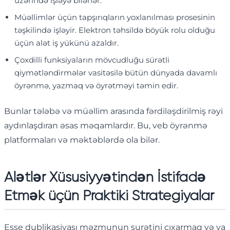
üzərində işləyə bilərlər.
Müəllimlər üçün tapşırıqların yoxlanılması prosesinin
təşkilində işləyir. Elektron təhsildə böyük rolu olduğu
üçün alət iş yükünü azaldır.
Çoxdilli funksiyaların mövcudluğu sürətli
qiymətləndirmələr vasitəsilə bütün dünyada davamlı
öyrənmə, yazmaq və öyrətməyi təmin edir.
Bunlar tələbə və müəllim arasında fərdiləşdirilmiş rəyi
aydınlaşdıran əsas məqamlardır. Bu, veb öyrənmə
platformaları və məktəblərdə ola bilər.
Alətlər Xüsusiyyətindən İstifadə
Etmək üçün Praktiki Strategiyalar
Esse dublikasiyası məzmunun surətini çıxarmaq və ya