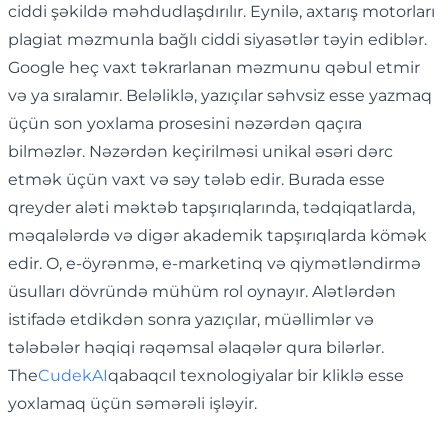
ciddi şəkildə məhdudlaşdırılır. Eynilə, axtarış motorları
plagiat məzmunla bağlı ciddi siyasətlər təyin ediblər.
Google heç vaxt təkrarlanan məzmunu qəbul etmir
və ya sıralamır. Beləliklə, yazıçılar səhvsiz esse yazmaq
üçün son yoxlama prosesini nəzərdən qaçıra
bilməzlər. Nəzərdən keçirilməsi unikal əsəri dərc
etmək üçün vaxt və səy tələb edir. Burada esse
qreyder aləti məktəb tapşırıqlarında, tədqiqatlarda,
məqalələrdə və digər akademik tapşırıqlarda kömək
edir. O, e-öyrənmə, e-marketinq və qiymətləndirmə
üsulları dövründə mühüm rol oynayır. Alətlərdən
istifadə etdikdən sonra yazıçılar, müəllimlər və
tələbələr həqiqi rəqəmsal əlaqələr qura bilərlər.
The
CudekAI
qabaqcıl texnologiyalar bir kliklə esse
yoxlamaq üçün səmərəli işləyir.