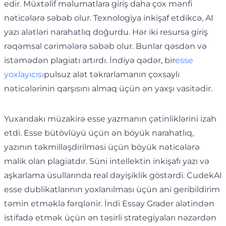
edir. Müxtəlif məlumatlara giriş daha çox mənfi
nəticələrə səbəb olur. Texnologiya inkişaf etdikcə, AI
yazı alətləri narahatlıq doğurdu. Hər iki resursa giriş
rəqəmsal cərimələrə səbəb olur. Bunlar qəsdən və
istəmədən plagiatı artırdı. İndiyə qədər, bir
esse
yoxlayıcısı
pulsuz alət təkrarlamanın çoxsaylı
nəticələrinin qarşısını almaq üçün ən yaxşı vasitədir.
Yuxarıdakı müzakirə esse yazmanın çətinliklərini izah
etdi. Esse bütövlüyü üçün ən böyük narahatlıq,
yazının təkmilləşdirilməsi üçün böyük nəticələrə
malik olan plagiatdır. Süni intellektin inkişafı yazı və
aşkarlama üsullarında real dəyişiklik göstərdi. CudekAI
esse dublikatlarının yoxlanılması üçün ani geribildirim
təmin etməklə fərqlənir. İndi Essay Grader alətindən
istifadə etmək üçün ən təsirli strategiyaları nəzərdən