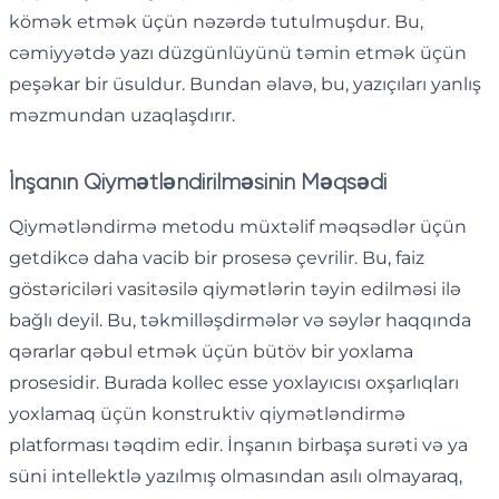
kömək etmək üçün nəzərdə tutulmuşdur. Bu,
cəmiyyətdə yazı düzgünlüyünü təmin etmək üçün
peşəkar bir üsuldur. Bundan əlavə, bu, yazıçıları yanlış
məzmundan uzaqlaşdırır.
İnşanın Qiymətləndirilməsinin Məqsədi
Qiymətləndirmə metodu müxtəlif məqsədlər üçün
getdikcə daha vacib bir prosesə çevrilir. Bu, faiz
göstəriciləri vasitəsilə qiymətlərin təyin edilməsi ilə
bağlı deyil. Bu, təkmilləşdirmələr və səylər haqqında
qərarlar qəbul etmək üçün bütöv bir yoxlama
prosesidir. Burada kollec esse yoxlayıcısı oxşarlıqları
yoxlamaq üçün konstruktiv qiymətləndirmə
platforması təqdim edir. İnşanın birbaşa surəti və ya
süni intellektlə yazılmış olmasından asılı olmayaraq,