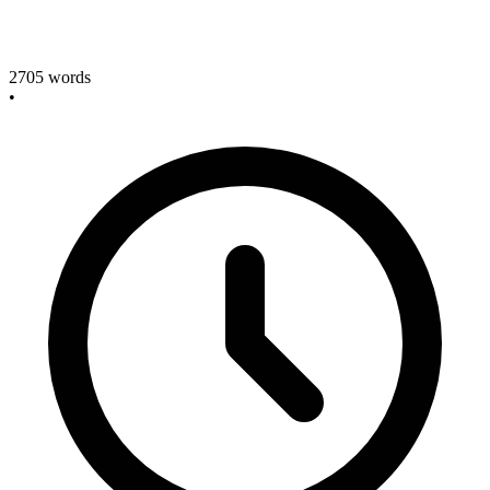
2705
words
•