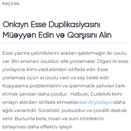
keçirək.
Onlayn Esse Duplikasiyasını
Müəyyən Edin və Qarşısını Alın
Esse yazma çətinliklərini aradan qaldırmağın iki üsulu
var. Biri ənənəvi üsuldur: əllə yoxlamalar. Digəri AI esse
yoxlayıcısı kimi vasitələrdən istifadə edir. Esse
yoxlamaq üçün əl üsulu vaxt və səy tələb edir.
Kopyalama problemlərini və qrammatik səhvləri tərk
etmək şansları daha çoxdur. Halbuki, CudekAI kimi
onlayn alətdən istifadə etməklə
esse AI yoxlayıcı
daha
ağıllı variantdır. Sürətlidir, pulsuzdur və çoxdilli dəstək
verir. Bununla belə, insan və süni intellektin
birləşməsi daha effektiv işləyir.