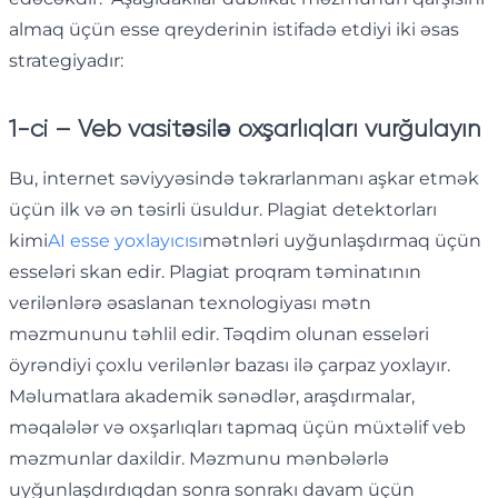
almaq üçün esse qreyderinin istifadə etdiyi iki əsas
strategiyadır:
1-ci – Veb vasitəsilə oxşarlıqları vurğulayın
Bu, internet səviyyəsində təkrarlanmanı aşkar etmək
üçün ilk və ən təsirli üsuldur. Plagiat detektorları
kimi
AI esse yoxlayıcısı
mətnləri uyğunlaşdırmaq üçün
esseləri skan edir. Plagiat proqram təminatının
verilənlərə əsaslanan texnologiyası mətn
məzmununu təhlil edir. Təqdim olunan esseləri
öyrəndiyi çoxlu verilənlər bazası ilə çarpaz yoxlayır.
Məlumatlara akademik sənədlər, araşdırmalar,
məqalələr və oxşarlıqları tapmaq üçün müxtəlif veb
məzmunlar daxildir. Məzmunu mənbələrlə
uyğunlaşdırdıqdan sonra sonrakı davam üçün