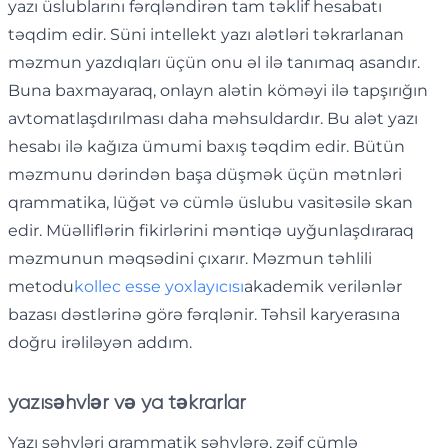
yazı üslublarını fərqləndirən tam təklif hesabatı
təqdim edir. Süni intellekt yazı alətləri təkrarlanan
məzmun yazdıqları üçün onu əl ilə tanımaq asandır.
Buna baxmayaraq, onlayn alətin köməyi ilə tapşırığın
avtomatlaşdırılması daha məhsuldardır. Bu alət yazı
hesabı ilə kağıza ümumi baxış təqdim edir. Bütün
məzmunu dərindən başa düşmək üçün mətnləri
qrammatika, lüğət və cümlə üslubu vasitəsilə skan
edir. Müəlliflərin fikirlərini məntiqə uyğunlaşdıraraq
məzmunun məqsədini çıxarır. Məzmun təhlili
metodu
kollec esse yoxlayıcısı
akademik verilənlər
bazası dəstlərinə görə fərqlənir. Təhsil karyerasına
doğru irəliləyən addım.
yazı
səhvlər və ya təkrarlar
Yazı səhvləri qrammatik səhvlərə, zəif cümlə