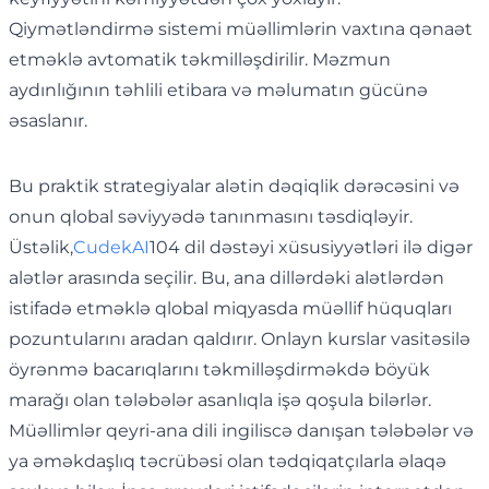
Qiymətləndirmə sistemi müəllimlərin vaxtına qənaət
etməklə avtomatik təkmilləşdirilir. Məzmun
aydınlığının təhlili etibara və məlumatın gücünə
əsaslanır.
Bu praktik strategiyalar alətin dəqiqlik dərəcəsini və
onun qlobal səviyyədə tanınmasını təsdiqləyir.
Üstəlik,
CudekAI
104 dil dəstəyi xüsusiyyətləri ilə digər
alətlər arasında seçilir. Bu, ana dillərdəki alətlərdən
istifadə etməklə qlobal miqyasda müəllif hüquqları
pozuntularını aradan qaldırır. Onlayn kurslar vasitəsilə
öyrənmə bacarıqlarını təkmilləşdirməkdə böyük
marağı olan tələbələr asanlıqla işə qoşula bilərlər.
Müəllimlər qeyri-ana dili ingiliscə danışan tələbələr və
ya əməkdaşlıq təcrübəsi olan tədqiqatçılarla əlaqə