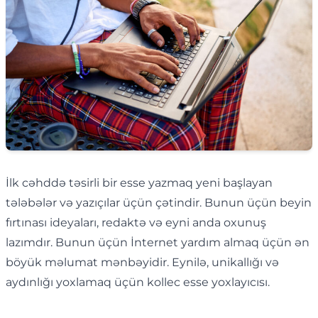
İlk cəhddə təsirli bir esse yazmaq yeni başlayan
tələbələr və yazıçılar üçün çətindir. Bunun üçün beyin
fırtınası ideyaları, redaktə və eyni anda oxunuş
lazımdır. Bunun üçün İnternet yardım almaq üçün ən
böyük məlumat mənbəyidir. Eynilə, unikallığı və
aydınlığı yoxlamaq üçün kollec esse yoxlayıcısı.