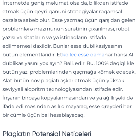
İnternetdə geniş məlumat olsa da, bilikdən istifadə
etmək üçün qeyri-qanuni strategiyalar rəqəmsal
cəzalara səbəb olur. Esse yazmaq üçün qarşıdan gələn
problemlərə məzmunun surətinin çıxarılması, robot
yazısı və sitatların və ya istinadların istifadə
edilməməsi daxildir. Bunlar esse dublikasiyasının
bütün elementləridir. Et
kollec esse dama
hər hansı AI
dublikasiyasını yoxlayın? Bəli, edir. Bu, 100% dəqiqliklə
bütün yazı problemlərindən qaçmağa kömək edəcək.
Alət bütün növ plagiatı aşkar etmək üçün yüksək
səviyyəli alqoritm texnologiyasından istifadə edir.
İnşanın birbaşa kopyalanmasından və ya ağıllı şəkildə
ifadə edilməsindən asılı olmayaraq, esse qreyderi hər
bir cümlə üçün bal hesablayacaq.
Plagiatın Potensial Nəticələri