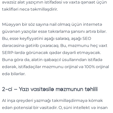
əvəzsiz alət yazıçının istifadəsi və vaxta qənaət üçün
təklifləri necə təkmilləşdirir.
Müəyyən bir söz sayına nail olmaq üçün internetə
güvənən yazıçılar esse təkrarlama şansını artıra bilər.
Bu, esse keyfiyyətini aşağı salaraq, aşağı SEO
dərəcəsinə gətirib çıxaracaq. Bu, məzmunu heç vaxt
SERP-lərdə görünəcək qədər dəyərli etməyəcək.
Buna görə də, alətin qabaqcıl üsullarından istifadə
edərək, istifadəçilər məzmunu orijinal və 100% orijinal
edə bilərlər.
2-ci – Yazı vasitəsilə məzmunun təhlili
AI inşa qreyderi yazmağı təkmilləşdirməyə kömək
edən potensial bir vasitədir. O, süni intellekt və insan