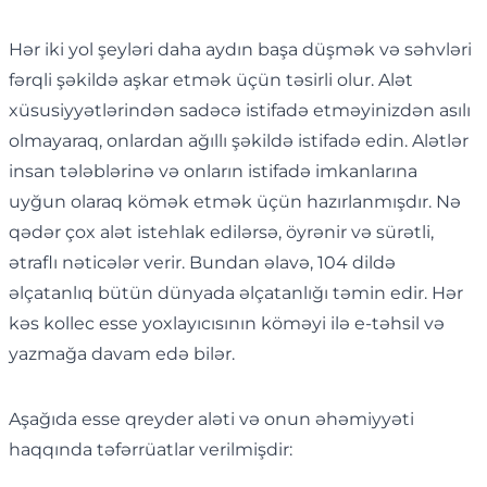
Hər iki yol şeyləri daha aydın başa düşmək və səhvləri
fərqli şəkildə aşkar etmək üçün təsirli olur. Alət
xüsusiyyətlərindən sadəcə istifadə etməyinizdən asılı
olmayaraq, onlardan ağıllı şəkildə istifadə edin. Alətlər
insan tələblərinə və onların istifadə imkanlarına
uyğun olaraq kömək etmək üçün hazırlanmışdır. Nə
qədər çox alət istehlak edilərsə, öyrənir və sürətli,
ətraflı nəticələr verir. Bundan əlavə, 104 dildə
əlçatanlıq bütün dünyada əlçatanlığı təmin edir. Hər
kəs kollec esse yoxlayıcısının köməyi ilə e-təhsil və
yazmağa davam edə bilər.
Aşağıda esse qreyder aləti və onun əhəmiyyəti
haqqında təfərrüatlar verilmişdir: