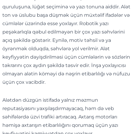
quruluşuna, lüğət seçiminə və yazı tonuna aiddir. Alət
ton və üslubu başa düşmək üçün müxtəlif ifadələr və
cümlələr üzərində esse yoxlayır. Robotik yazı
peşəkarlıqla qəbul edilməyən bir çox yazı səhvlərini
açıq şəkildə göstərir. Eynilə, motiv təhsil və ya
öyrənmək olduqda, səhvlərə yol verilmir. Alət
keyfiyyətin dəyişdirilməsi üçün cümlələrin və sözlərin
təkrarını çox aydın şəkildə təsvir edir. İnşa yoxlayıcısı
olmayan alətin köməyi də nəşrin etibarlılığı və nüfuzu
üçün çox vacibdir.
Alətdən düzgün istifadə yalnız məzmun
reputasiyasını yaxşılaşdırmayacaq, həm də veb
səhifələrdə üzvi trafiki artıracaq. Axtarış motorları
həmişə axtarışın etibarlılığını qorumaq üçün yazı
keyfiyyətini kəmiyyətdən çox yoxlayır.