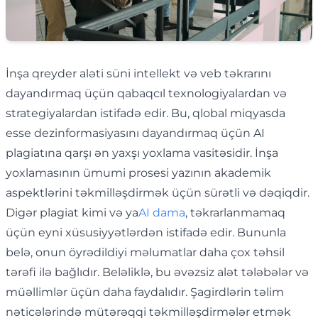
İnşa qreyder aləti süni intellekt və veb təkrarını
dayandırmaq üçün qabaqcıl texnologiyalardan və
strategiyalardan istifadə edir. Bu, qlobal miqyasda
esse dezinformasiyasını dayandırmaq üçün AI
plagiatına qarşı ən yaxşı yoxlama vasitəsidir. İnşa
yoxlamasının ümumi prosesi yazının akademik
aspektlərini təkmilləşdirmək üçün sürətli və dəqiqdir.
Digər plagiat kimi və ya
AI dama
, təkrarlanmamaq
üçün eyni xüsusiyyətlərdən istifadə edir. Bununla
belə, onun öyrədildiyi məlumatlar daha çox təhsil
tərəfi ilə bağlıdır. Beləliklə, bu əvəzsiz alət tələbələr və
müəllimlər üçün daha faydalıdır. Şagirdlərin təlim
nəticələrində mütərəqqi təkmilləşdirmələr etmək