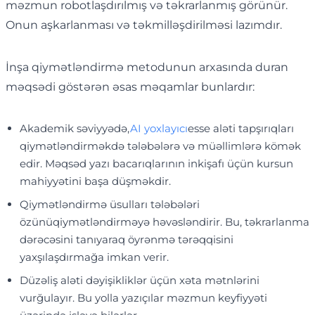
məzmun robotlaşdırılmış və təkrarlanmış görünür.
Onun aşkarlanması və təkmilləşdirilməsi lazımdır.
İnşa qiymətləndirmə metodunun arxasında duran
məqsədi göstərən əsas məqamlar bunlardır:
Akademik səviyyədə,
AI yoxlayıcı
esse aləti tapşırıqları
qiymətləndirməkdə tələbələrə və müəllimlərə kömək
edir. Məqsəd yazı bacarıqlarının inkişafı üçün kursun
mahiyyətini başa düşməkdir.
Qiymətləndirmə üsulları tələbələri
özünüqiymətləndirməyə həvəsləndirir. Bu, təkrarlanma
dərəcəsini tanıyaraq öyrənmə tərəqqisini
yaxşılaşdırmağa imkan verir.
Düzəliş aləti dəyişikliklər üçün xəta mətnlərini
vurğulayır. Bu yolla yazıçılar məzmun keyfiyyəti