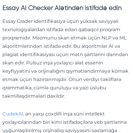
Essay AI Checker Alətindən istifadə edin
Essay Grader identifikasiya üçün yüksək səviyyəli
texnologiyalardan istifadə edən qabaqcıl proqram
proqramıdır. Məzmunu skan etmək üçün NLP və ML
alqoritmlərindən istifadə edir. Bu alqoritmlər AI və
plagiat identifikasiyası üçün mətn şərtlərini dərindən
skan edir. Pulsuz inşa yoxlayıcı alət essenin
keyfiyyətini və orijinallığını qiymətləndirməyə kömək
etmək üçün hazırlanmışdır. Onun verdiyi təkliflərə
qrammatika, cümlə quruluşu və yazı üslubu
təkmilləşdirmələri daxildir.
CudekAI
, ən yaxşı çoxdilli inşa süni intellekt
yoxlayıcılarından biri kimi istifadəçilərə veb şərtlərinə
uyğunlaşdırılmış orijinallıq səviyyəsini saxlamağa