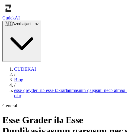
Cudek
AI
🇦🇿
Azerbaijani
-
az
CUDEKAI
/
Blog
/
esse-qreyderi-ilə-esse-təkrarlanmasının-qarşısını-necə-almaq-
olar
General
Esse Grader ilə Esse
Duplikasiyasının qarşısını necə