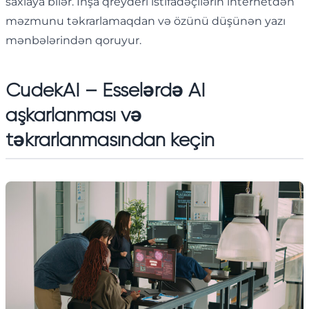
saxlaya bilər. İnşa qreyderi istifadəçilərin internetdən
məzmunu təkrarlamaqdan və özünü düşünən yazı
mənbələrindən qoruyur.
CudekAI – Esselərdə AI
aşkarlanması və
təkrarlanmasından keçin