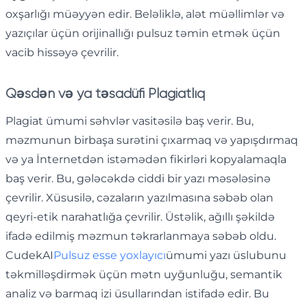
oxşarlığı müəyyən edir. Beləliklə, alət müəllimlər və
yazıçılar üçün orijinallığı pulsuz təmin etmək üçün
vacib hissəyə çevrilir.
Qəsdən və ya təsadüfi Plagiatlıq
Plagiat ümumi səhvlər vasitəsilə baş verir. Bu,
məzmunun birbaşa surətini çıxarmaq və yapışdırmaq
və ya İnternetdən istəmədən fikirləri kopyalamaqla
baş verir. Bu, gələcəkdə ciddi bir yazı məsələsinə
çevrilir. Xüsusilə, cəzaların yazılmasına səbəb olan
qeyri-etik narahatlığa çevrilir. Üstəlik, ağıllı şəkildə
ifadə edilmiş məzmun təkrarlanmaya səbəb oldu.
CudekAI
Pulsuz esse yoxlayıcı
ümumi yazı üslubunu
təkmilləşdirmək üçün mətn uyğunluğu, semantik
analiz və barmaq izi üsullarından istifadə edir. Bu