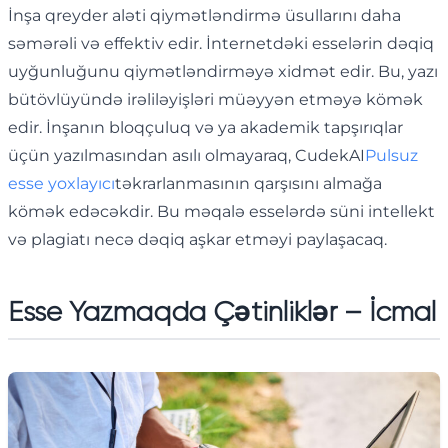
İnşa qreyder aləti qiymətləndirmə üsullarını daha
səmərəli və effektiv edir. İnternetdəki esselərin dəqiq
uyğunluğunu qiymətləndirməyə xidmət edir. Bu, yazı
bütövlüyündə irəliləyişləri müəyyən etməyə kömək
edir. İnşanın bloqçuluq və ya akademik tapşırıqlar
üçün yazılmasından asılı olmayaraq, CudekAI
Pulsuz
esse yoxlayıcı
təkrarlanmasının qarşısını almağa
kömək edəcəkdir. Bu məqalə esselərdə süni intellekt
və plagiatı necə dəqiq aşkar etməyi paylaşacaq.
Esse Yazmaqda Çətinliklər – İcmal