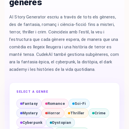
gèneres
AI Story Generator escriu a través de tots els gèneres,
des de fantasia, romanç i ciència-ficció fins a misteri,
terror, thriller i crim. Coincideix amb l'estil, la veu i
l'estructura que cada gènere espera, de manera que una
comèdia es llegeix lleugera i una història de terror es
manté tensa. CudekAI també gestiona subgèneres, com
ara la fantasia èpica, el cyberpunk, la distòpia, el dark
academy i les històries de la vida quotidiana.
SELECT A GENRE
Fantasy
Romance
Sci-Fi
Mystery
Horror
Thriller
Crime
Cyberpunk
Dystopian