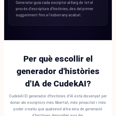
Generator guia cada escriptor al llarg de tot el
procés d'escriptura d'històries, des del primer
suggeriment fins a l'esborrany acabat.
Per què escollir el
generador d'històries
d'IA de CudekAI?
CudekAI El generador d'històries d'IA està dissenyat per
donar als escriptors més llibertat, més privacitat i més
poder creatiu que qualsevol altra eina de generació
d'històries disponible avui dia.