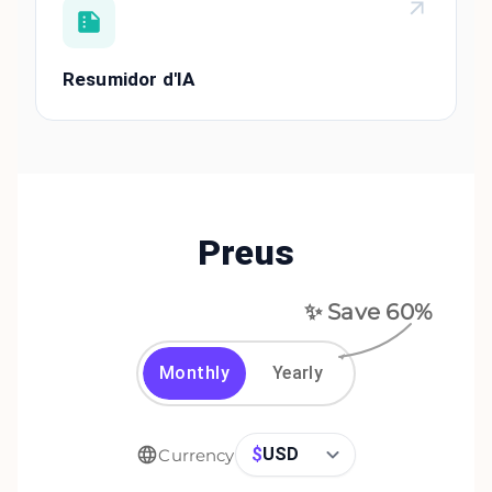
Resumidor d'IA
Preus
✨ Save
60
%
Monthly
Yearly
$
USD
Currency