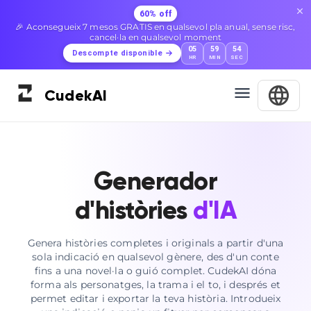
60% off
🎉 Aconsegueix 7 mesos GRATIS en qualsevol pla anual, sense risc,
cancel·la en qualsevol moment
05
59
53
Descompte disponible
HR
MIN
SEC
Cudek
AI
Generador
d'històries
d'IA
Genera històries completes i originals a partir d'una
sola indicació en qualsevol gènere, des d'un conte
fins a una novel·la o guió complet. CudekAI dóna
forma als personatges, la trama i el to, i després et
permet editar i exportar la teva història. Introdueix