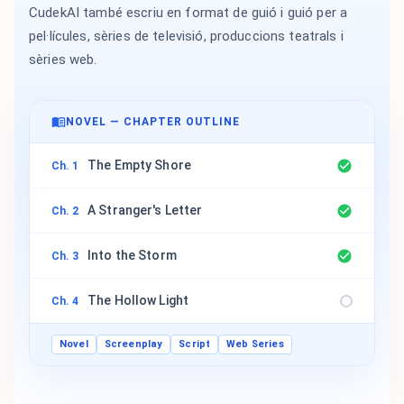
CudekAI també escriu en format de guió i guió per a
pel·lícules, sèries de televisió, produccions teatrals i
sèries web.
NOVEL — CHAPTER OUTLINE
The Empty Shore
Ch. 1
A Stranger's Letter
Ch. 2
Into the Storm
Ch. 3
The Hollow Light
Ch. 4
Novel
Screenplay
Script
Web Series