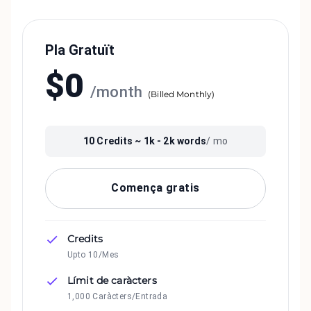
Pla Gratuït
$
0
/
month
(
Billed Monthly
)
10
Credits ~
1k - 2k
words
/ mo
Comença gratis
Credits
Upto 10/Mes
Límit de caràcters
1,000 Caràcters/Entrada