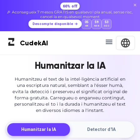
60% off
🎉 Aconsegueix 7 mesos GRATIS en qualsevol pla anual, sense risc,
cancel·la en qualsevol moment
05
59
52
Descompte disponible
HR
MIN
SEC
Cudek
AI
Humanitzar la IA
Humanitzeu el text de la intel·ligència artificial en
una escriptura natural, semblant a l'ésser humà,
evita la detecció i preserveu el significat original de
forma gratuïta. Carregueu o enganxeu contingut,
personalitzeu el to i la durada i humanitzeu el text
en diversos idiomes a l'instant.
Humanitzar la IA
Detector d'IA