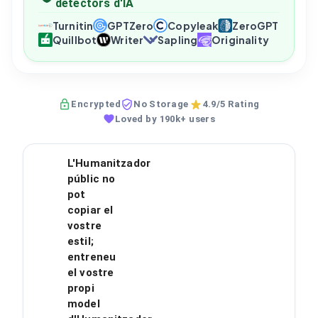
detectors d'IA
Turnitin
GPTZero
Copyleak
ZeroGPT
Quillbot
Writer
Sapling
Originality
Encrypted
No Storage
4.9/5 Rating
Loved by 190k+ users
L'Humanitzador
públic no
pot
copiar el
vostre
estil;
entreneu
el vostre
propi
model