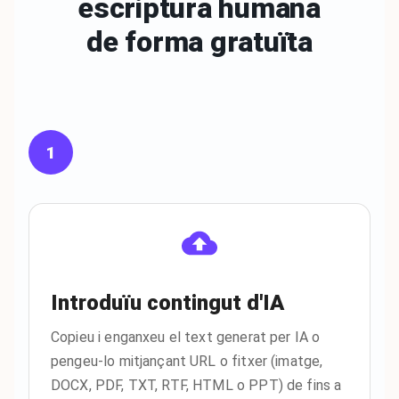
escriptura humana
de
forma gratuïta
1
Introduïu contingut d'IA
Copieu i enganxeu el text generat per IA o
pengeu-lo mitjançant URL o fitxer (imatge,
DOCX, PDF, TXT, RTF, HTML o PPT) de fins a