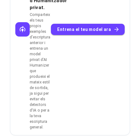
d'Humanitzador
privat.
Comparteix
els teus
propis
Entrena el teu model ara
exemples
d'escriptura
anterior i
entrena un
model
privat d'AI
Humanizer
que
produeixi el
mateix estil
de sortida,
ja sigui per
evitar els
detectors
d'IA o per a
la teva
escriptura
general.