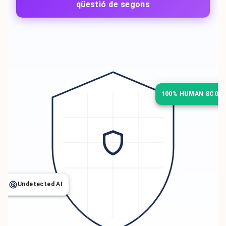
qüestió de segons
100% HUMAN SCOR
Undetected AI