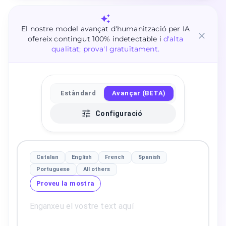
El nostre model avançat d'humanització per IA
ofereix contingut 100% indetectable i
d'alta
qualitat; prova'l gratuïtament.
Estàndard
Avançar (BETA)
Configuració
Catalan
English
French
Spanish
Portuguese
All others
Proveu la mostra