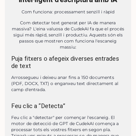
Com funciona: processament senzill i ràpid
Com detectar text generat per IA de manera
massiva? L'eina valuosa de CudekAI fa que el procés
sigui més ràpid, senzill i productiu. Aquests són els
passos que mostren com funciona l'escaneig
massiu:
Puja fitxers o afegeix diverses entrades
de text
Arrossegueu i deixeu anar fins a 150 documents 
(PDF, DOCX, TXT) o enganxeu text directament al 
camp d'entrada.
Feu clic a “Detecta”
Feu clic a "detectar" per començar l'escaneig. El 
motor de detecció de GPT de CudekAI comença a 
processar tots els vostres fitxers en segon pla. 
Trigarà uns minuts a processar-se, de manera que 