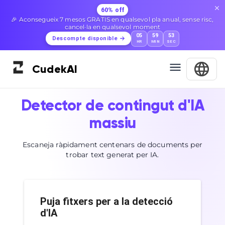
60% off
🎉 Aconsegueix 7 mesos GRATIS en qualsevol pla anual, sense risc,
cancel·la en qualsevol moment
05
59
52
Descompte disponible
HR
MIN
SEC
Cudek
AI
Detector de contingut d'IA
massiu
Escaneja ràpidament centenars de documents per
trobar text generat per IA.
Puja fitxers per a la detecció
d'IA