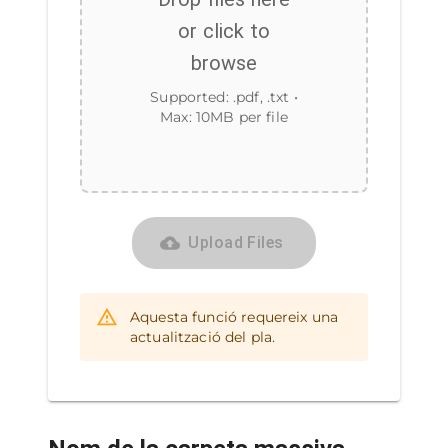
or click to
browse
Supported:
.pdf, .txt
•
Max:
10
MB per file
Upload Files
Aquesta funció requereix una
actualització del pla.