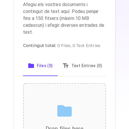
Afegiu els vostres documents i
contingut de text aquí. Podeu penjar
fins a 150 fitxers (màxim 10 MB
cadascun) i afegir diverses entrades de
text.
Contingut total
:
0
Files,
0
Text Entries
Files (0)
Text Entries (0)
Sub
Drop files here