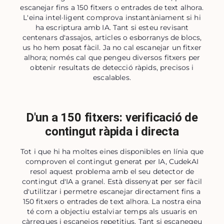
escanejar fins a 150 fitxers o entrades de text alhora.
L'eina intel·ligent comprova instantàniament si hi
ha escriptura amb IA. Tant si esteu revisant
centenars d'assajos, articles o esborranys de blocs,
us ho hem posat fàcil. Ja no cal escanejar un fitxer
alhora; només cal que pengeu diversos fitxers per
obtenir resultats de detecció ràpids, precisos i
escalables.
D'un a 150 fitxers: verificació de
contingut ràpida i directa
Tot i que hi ha moltes eines disponibles en línia que
comproven el contingut generat per IA, CudekAI
resol aquest problema amb el seu detector de
contingut d'IA a granel. Està dissenyat per ser fàcil
d'utilitzar i permetre escanejar directament fins a
150 fitxers o entrades de text alhora. La nostra eina
té com a objectiu estalviar temps als usuaris en
càrregues i escanejos repetitius. Tant si escanegeu