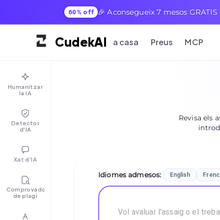
🎉 Aconsegueix 7 mesos GRATIS e
60% off
Cudek
AI
a casa
Preus
MCP
Humanitzar
la IA
Revisa els 
Detector
introd
d'IA
Xat d'IA
Idiomes admesos
:
English
Frenc
Comprovador
de plagi