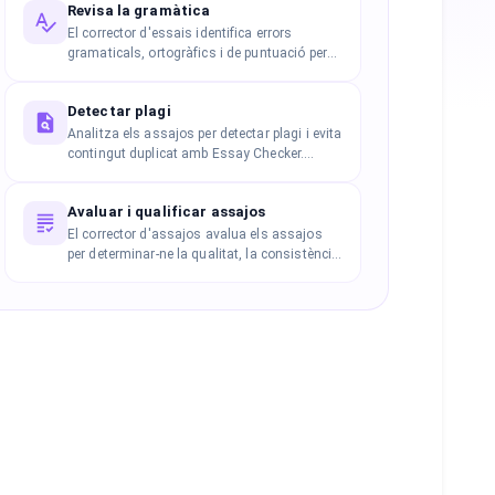
Revisa la gramàtica
El corrector d'essais identifica errors
gramaticals, ortogràfics i de puntuació per
garantir una escriptura clara i polida. Refina
l'estructura de les frases i l'elecció de
Detectar plagi
paraules per a una millor llegibilitat i
fluïdesa.
Analitza els assajos per detectar plagi i evita
contingut duplicat amb Essay Checker.
Realitza anàlisis automatitzades, calcula
puntuacions de similitud i genera informes
Avaluar i qualificar assajos
detallats de plagi.
El corrector d'assajos avalua els assajos
per determinar-ne la qualitat, la consistència
i el rendiment general de l'escriptura.
Analitza l'estructura del contingut, la
llegibilitat i el desenvolupament lògic per
assignar puntuacions precises.