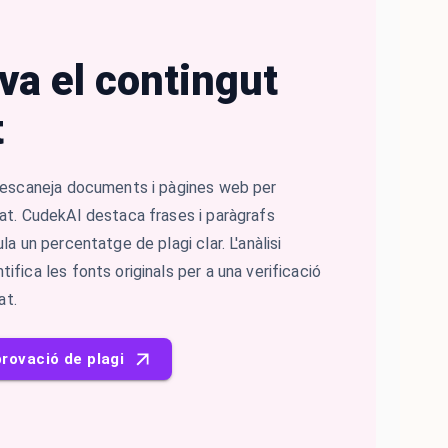
a el contingut
t
i escaneja documents i pàgines web per
at. CudekAI destaca frases i paràgrafs
la un percentatge de plagi clar. L'anàlisi
fica les fonts originals per a una verificació
at.
rovació de plagi