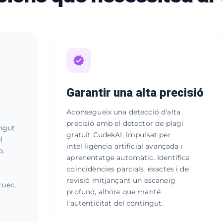
Garantir una alta precisió
Aconsegueix una detecció d'alta
precisió amb el detector de plagi
ingut
gratuït CudekAI, impulsat per
l
intel·ligència artificial avançada i
b,
aprenentatge automàtic. Identifica
coincidències parcials, exactes i de
l
revisió mitjançant un escaneig
ruec,
profund, alhora que manté
l'autenticitat del contingut.