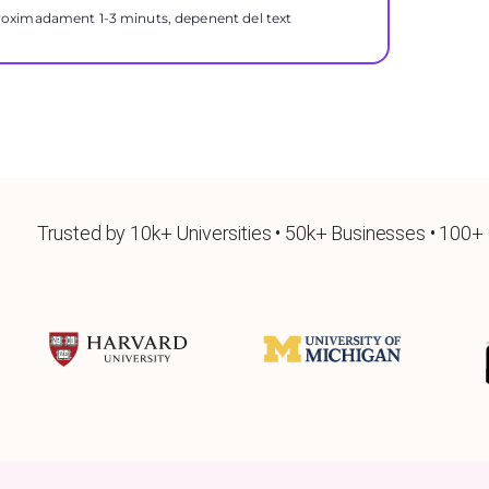
proximadament 1-3 minuts, depenent del text
Trusted by 10k+ Universities • 50k+ Businesses • 100+