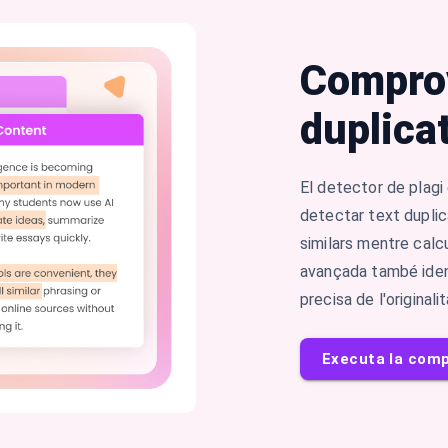
Comprov
duplica
El detector de plag
detectar text duplic
similars mentre calcu
avançada també identi
precisa de l'originalit
Executa la comp