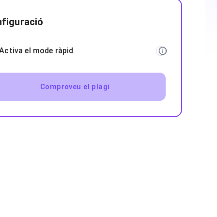
figuració
Activa el mode ràpid
Comproveu el plagi