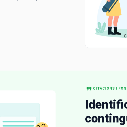
CITACIONS I FO
Identifi
conting